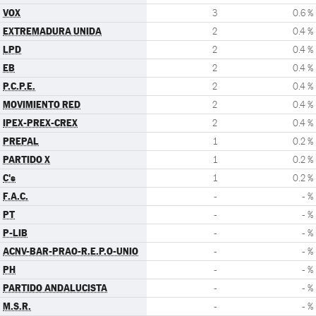
VOX
3
0.6 %
EXTREMADURA UNIDA
2
0.4 %
LPD
2
0.4 %
EB
2
0.4 %
P.C.P.E.
2
0.4 %
MOVIMIENTO RED
2
0.4 %
IPEX-PREX-CREX
2
0.4 %
PREPAL
1
0.2 %
PARTIDO X
1
0.2 %
C's
1
0.2 %
F.A.C.
-
- %
PT
-
- %
P-LIB
-
- %
ACNV-BAR-PRAO-R.E.P.O-UNIO
-
- %
PH
-
- %
PARTIDO ANDALUCISTA
-
- %
M.S.R.
-
- %