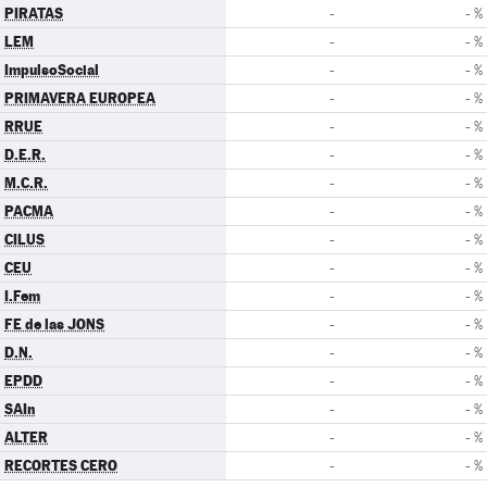
PIRATAS
-
- %
LEM
-
- %
ImpulsoSocial
-
- %
PRIMAVERA EUROPEA
-
- %
RRUE
-
- %
D.E.R.
-
- %
M.C.R.
-
- %
PACMA
-
- %
CILUS
-
- %
CEU
-
- %
I.Fem
-
- %
FE de las JONS
-
- %
D.N.
-
- %
EPDD
-
- %
SAIn
-
- %
ALTER
-
- %
RECORTES CERO
-
- %