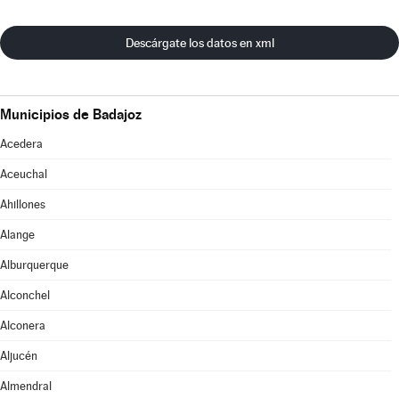
Descárgate los datos en xml
Municipios de Badajoz
Acedera
Aceuchal
Ahillones
Alange
Alburquerque
Alconchel
Alconera
Aljucén
Almendral