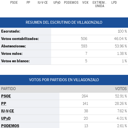
PSOE
PP
IU-V-CE
UPyD
PODEMOS
VOX
EXTREMADURA
LPD
UNIDA
RESUMEN DEL ESCRUTINIO DE VILLAGONZALO
Escrutado:
100 %
Votos contabilizados:
506
46.04 %
Abstenciones:
593
53.96 %
Votos nulos:
7
1.38 %
Votos en blanco:
5
1 %
VOTOS POR PARTIDOS EN VILLAGONZALO
PARTIDO
VOTOS
PSOE
264
52.91 %
PP
141
28.26 %
IU-V-CE
38
7.62 %
UPyD
20
4.01 %
PODEMOS
13
2.61 %