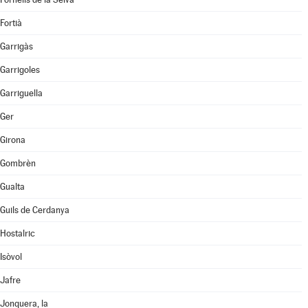
Fortià
Garrigàs
Garrigoles
Garriguella
Ger
Girona
Gombrèn
Gualta
Guils de Cerdanya
Hostalric
Isòvol
Jafre
Jonquera, la