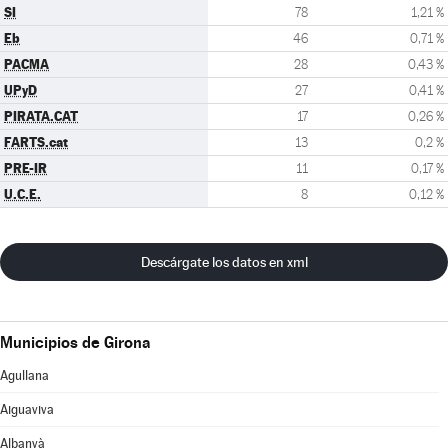
SI
78
1,21 %
Eb
46
0,71 %
PACMA
28
0,43 %
UPyD
27
0,41 %
PIRATA.CAT
17
0,26 %
FARTS.cat
13
0,2 %
PRE-IR
11
0,17 %
U.C.E.
8
0,12 %
Descárgate los datos en xml
Municipios de Girona
Agullana
Aiguaviva
Albanyà