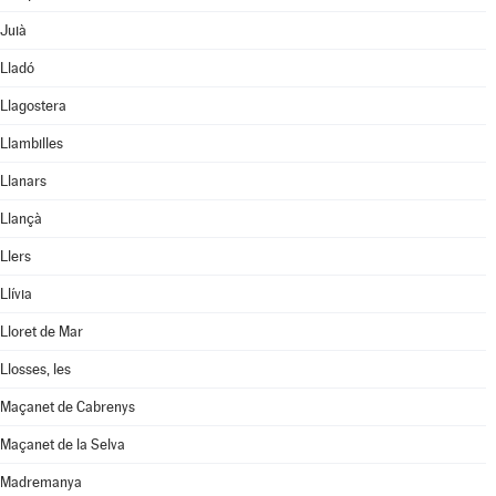
Juià
Lladó
Llagostera
Llambilles
Llanars
Llançà
Llers
Llívia
Lloret de Mar
Llosses, les
Maçanet de Cabrenys
Maçanet de la Selva
Madremanya