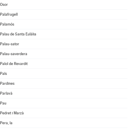
Osor
Palafrugell
Palamós
Palau de Santa Eulàlia
Palau-sator
Palau-saverdera
Palol de Revardit
Pals
Pardines
Parlavà
Pau
Pedret i Marzà
Pera, la