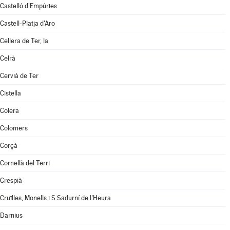
Castelló d'Empúries
Castell-Platja d'Aro
Cellera de Ter, la
Celrà
Cervià de Ter
Cistella
Colera
Colomers
Corçà
Cornellà del Terri
Crespià
Cruïlles, Monells i S.Sadurní de l'Heura
Darnius