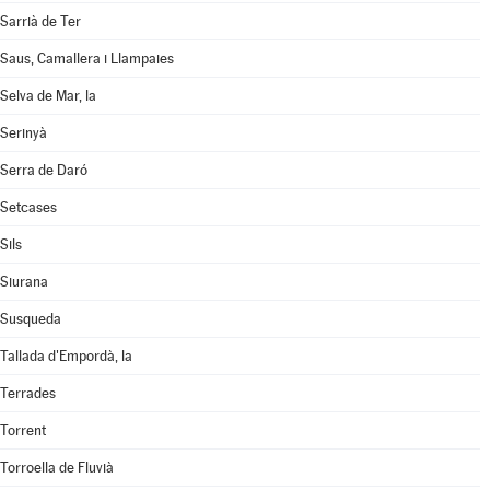
Sarrià de Ter
Saus, Camallera i Llampaies
Selva de Mar, la
Serinyà
Serra de Daró
Setcases
Sils
Siurana
Susqueda
Tallada d'Empordà, la
Terrades
Torrent
Torroella de Fluvià