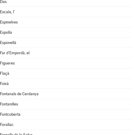
Das
Escala, l'
Espinelves
Espolla
Esponellà
Far d'Empordà, el
Figueres
Flaçà
Foixà
Fontanals de Cerdanya
Fontanilles
Fontcoberta
Forallac
Fornells de la Selva