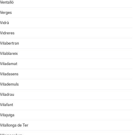
Ventalló
Verges
Vidrà
Vidreres
Vilabertran
Vilablareix
Viladamat
Viladasens
Vilademuls
Viladrau
Vilafant
Vilajuïga
Vilallonga de Ter