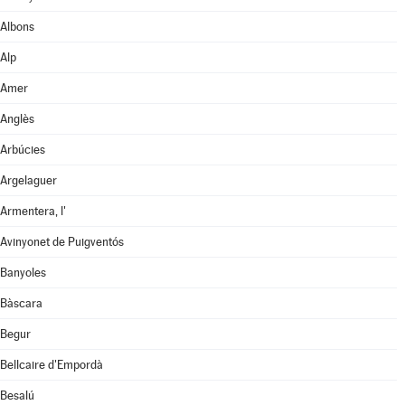
Albons
Alp
Amer
Anglès
Arbúcies
Argelaguer
Armentera, l'
Avinyonet de Puigventós
Banyoles
Bàscara
Begur
Bellcaire d'Empordà
Besalú