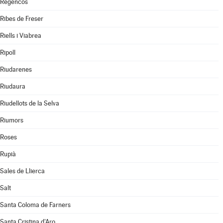
Regencós
Ribes de Freser
Riells i Viabrea
Ripoll
Riudarenes
Riudaura
Riudellots de la Selva
Riumors
Roses
Rupià
Sales de Llierca
Salt
Santa Coloma de Farners
Santa Cristina d'Aro