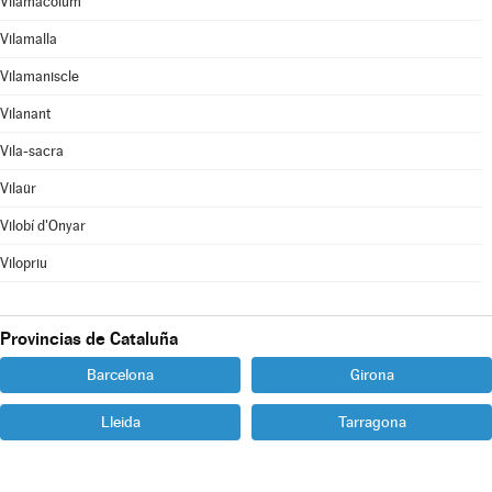
Vilamacolum
Vilamalla
Vilamaniscle
Vilanant
Vila-sacra
Vilaür
Vilobí d'Onyar
Vilopriu
Provincias de Cataluña
Barcelona
Girona
Lleida
Tarragona