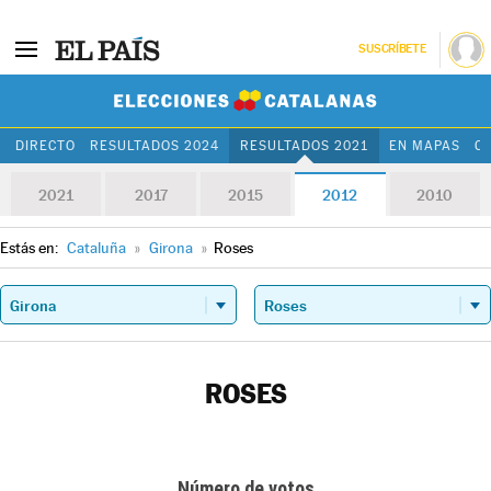
SUSCRÍBETE
Elecciones Cat
DIRECTO
RESULTADOS 2024
RESULTADOS 2021
EN MAPAS
C
2021
2017
2015
2012
2010
Estás en:
Cataluña
»
Girona
»
Roses
ROSES
Número de votos