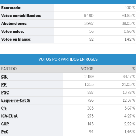
Escrutado:
100 %
Votos contabilizados:
6.490
61,95 %
Abstenciones:
3.987
38,05 %
Votos nulos:
56
0,86 %
Votos en blanco:
92
1,42 %
VOTOS POR PARTIDOS EN ROSES
PARTIDO
VOTOS
%
CiU
2.199
34,17 %
PP
1.355
21,05 %
PSC
887
13,78 %
Esquerra-Cat Sí
796
12,37 %
C's
365
5,67 %
ICV-EUiA
275
4,27 %
CUP
143
2,22 %
PxC
94
1,46 %