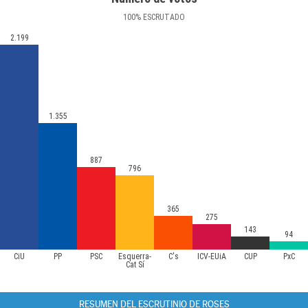
100
%
ESCRUTADO
2.199
1.355
887
796
365
275
143
94
CiU
PP
PSC
Esquerra-
C's
ICV-EUiA
CUP
PxC
Cat Sí
RESUMEN DEL ESCRUTINIO DE ROSES