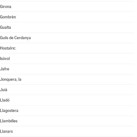
Girona
Gombrèn
Gualta
Guils de Cerdanya
Hostalric
Isòvol
Jafre
Jonquera, la
Juià
Lladó
Llagostera
Llambilles
Llanars