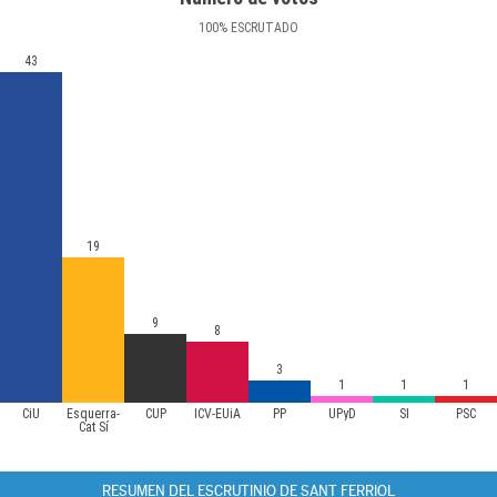
100
%
ESCRUTADO
43
19
9
8
3
1
1
1
CiU
Esquerra-
CUP
ICV-EUiA
PP
UPyD
SI
PSC
Cat Sí
RESUMEN DEL ESCRUTINIO DE SANT FERRIOL