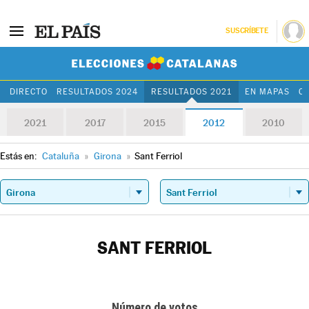
SUSCRÍBETE
Elecciones Cat
DIRECTO
RESULTADOS 2024
RESULTADOS 2021
EN MAPAS
C
2021
2017
2015
2012
2010
Estás en:
Cataluña
»
Girona
»
Sant Ferriol
SANT FERRIOL
Número de votos