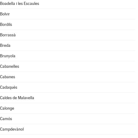
Boadella i les Escaules
Bolvir
Bordils
Borrassà
Breda
Brunyola
Cabanelles
Cabanes
Cadaqués
Caldes de Malavella
Calonge
Camós
Campdevànol