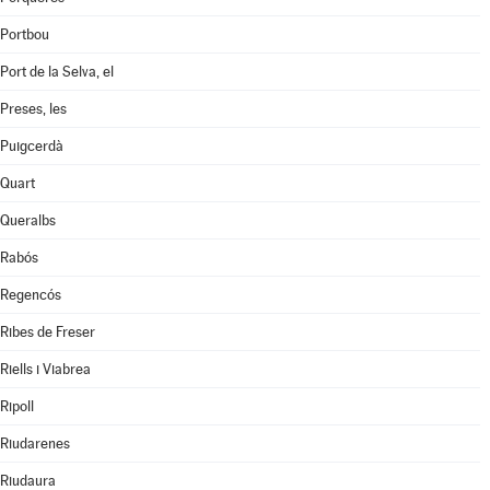
Portbou
Port de la Selva, el
Preses, les
Puigcerdà
Quart
Queralbs
Rabós
Regencós
Ribes de Freser
Riells i Viabrea
Ripoll
Riudarenes
Riudaura