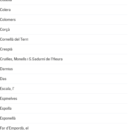
Colera
Colomers
Corçà
Cornellà del Terri
Crespià
Cruïlles, Monells i S.Sadurní de l'Heura
Darnius
Das
Escala, l'
Espinelves
Espolla
Esponellà
Far d'Empordà, el