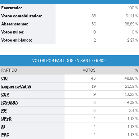
Escrutado:
100 %
Votos contabilizados:
88
61,11 %
Abstenciones:
56
38,89 %
Votos nulos:
0
0 %
Votos en blanco:
2
2,27 %
VOTOS POR PARTIDOS EN SANT FERRIOL
PARTIDO
VOTOS
%
CiU
43
48,86 %
Esquerra-Cat Sí
19
21,59 %
CUP
9
10,22 %
ICV-EUiA
8
9,09 %
PP
3
3,4 %
UPyD
1
1,13 %
SI
1
1,13 %
PSC
1
1,13 %