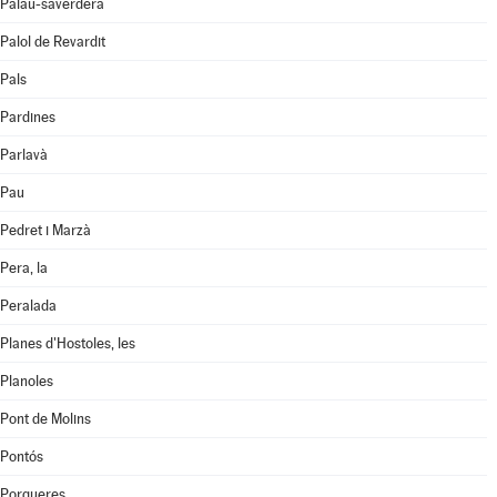
Palau-saverdera
Palol de Revardit
Pals
Pardines
Parlavà
Pau
Pedret i Marzà
Pera, la
Peralada
Planes d'Hostoles, les
Planoles
Pont de Molins
Pontós
Porqueres