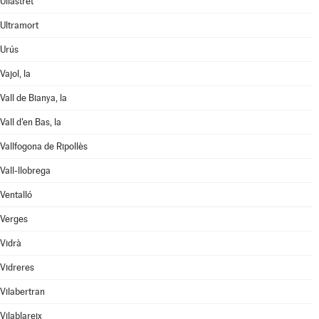
Ullastret
Ultramort
Urús
Vajol, la
Vall de Bianya, la
Vall d'en Bas, la
Vallfogona de Ripollès
Vall-llobrega
Ventalló
Verges
Vidrà
Vidreres
Vilabertran
Vilablareix