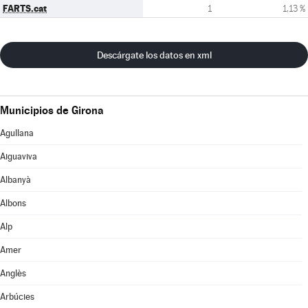
FARTS.cat
1
1,13 %
Descárgate los datos en xml
Municipios de Girona
Agullana
Aiguaviva
Albanyà
Albons
Alp
Amer
Anglès
Arbúcies