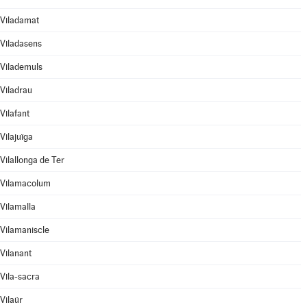
Viladamat
Viladasens
Vilademuls
Viladrau
Vilafant
Vilajuïga
Vilallonga de Ter
Vilamacolum
Vilamalla
Vilamaniscle
Vilanant
Vila-sacra
Vilaür