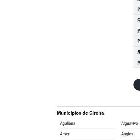
C
R
M
Municipios de Girona
Agullana
Aiguaviva
Amer
Anglès