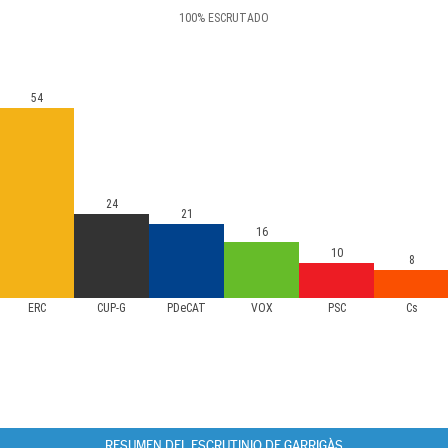
100
%
ESCRUTADO
54
24
21
16
10
8
ERC
CUP-G
PDeCAT
VOX
PSC
Cs
RESUMEN DEL ESCRUTINIO DE GARRIGÀS