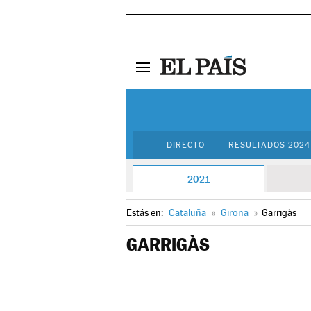
DIRECTO
RESULTADOS 2024
2021
Estás en:
Cataluña
»
Girona
»
Garrigàs
GARRIGÀS