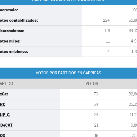
scrutado:
10
otos contabilizados:
224
65,8
bstenciones:
116
34,1
otos nulos:
11
4,9
otos en blanco:
4
1,7
VOTOS POR PARTIDOS EN GARRIGÀS
ARTIDO
VOTOS
xCat
70
32,8
ERC
54
25,3
UP-G
24
11,2
PDeCAT
21
9,8
VOX
16
7,5