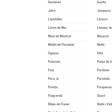
Gombrèn
Gualta
Jafre
Jonquera, 
Llambilles
Llanars
Lloret de Mar
Llosses, le
Maià de Montcal
Masarac
Mollet de Peralada
Molló
Ogassa
Olot
Palamós
Palau de S
Pals
Pardines
Pera, la
Peralada
Pontós
Porqueres
Puigcerdà
Quart
Ribes de Freser
Riells i Vi