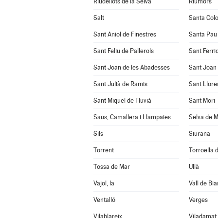
Riudellots de la Selva
Riumors
Salt
Santa Col
Sant Aniol de Finestres
Santa Pau
Sant Feliu de Pallerols
Sant Ferrio
Sant Joan de les Abadesses
Sant Joan 
Sant Julià de Ramis
Sant Llore
Sant Miquel de Fluvià
Sant Mori
Saus, Camallera i Llampaies
Selva de M
Sils
Siurana
Torrent
Torroella d
Tossa de Mar
Ullà
Vajol, la
Vall de Bia
Ventalló
Verges
Vilablareix
Viladamat