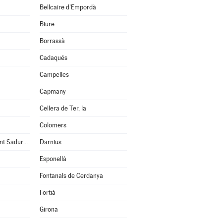
Bellcaire d'Empordà
Biure
Borrassà
Cadaqués
Campelles
Capmany
Cellera de Ter, la
Colomers
Cruïlles, Monells i Sant Sadurní de l'Heura
Darnius
Esponellà
Fontanals de Cerdanya
Fortià
Girona