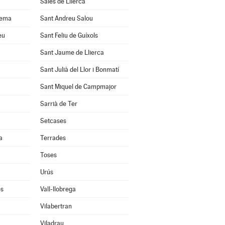
Sales de Llierca
uema
Sant Andreu Salou
eu
Sant Feliu de Guíxols
Sant Jaume de Llierca
Sant Julià del Llor i Bonmatí
Sant Miquel de Campmajor
Sarrià de Ter
Setcases
a
Terrades
Toses
Urús
ès
Vall-llobrega
Vilabertran
Viladrau