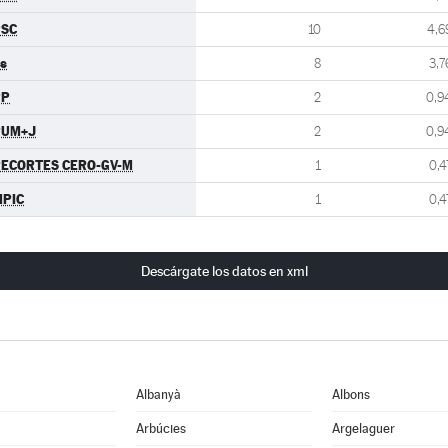
PSC
10
4,6
s
8
3,7
PP
2
0,9
PUM+J
2
0,9
ECORTES CERO-GV-M
1
0,4
PIC
1
0,4
Descárgate los datos en xml
Albanyà
Albons
Arbúcies
Argelaguer