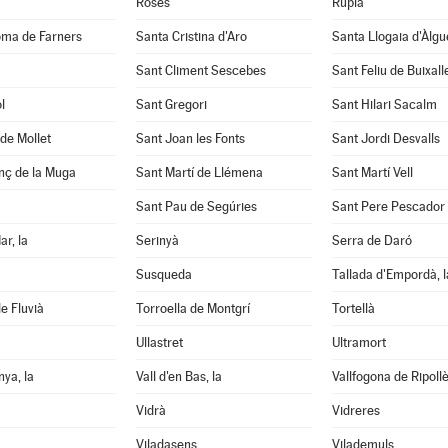
Roses
Rupià
oma de Farners
Santa Cristina d'Aro
Santa Llogaia d'Àlg
Sant Climent Sescebes
Sant Feliu de Buixall
l
Sant Gregori
Sant Hilari Sacalm
de Mollet
Sant Joan les Fonts
Sant Jordi Desvalls
nç de la Muga
Sant Martí de Llémena
Sant Martí Vell
Sant Pau de Segúries
Sant Pere Pescador
ar, la
Serinyà
Serra de Daró
Susqueda
Tallada d'Empordà, l
e Fluvià
Torroella de Montgrí
Tortellà
Ullastret
Ultramort
nya, la
Vall d'en Bas, la
Vallfogona de Ripoll
Vidrà
Vidreres
Viladasens
Vilademuls