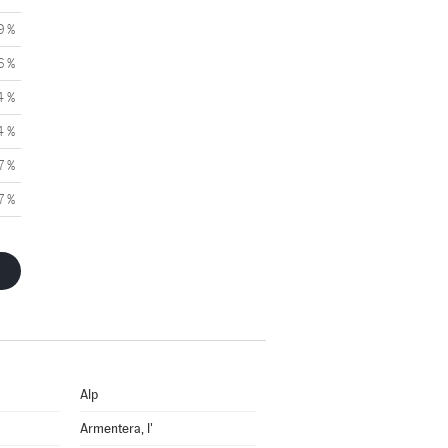
9 %
6 %
4 %
4 %
7 %
7 %
Alp
Armentera, l'