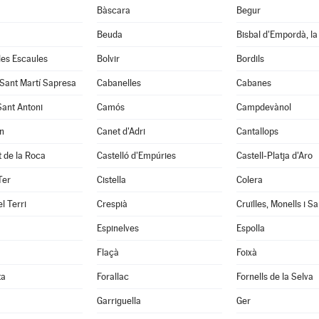
Bàscara
Begur
Beuda
Bisbal d'Empordà, la
 les Escaules
Bolvir
Bordils
 Sant Martí Sapresa
Cabanelles
Cabanes
Sant Antoni
Camós
Campdevànol
n
Canet d'Adri
Cantallops
it de la Roca
Castelló d'Empúries
Castell-Platja d'Aro
Ter
Cistella
Colera
l Terri
Crespià
Espinelves
Espolla
Flaçà
Foixà
ta
Forallac
Fornells de la Selva
Garriguella
Ger