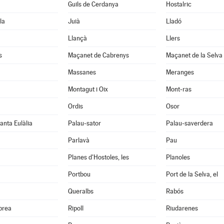
Guils de Cerdanya
Hostalric
la
Juià
Lladó
Llançà
Llers
s
Maçanet de Cabrenys
Maçanet de la Selva
Massanes
Meranges
Montagut i Oix
Mont-ras
Ordis
Osor
anta Eulàlia
Palau-sator
Palau-saverdera
Parlavà
Pau
Planes d'Hostoles, les
Planoles
Portbou
Port de la Selva, el
Queralbs
Rabós
abrea
Ripoll
Riudarenes