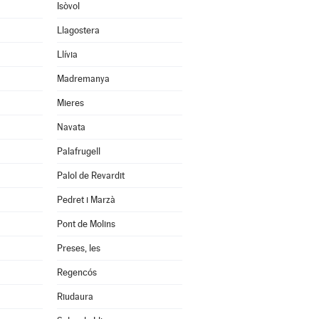
Isòvol
Llagostera
Llívia
Madremanya
Mieres
Navata
Palafrugell
Palol de Revardit
Pedret i Marzà
Pont de Molins
Preses, les
Regencós
Riudaura