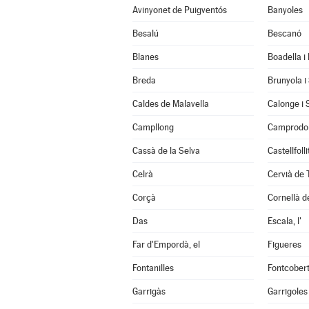
Avinyonet de Puigventós
Banyoles
Besalú
Bescanó
Blanes
Boadella i
Breda
Brunyola i
Caldes de Malavella
Calonge i 
Campllong
Camprodo
Cassà de la Selva
Castellfoll
Celrà
Cervià de 
Corçà
Cornellà de
Das
Escala, l'
Far d'Empordà, el
Figueres
Fontanilles
Fontcober
Garrigàs
Garrigoles