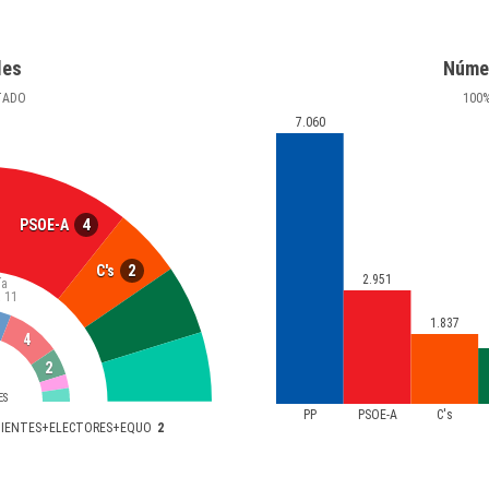
les
Núme
TADO
100
7.060
4
PSOE-A
2
C's
2.951
ía
a
11
1.837
4
2
ES
PP
PSOE-A
C's
DIENTES+ELECTORES+EQUO
2