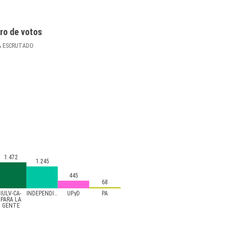
ro de votos
%
ESCRUTADO
1.472
1.245
445
68
IULV-CA-
INDEPENDIENTES+ELECTORES+EQUO
UPyD
PA
PARA LA
GENTE