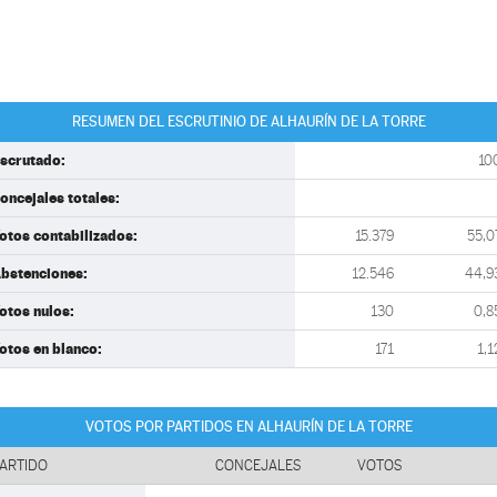
RESUMEN DEL ESCRUTINIO DE ALHAURÍN DE LA TORRE
scrutado:
10
oncejales totales:
otos contabilizados:
15.379
55,0
bstenciones:
12.546
44,9
otos nulos:
130
0,8
otos en blanco:
171
1,1
VOTOS POR PARTIDOS EN ALHAURÍN DE LA TORRE
ARTIDO
CONCEJALES
VOTOS