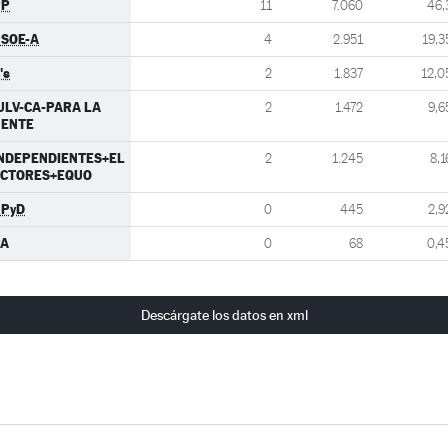
PP
11
7.060
46,
SOE-A
4
2.951
19,3
's
2
1.837
12,0
ULV-CA-PARA LA
2
1.472
9,6
GENTE
NDEPENDIENTES+EL
2
1.245
8,1
ECTORES+EQUO
UPyD
0
445
2,9
PA
0
68
0,4
Descárgate los datos en xml