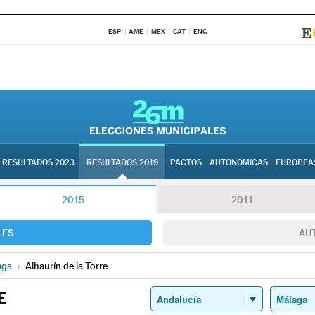
ESP
AME
MEX
CAT
ENG
RESULTADOS 2023
RESULTADOS 2019
PACTOS
AUTONÓMICAS
EUROPEA
2015
2011
LES
AU
aga
»
Alhaurín de la Torre
E