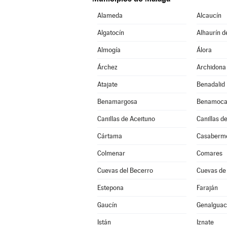
Alameda
Alcaucín
Algatocín
Alhaurín d
Almogía
Álora
Árchez
Archidona
Atajate
Benadalid
Benamargosa
Benamoca
Canillas de Aceituno
Canillas d
Cártama
Casaberm
Colmenar
Comares
Cuevas del Becerro
Cuevas de
Estepona
Faraján
Gaucín
Genalguaci
Istán
Iznate