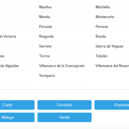
Manilva
Marbella
Monda
Montecorto
Parauta
Periana
la Victoria
Riogordo
Ronda
Serrato
Sierra de Yeguas
nos
Torrox
Totalán
 de Algaidas
Villanueva de la Concepción
Villanueva del Rosar
Yunquera
Cádiz
Córdoba
Granada
Málaga
Sevilla