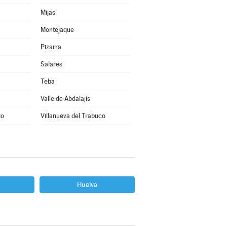
Mijas
Montejaque
Pizarra
Salares
Teba
Valle de Abdalajís
io
Villanueva del Trabuco
Huelva