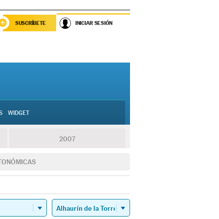
SUSCRÍBETE
INICIAR SESIÓN
S
WIDGET
2007
TONÓMICAS