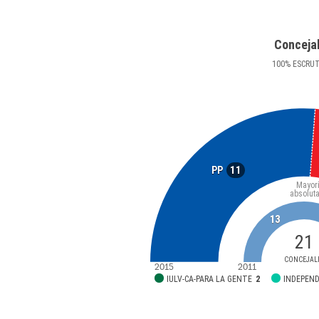
Conceja
100
%
ESCRU
11
PP
Mayor
absolut
13
21
CONCEJAL
2015
2011
IULV-CA-PARA LA GENTE
2
INDEPEN