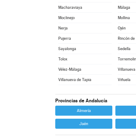
Macharaviaya
Málaga
Moclinejo
Mollina
Nerja
Ojén
Pujerra
Rincón de 
Sayalonga
Sedella
Tolox
Torremoli
Vélez-Málaga
Villanueva
Villanueva de Tapia
Viñuela
Provincias de Andalucía
Almería
Jaén