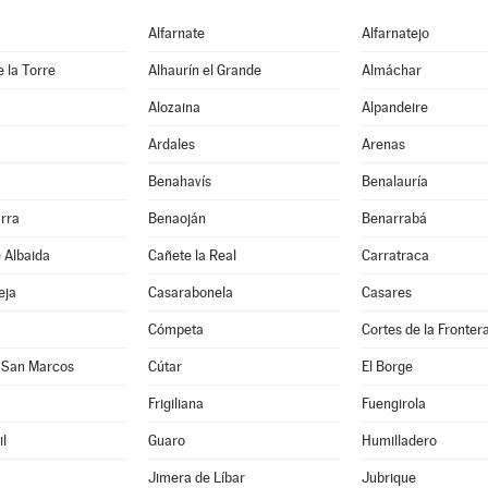
Alfarnate
Alfarnatejo
e la Torre
Alhaurín el Grande
Almáchar
Alozaina
Alpandeire
Ardales
Arenas
Benahavís
Benalauría
rra
Benaoján
Benarrabá
e Albaida
Cañete la Real
Carratraca
eja
Casarabonela
Casares
Cómpeta
Cortes de la Fronter
 San Marcos
Cútar
El Borge
Frigiliana
Fuengirola
l
Guaro
Humilladero
Jimera de Líbar
Jubrique