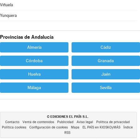
Viñuela
Yunquera
Provincias de Andalucía
Almería
Cádiz
Córdoba
Granada
Huelva
Jaén
Málaga
Sevilla
EDICIONES EL PAÍS S.L.
©
Contacto
Venta de contenidos
Publicidad
Aviso legal
Política de privacidad
Política cookies
Configuración de cookies
Mapa
EL PAÍS en KIOSKOyMÁS
Índice
RSS