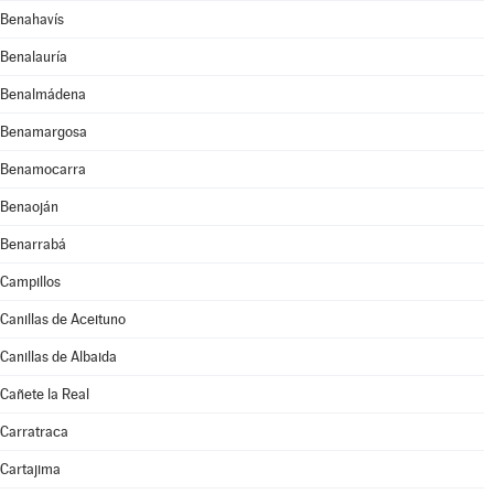
Benahavís
Benalauría
Benalmádena
Benamargosa
Benamocarra
Benaoján
Benarrabá
Campillos
Canillas de Aceituno
Canillas de Albaida
Cañete la Real
Carratraca
Cartajima