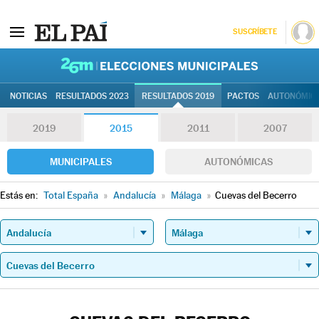
SUSCRÍBETE
26M | Elec
NOTICIAS
RESULTADOS 2023
RESULTADOS 2019
PACTOS
AUTONÓMIC
2019
2015
2011
2007
MUNICIPALES
AUTONÓMICAS
Estás en:
Total España
»
Andalucía
»
Málaga
»
Cuevas del Becerro