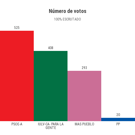
Número de votos
100
%
ESCRUTADO
525
408
293
20
PSOE-A
IULV-CA- PARA LA
MAS PUEBLO
PP
GENTE