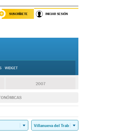
SUSCRÍBETE
INICIAR SESIÓN
S
WIDGET
2007
TONÓMICAS