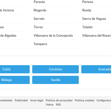
Parauta
Periana
la Victoria
Riogordo
Ronda
Serrato
Sierra de Yeguas
nos
Torrox
Totalán
 de Algaidas
Villanueva de la Concepción
Villanueva del Rosar
Yunquera
Cádiz
Córdoba
Granada
Málaga
Sevilla
contenidos
Publicidad
Aviso legal
Política de privacidad
Política cookies
Configuraci
Índice
RSS