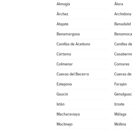
Almogía
Álora
Árchez
Archidona
Atajate
Benadalid
Benamargosa
Benamoca
Canillas de Aceituno
Canillas d
Cártama
Casaberm
Colmenar
Comares
Cuevas del Becerro
Cuevas de
Estepona
Faraján
Gaucín
Genalguaci
Istán
Iznate
Macharaviaya
Málaga
Moclinejo
Mollina