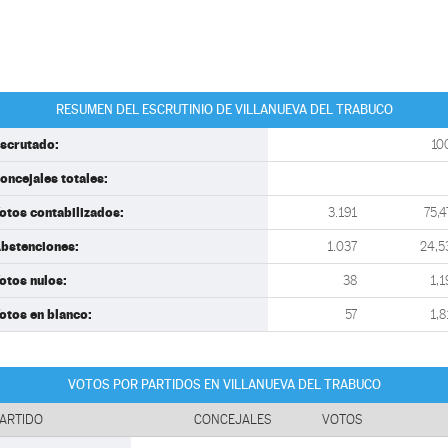
RESUMEN DEL ESCRUTINIO DE VILLANUEVA DEL TRABUCO
scrutado:
10
oncejales totales:
otos contabilizados:
3.191
75,4
bstenciones:
1.037
24,5
otos nulos:
38
1,1
otos en blanco:
57
1,8
VOTOS POR PARTIDOS EN VILLANUEVA DEL TRABUCO
ARTIDO
CONCEJALES
VOTOS