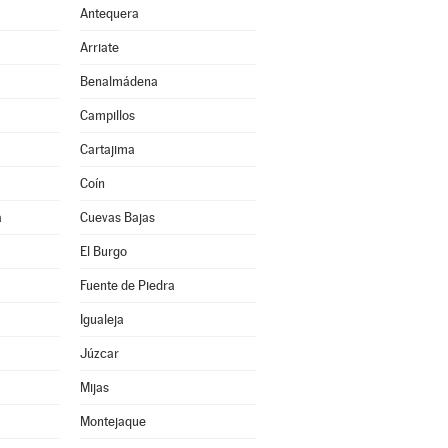
Antequera
Arriate
Benalmádena
Campillos
Cartajima
Coín
a
Cuevas Bajas
El Burgo
Fuente de Piedra
Igualeja
Júzcar
Mijas
Montejaque