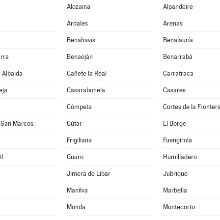
Alozaina
Alpandeire
Ardales
Arenas
Benahavís
Benalauría
rra
Benaoján
Benarrabá
e Albaida
Cañete la Real
Carratraca
eja
Casarabonela
Casares
Cómpeta
Cortes de la Fronter
 San Marcos
Cútar
El Borge
Frigiliana
Fuengirola
l
Guaro
Humilladero
Jimera de Líbar
Jubrique
Manilva
Marbella
Monda
Montecorto