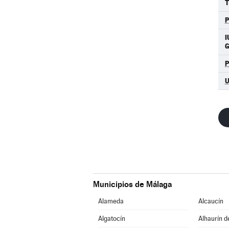
T
P
I
Municipios de Málaga
Alameda
Alcaucín
Algatocín
Alhaurín d