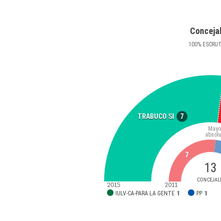
Conceja
100
%
ESCRU
7
TRABUCO SI
Mayo
absolu
7
13
CONCEJAL
2015
2011
IULV-CA-PARA LA GENTE
1
PP
1