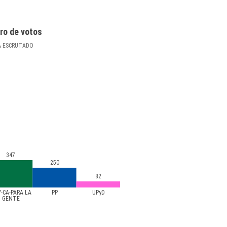
ro de votos
%
ESCRUTADO
347
250
82
V-CA-PARA LA
PP
UPyD
GENTE