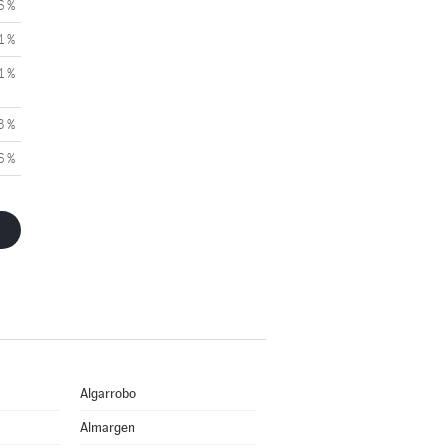
6 %
1 %
1 %
3 %
6 %
Algarrobo
Almargen