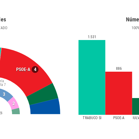
les
Núme
TADO
100
1.531
886
4
PSOE-A
ría
ta
7
3
2
ES
TRABUCO SI
PSOE-A
IUL