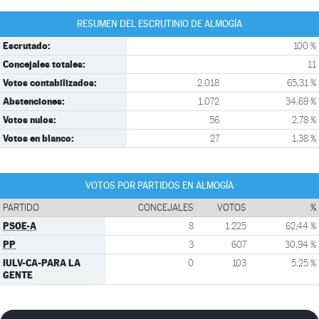
RESUMEN DEL ESCRUTINIO DE ALMOGÍA
Escrutado:
100 %
Concejales totales:
11
Votos contabilizados:
2.018
65,31 %
Abstenciones:
1.072
34,69 %
Votos nulos:
56
2,78 %
Votos en blanco:
27
1,38 %
VOTOS POR PARTIDOS EN ALMOGÍA
PARTIDO
CONCEJALES
VOTOS
%
PSOE-A
8
1.225
62,44 %
PP
3
607
30,94 %
IULV-CA-PARA LA
0
103
5,25 %
GENTE