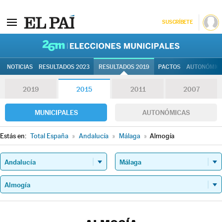
SUSCRÍBETE
26M | Elec
NOTICIAS
RESULTADOS 2023
RESULTADOS 2019
PACTOS
AUTONÓMIC
2019
2015
2011
2007
MUNICIPALES
AUTONÓMICAS
Estás en:
Total España
»
Andalucía
»
Málaga
»
Almogía