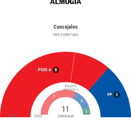
ALMOGÍA
Concejales
100
%
ESCRUTADO
8
PSOE-A
Mayoría
absoluta
6
3
PP
7
3
11
1
2015
2011
CONCEJALES