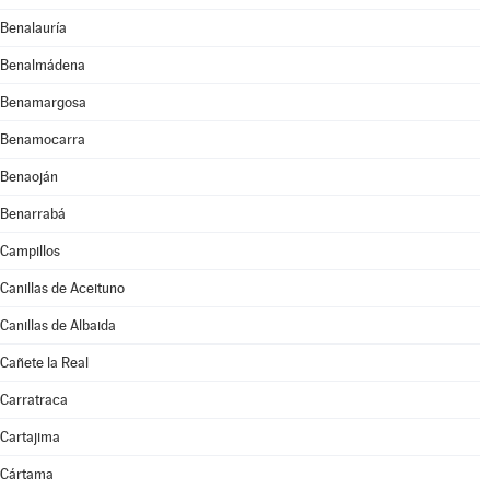
Benalauría
Benalmádena
Benamargosa
Benamocarra
Benaoján
Benarrabá
Campillos
Canillas de Aceituno
Canillas de Albaida
Cañete la Real
Carratraca
Cartajima
Cártama