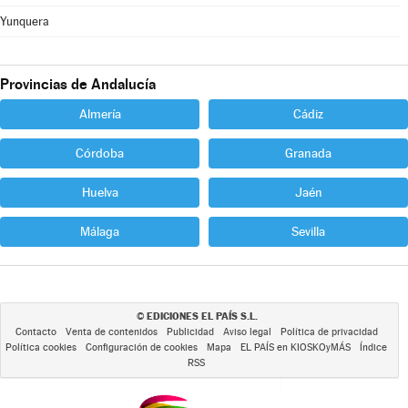
Yunquera
Provincias de Andalucía
Almería
Cádiz
Córdoba
Granada
Huelva
Jaén
Málaga
Sevilla
EDICIONES EL PAÍS S.L.
©
Contacto
Venta de contenidos
Publicidad
Aviso legal
Política de privacidad
Política cookies
Configuración de cookies
Mapa
EL PAÍS en KIOSKOyMÁS
Índice
RSS