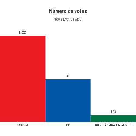
Número de votos
100
%
ESCRUTADO
1.225
607
103
PSOE-A
PP
IULV-CA-PARA LA GENTE