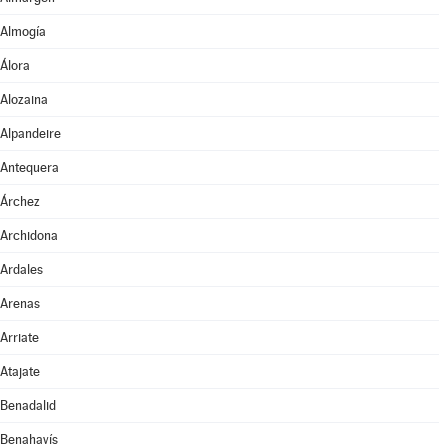
Almogía
Álora
Alozaina
Alpandeire
Antequera
Árchez
Archidona
Ardales
Arenas
Arriate
Atajate
Benadalid
Benahavís