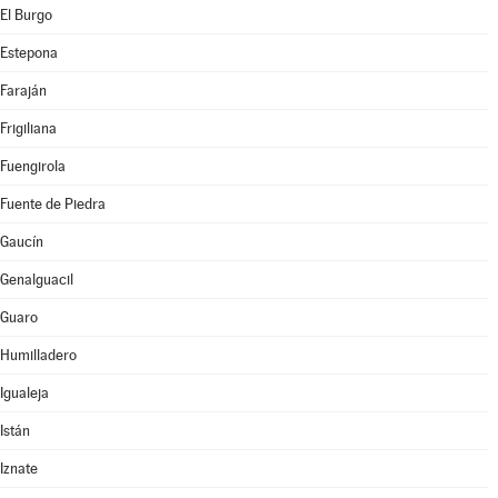
El Burgo
Estepona
Faraján
Frigiliana
Fuengirola
Fuente de Piedra
Gaucín
Genalguacil
Guaro
Humilladero
Igualeja
Istán
Iznate