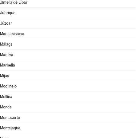
Jimera de Líbar
Jubrique
Júzcar
Macharaviaya
Málaga
Manilva
Marbella
Mijas
Moclinejo
Mollina
Monda
Montecorto
Montejaque