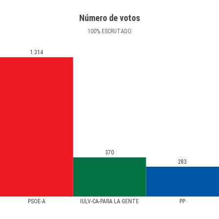
Número de votos
100
%
ESCRUTADO
1.314
370
283
PSOE-A
IULV-CA-PARA LA GENTE
PP