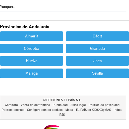
Yunquera
Provincias de Andalucía
Almería
Cádiz
Córdoba
Granada
Huelva
Jaén
Málaga
Sevilla
EDICIONES EL PAÍS S.L.
©
Contacto
Venta de contenidos
Publicidad
Aviso legal
Política de privacidad
Política cookies
Configuración de cookies
Mapa
EL PAÍS en KIOSKOyMÁS
Índice
RSS