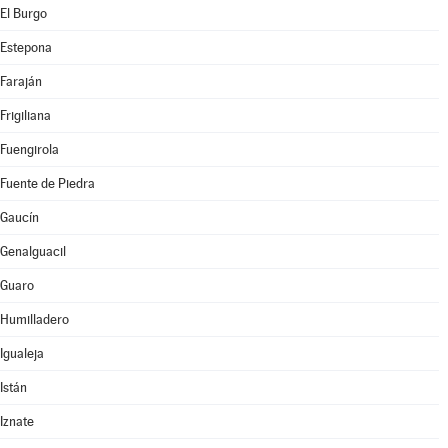
El Burgo
Estepona
Faraján
Frigiliana
Fuengirola
Fuente de Piedra
Gaucín
Genalguacil
Guaro
Humilladero
Igualeja
Istán
Iznate