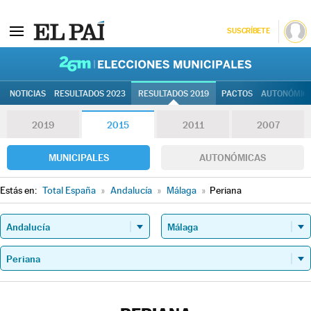
SUSCRÍBETE
26M | Elec
NOTICIAS
RESULTADOS 2023
RESULTADOS 2019
PACTOS
AUTONÓMIC
2019
2015
2011
2007
MUNICIPALES
AUTONÓMICAS
Estás en:
Total España
»
Andalucía
»
Málaga
»
Periana