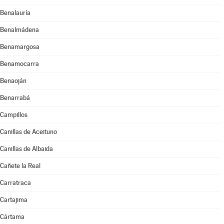
Benalauría
Benalmádena
Benamargosa
Benamocarra
Benaoján
Benarrabá
Campillos
Canillas de Aceituno
Canillas de Albaida
Cañete la Real
Carratraca
Cartajima
Cártama