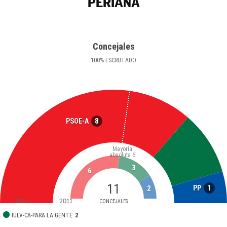
PERIANA
Concejales
100
%
ESCRUTADO
8
PSOE-A
Mayoría
absoluta
6
3
6
11
1
PP
2
2015
2011
CONCEJALES
IULV-CA-PARA LA GENTE
2