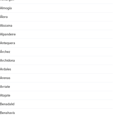
Almogía
Álora
Alozaina
Alpandeire
Antequera
Árchez
Archidona
Ardales
Arenas
Arriate
Atajate
Benadalid
Benahavís