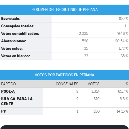
RESUMEN DEL ESCRUTINIO DE PERIANA
Escrutado:
100 %
Concejales totales:
11
Votos contabilizados:
2.035
79,46 %
Abstenciones:
526
20,54 %
Votos nulos:
35
1,72 %
Votos en blanco:
33
1,65 %
VOTOS POR PARTIDOS EN PERIANA
PARTIDO
CONCEJALES
VOTOS
%
PSOE-A
8
1.314
65,7 %
IULV-CA-PARA LA
2
370
18,5 %
GENTE
PP
1
283
14,15 %