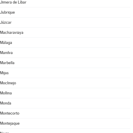
Jimera de Líbar
Jubrique
Júzcar
Macharaviaya
Málaga
Manilva
Marbella
Mijas
Moclinejo
Mollina
Monda
Montecorto
Montejaque