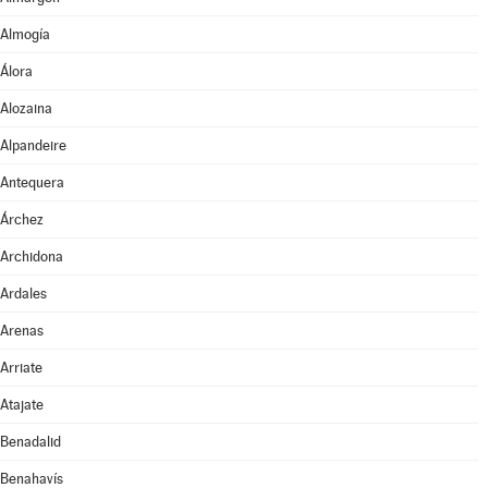
Almogía
Álora
Alozaina
Alpandeire
Antequera
Árchez
Archidona
Ardales
Arenas
Arriate
Atajate
Benadalid
Benahavís