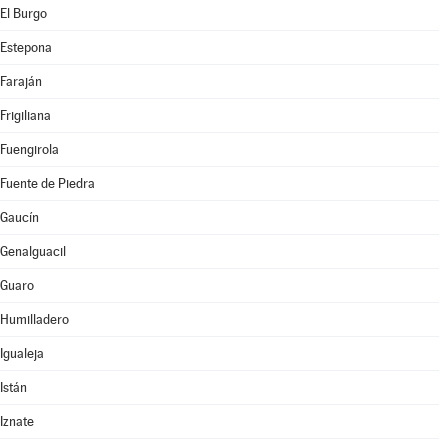
El Burgo
Estepona
Faraján
Frigiliana
Fuengirola
Fuente de Piedra
Gaucín
Genalguacil
Guaro
Humilladero
Igualeja
Istán
Iznate