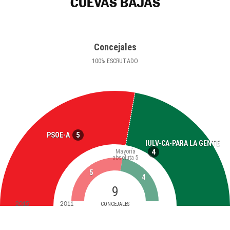
CUEVAS BAJAS
Concejales
100
%
ESCRUTADO
5
PSOE-A
IULV-CA-PARA LA GENTE
4
Mayoría
absoluta
5
5
4
9
2015
2011
CONCEJALES