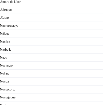
Jimera de Líbar
Jubrique
Júzcar
Macharaviaya
Málaga
Manilva
Marbella
Mijas
Moclinejo
Mollina
Monda
Montecorto
Montejaque