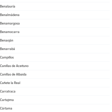
Benalauría
Benalmádena
Benamargosa
Benamocarra
Benaoján
Benarrabá
Campillos
Canillas de Aceituno
Canillas de Albaida
Cañete la Real
Carratraca
Cartajima
Cártama