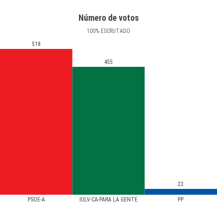
Número de votos
100
%
ESCRUTADO
518
455
22
PSOE-A
IULV-CA-PARA LA GENTE
PP