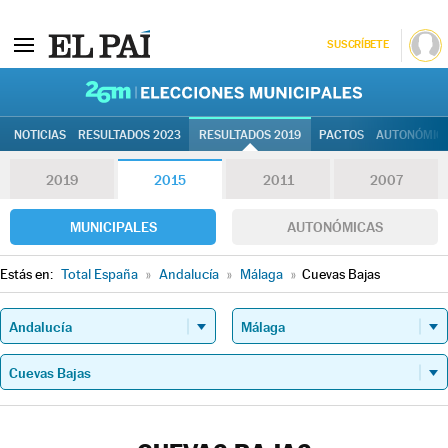
SUSCRÍBETE
26M | Elec
NOTICIAS
RESULTADOS 2023
RESULTADOS 2019
PACTOS
AUTONÓMIC
2019
2015
2011
2007
MUNICIPALES
AUTONÓMICAS
Estás en:
Total España
»
Andalucía
»
Málaga
»
Cuevas Bajas