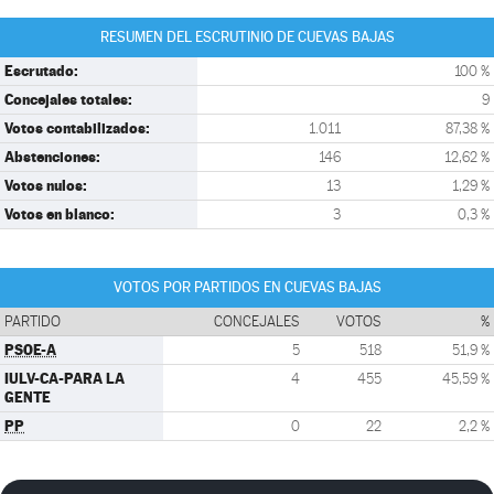
RESUMEN DEL ESCRUTINIO DE CUEVAS BAJAS
Escrutado:
100 %
Concejales totales:
9
Votos contabilizados:
1.011
87,38 %
Abstenciones:
146
12,62 %
Votos nulos:
13
1,29 %
Votos en blanco:
3
0,3 %
VOTOS POR PARTIDOS EN CUEVAS BAJAS
PARTIDO
CONCEJALES
VOTOS
%
PSOE-A
5
518
51,9 %
IULV-CA-PARA LA
4
455
45,59 %
GENTE
PP
0
22
2,2 %