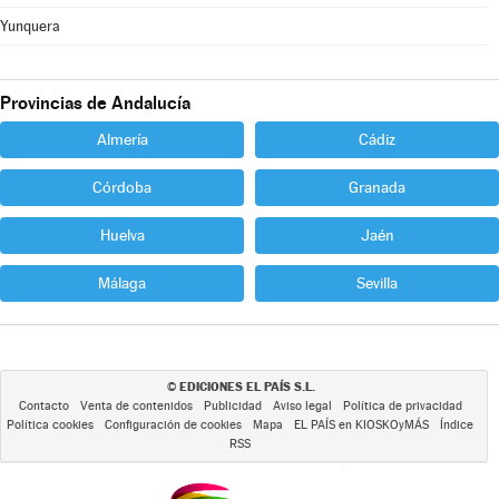
Yunquera
Provincias de Andalucía
Almería
Cádiz
Córdoba
Granada
Huelva
Jaén
Málaga
Sevilla
EDICIONES EL PAÍS S.L.
©
Contacto
Venta de contenidos
Publicidad
Aviso legal
Política de privacidad
Política cookies
Configuración de cookies
Mapa
EL PAÍS en KIOSKOyMÁS
Índice
RSS