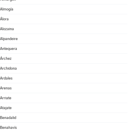
Almogía
Álora
Alozaina
Alpandeire
Antequera
Árchez
Archidona
Ardales
Arenas
Arriate
Atajate
Benadalid
Benahavís