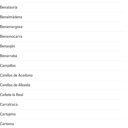
Benalauría
Benalmádena
Benamargosa
Benamocarra
Benaoján
Benarrabá
Campillos
Canillas de Aceituno
Canillas de Albaida
Cañete la Real
Carratraca
Cartajima
Cártama