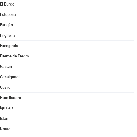
El Burgo
Estepona
Faraján
Frigiliana
Fuengirola
Fuente de Piedra
Gaucín
Genalguacil
Guaro
Humilladero
Igualeja
Istán
Iznate