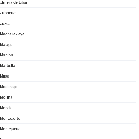
Jimera de Líbar
Jubrique
Júzcar
Macharaviaya
Málaga
Manilva
Marbella
Mijas
Moclinejo
Mollina
Monda
Montecorto
Montejaque