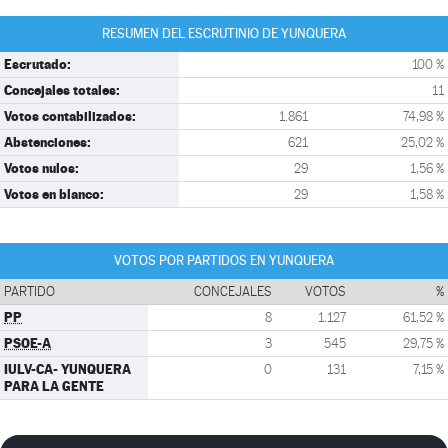
RESUMEN DEL ESCRUTINIO DE YUNQUERA
Escrutado:
100 %
Concejales totales:
11
Votos contabilizados:
1.861
74,98 %
Abstenciones:
621
25,02 %
Votos nulos:
29
1,56 %
Votos en blanco:
29
1,58 %
VOTOS POR PARTIDOS EN YUNQUERA
PARTIDO
CONCEJALES
VOTOS
%
PP
8
1.127
61,52 %
PSOE-A
3
545
29,75 %
IULV-CA- YUNQUERA
0
131
7,15 %
PARA LA GENTE