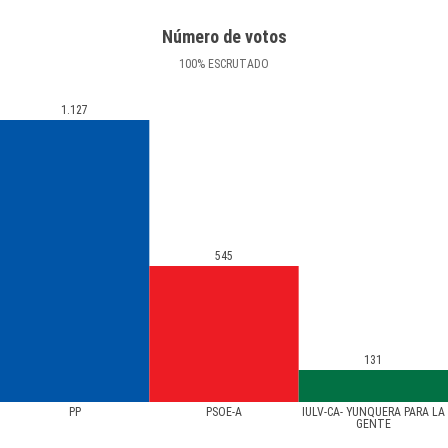
Número de votos
100
%
ESCRUTADO
1.127
545
131
PP
PSOE-A
IULV-CA- YUNQUERA PARA LA
GENTE