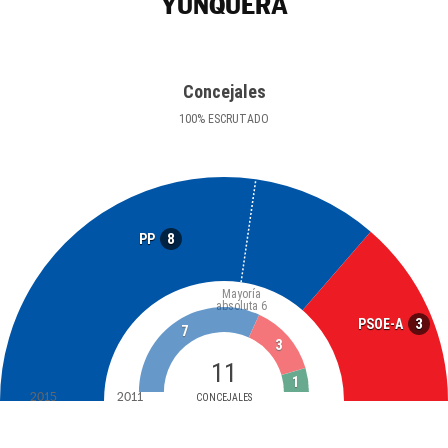
YUNQUERA
Concejales
100
%
ESCRUTADO
8
PP
Mayoría
absoluta
6
3
PSOE-A
7
3
11
1
2015
2011
CONCEJALES