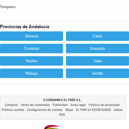
Yunquera
Provincias de Andalucía
Almería
Cádiz
Córdoba
Granada
Huelva
Jaén
Málaga
Sevilla
EDICIONES EL PAÍS S.L.
©
Contacto
Venta de contenidos
Publicidad
Aviso legal
Política de privacidad
Política cookies
Configuración de cookies
Mapa
EL PAÍS en KIOSKOyMÁS
Índice
RSS