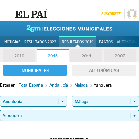
SUSCRÍBETE
26M | Elec
NOTICIAS
RESULTADOS 2023
RESULTADOS 2019
PACTOS
AUTONÓMIC
2019
2015
2011
2007
MUNICIPALES
AUTONÓMICAS
Estás en:
Total España
»
Andalucía
»
Málaga
»
Yunquera