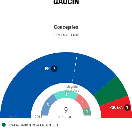
GAUCÍN
Concejales
100
%
ESCRUTADO
7
PP
Mayoría
absoluta
5
3
2
3
1
PSOE-A
9
1
2015
2011
CONCEJALES
IULV-CA- GAUCÍN PARA LA GENTE
1