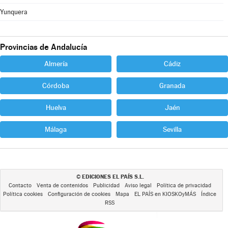
Yunquera
Provincias de Andalucía
Almería
Cádiz
Córdoba
Granada
Huelva
Jaén
Málaga
Sevilla
EDICIONES EL PAÍS S.L.
©
Contacto
Venta de contenidos
Publicidad
Aviso legal
Política de privacidad
Política cookies
Configuración de cookies
Mapa
EL PAÍS en KIOSKOyMÁS
Índice
RSS