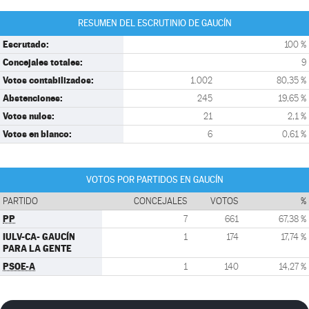
RESUMEN DEL ESCRUTINIO DE GAUCÍN
Escrutado:
100 %
Concejales totales:
9
Votos contabilizados:
1.002
80,35 %
Abstenciones:
245
19,65 %
Votos nulos:
21
2,1 %
Votos en blanco:
6
0,61 %
VOTOS POR PARTIDOS EN GAUCÍN
PARTIDO
CONCEJALES
VOTOS
%
PP
7
661
67,38 %
IULV-CA- GAUCÍN
1
174
17,74 %
PARA LA GENTE
PSOE-A
1
140
14,27 %