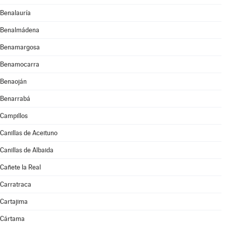
Benalauría
Benalmádena
Benamargosa
Benamocarra
Benaoján
Benarrabá
Campillos
Canillas de Aceituno
Canillas de Albaida
Cañete la Real
Carratraca
Cartajima
Cártama