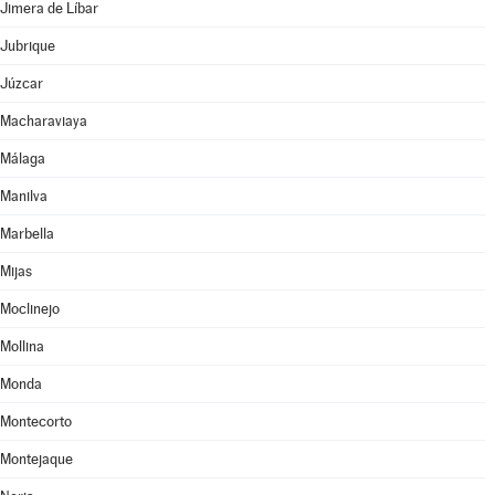
Jimera de Líbar
Jubrique
Júzcar
Macharaviaya
Málaga
Manilva
Marbella
Mijas
Moclinejo
Mollina
Monda
Montecorto
Montejaque