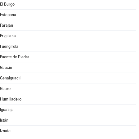
El Burgo
Estepona
Faraján
Frigiliana
Fuengirola
Fuente de Piedra
Gaucín
Genalguacil
Guaro
Humilladero
Igualeja
Istán
Iznate