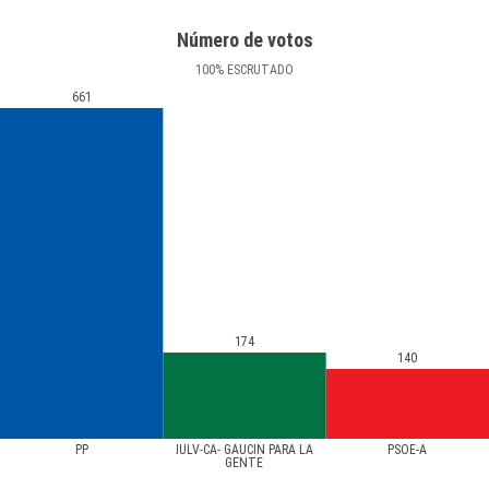
Número de votos
100
%
ESCRUTADO
661
174
140
PP
IULV-CA- GAUCÍN PARA LA
PSOE-A
GENTE