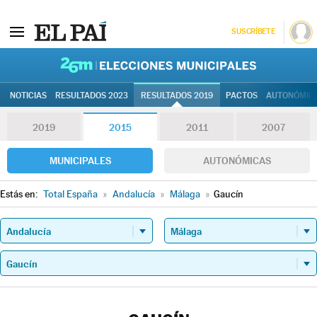
SUSCRÍBETE
26M | Elec
NOTICIAS
RESULTADOS 2023
RESULTADOS 2019
PACTOS
AUTONÓMIC
2019
2015
2011
2007
MUNICIPALES
AUTONÓMICAS
Estás en:
Total España
»
Andalucía
»
Málaga
»
Gaucín