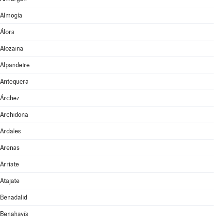
Almogía
Álora
Alozaina
Alpandeire
Antequera
Árchez
Archidona
Ardales
Arenas
Arriate
Atajate
Benadalid
Benahavís