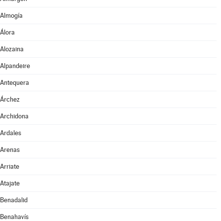
Almogía
Álora
Alozaina
Alpandeire
Antequera
Árchez
Archidona
Ardales
Arenas
Arriate
Atajate
Benadalid
Benahavís