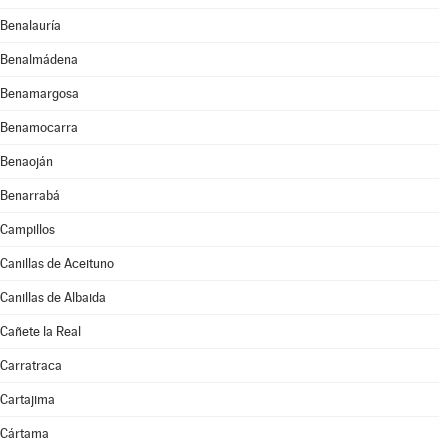
Benalauría
Benalmádena
Benamargosa
Benamocarra
Benaoján
Benarrabá
Campillos
Canillas de Aceituno
Canillas de Albaida
Cañete la Real
Carratraca
Cartajima
Cártama