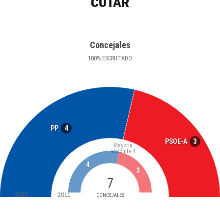
CÚTAR
Concejales
100
%
ESCRUTADO
4
PP
3
PSOE-A
Mayoría
absoluta
4
4
3
7
2015
2011
CONCEJALES