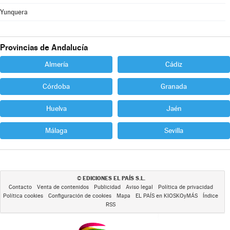
Yunquera
Provincias de Andalucía
Almería
Cádiz
Córdoba
Granada
Huelva
Jaén
Málaga
Sevilla
EDICIONES EL PAÍS S.L.
©
Contacto
Venta de contenidos
Publicidad
Aviso legal
Política de privacidad
Política cookies
Configuración de cookies
Mapa
EL PAÍS en KIOSKOyMÁS
Índice
RSS