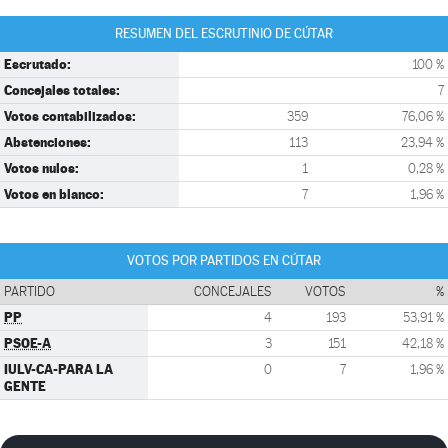
RESUMEN DEL ESCRUTINIO DE CÚTAR
Escrutado:
100 %
Concejales totales:
7
Votos contabilizados:
359
76,06 %
Abstenciones:
113
23,94 %
Votos nulos:
1
0,28 %
Votos en blanco:
7
1,96 %
VOTOS POR PARTIDOS EN CÚTAR
PARTIDO
CONCEJALES
VOTOS
%
PP
4
193
53,91 %
PSOE-A
3
151
42,18 %
IULV-CA-PARA LA
0
7
1,96 %
GENTE