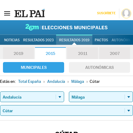
SUSCRÍBETE
26M | Elec
NOTICIAS
RESULTADOS 2023
RESULTADOS 2019
PACTOS
AUTONÓMIC
2019
2015
2011
2007
MUNICIPALES
AUTONÓMICAS
Estás en:
Total España
»
Andalucía
»
Málaga
»
Cútar