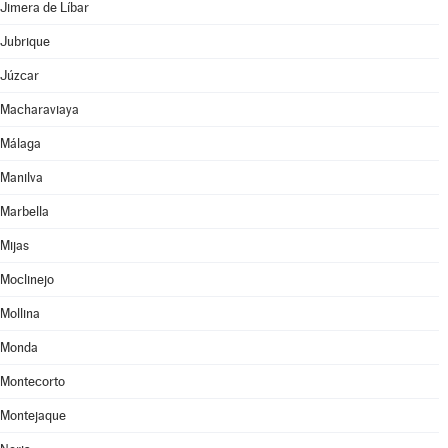
Jimera de Líbar
Jubrique
Júzcar
Macharaviaya
Málaga
Manilva
Marbella
Mijas
Moclinejo
Mollina
Monda
Montecorto
Montejaque