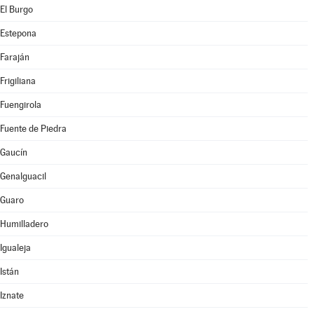
El Burgo
Estepona
Faraján
Frigiliana
Fuengirola
Fuente de Piedra
Gaucín
Genalguacil
Guaro
Humilladero
Igualeja
Istán
Iznate