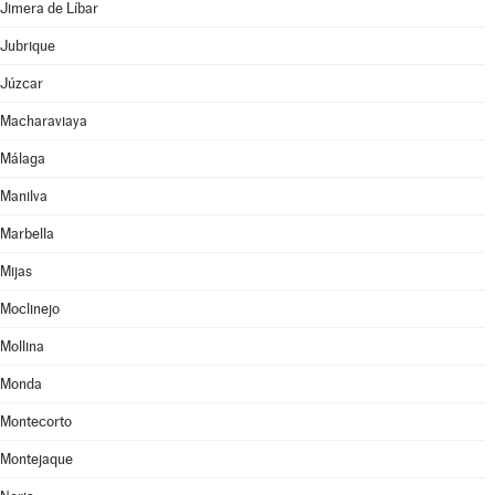
Jimera de Líbar
Jubrique
Júzcar
Macharaviaya
Málaga
Manilva
Marbella
Mijas
Moclinejo
Mollina
Monda
Montecorto
Montejaque