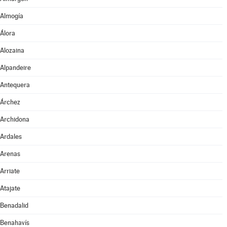
Almogía
Álora
Alozaina
Alpandeire
Antequera
Árchez
Archidona
Ardales
Arenas
Arriate
Atajate
Benadalid
Benahavís