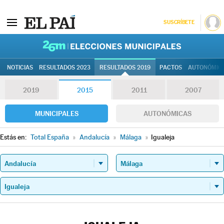
SUSCRÍBETE
26M | Elec
NOTICIAS
RESULTADOS 2023
RESULTADOS 2019
PACTOS
AUTONÓMIC
2019
2015
2011
2007
MUNICIPALES
AUTONÓMICAS
Estás en:
Total España
»
Andalucía
»
Málaga
»
Igualeja