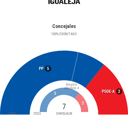
IGUALEJA
Concejales
100
%
ESCRUTADO
5
PP
Mayoría
absoluta
4
2
PSOE-A
5
2
7
2015
2011
CONCEJALES