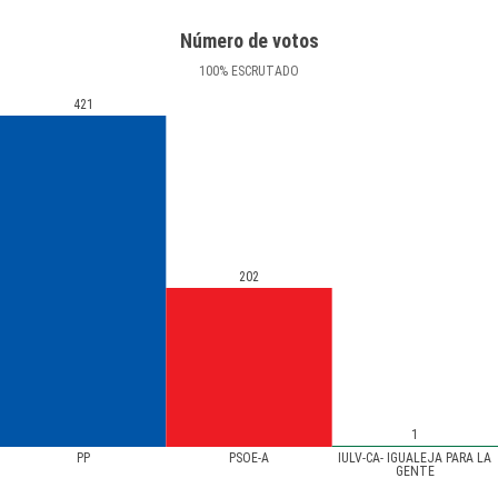
Número de votos
100
%
ESCRUTADO
421
202
1
PP
PSOE-A
IULV-CA- IGUALEJA PARA LA
GENTE