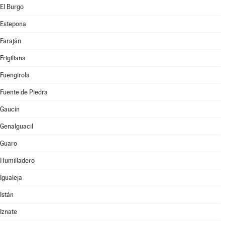
El Burgo
Estepona
Faraján
Frigiliana
Fuengirola
Fuente de Piedra
Gaucín
Genalguacil
Guaro
Humilladero
Igualeja
Istán
Iznate