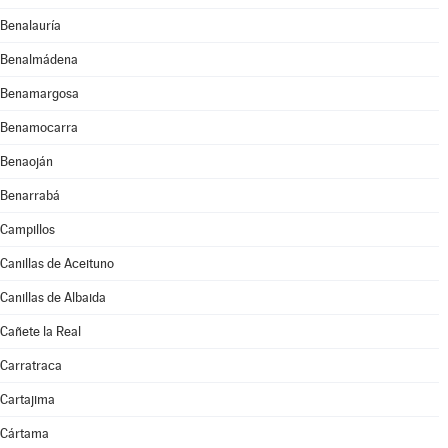
Benalauría
Benalmádena
Benamargosa
Benamocarra
Benaoján
Benarrabá
Campillos
Canillas de Aceituno
Canillas de Albaida
Cañete la Real
Carratraca
Cartajima
Cártama