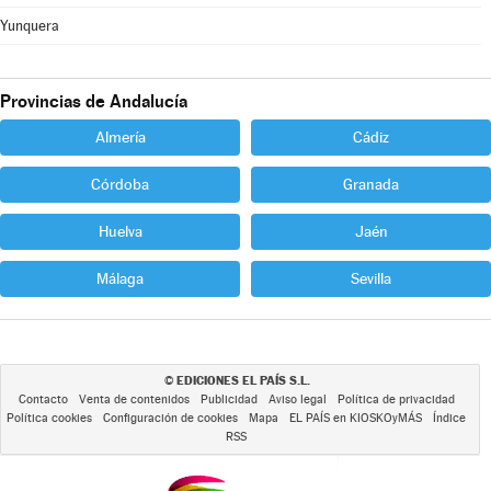
Yunquera
Provincias de Andalucía
Almería
Cádiz
Córdoba
Granada
Huelva
Jaén
Málaga
Sevilla
EDICIONES EL PAÍS S.L.
©
Contacto
Venta de contenidos
Publicidad
Aviso legal
Política de privacidad
Política cookies
Configuración de cookies
Mapa
EL PAÍS en KIOSKOyMÁS
Índice
RSS