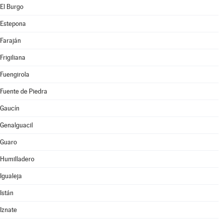
El Burgo
Estepona
Faraján
Frigiliana
Fuengirola
Fuente de Piedra
Gaucín
Genalguacil
Guaro
Humilladero
Igualeja
Istán
Iznate