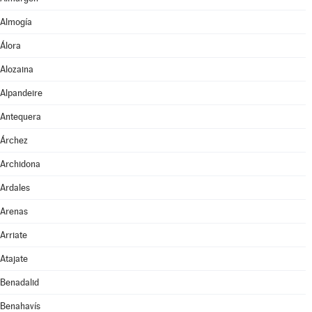
Almogía
Álora
Alozaina
Alpandeire
Antequera
Árchez
Archidona
Ardales
Arenas
Arriate
Atajate
Benadalid
Benahavís