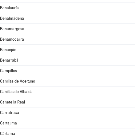
Benalauría
Benalmádena
Benamargosa
Benamocarra
Benaoján
Benarrabá
Campillos
Canillas de Aceituno
Canillas de Albaida
Cañete la Real
Carratraca
Cartajima
Cártama