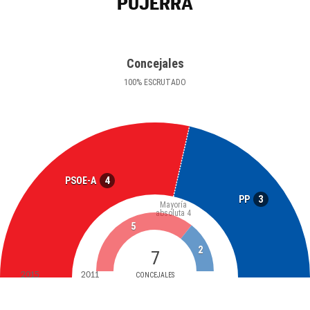
PUJERRA
Concejales
100
%
ESCRUTADO
4
PSOE-A
3
PP
Mayoría
absoluta
4
5
2
7
2015
2011
CONCEJALES