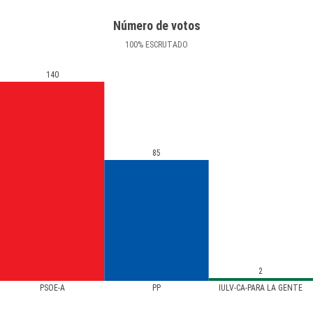
Número de votos
100
%
ESCRUTADO
140
85
2
PSOE-A
PP
IULV-CA-PARA LA GENTE