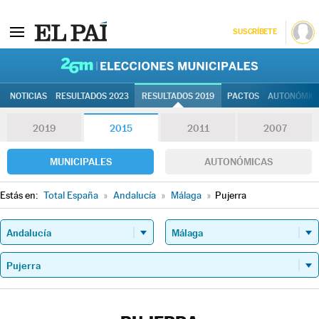
SUSCRÍBETE
26M | Elec
NOTICIAS
RESULTADOS 2023
RESULTADOS 2019
PACTOS
AUTONÓMIC
2019
2015
2011
2007
MUNICIPALES
AUTONÓMICAS
Estás en:
Total España
»
Andalucía
»
Málaga
»
Pujerra