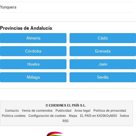
Yunquera
Provincias de Andalucía
Almería
Cádiz
Córdoba
Granada
Huelva
Jaén
Málaga
Sevilla
EDICIONES EL PAÍS S.L.
©
Contacto
Venta de contenidos
Publicidad
Aviso legal
Política de privacidad
Política cookies
Configuración de cookies
Mapa
EL PAÍS en KIOSKOyMÁS
Índice
RSS