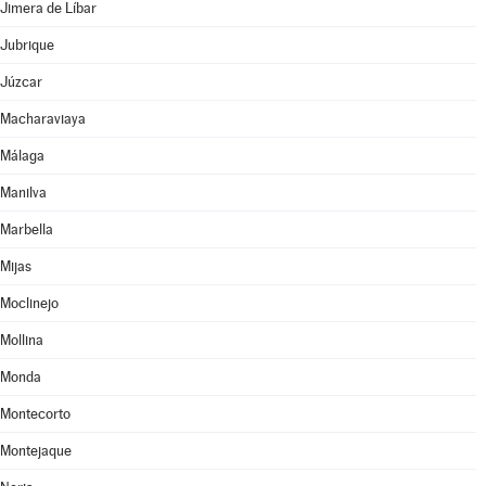
Jimera de Líbar
Jubrique
Júzcar
Macharaviaya
Málaga
Manilva
Marbella
Mijas
Moclinejo
Mollina
Monda
Montecorto
Montejaque