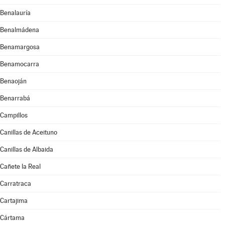
Benalauría
Benalmádena
Benamargosa
Benamocarra
Benaoján
Benarrabá
Campillos
Canillas de Aceituno
Canillas de Albaida
Cañete la Real
Carratraca
Cartajima
Cártama