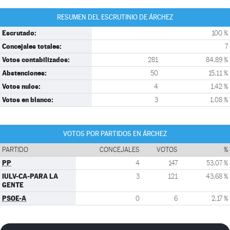
RESUMEN DEL ESCRUTINIO DE ÁRCHEZ
Escrutado:
100 %
Concejales totales:
7
Votos contabilizados:
281
84,89 %
Abstenciones:
50
15,11 %
Votos nulos:
4
1,42 %
Votos en blanco:
3
1,08 %
VOTOS POR PARTIDOS EN ÁRCHEZ
PARTIDO
CONCEJALES
VOTOS
%
PP
4
147
53,07 %
IULV-CA-PARA LA
3
121
43,68 %
GENTE
PSOE-A
0
6
2,17 %