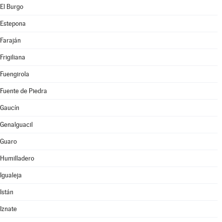
El Burgo
Estepona
Faraján
Frigiliana
Fuengirola
Fuente de Piedra
Gaucín
Genalguacil
Guaro
Humilladero
Igualeja
Istán
Iznate