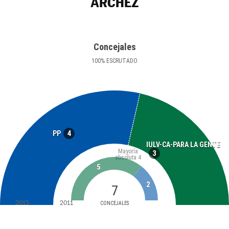
ÁRCHEZ
Concejales
100
%
ESCRUTADO
4
PP
IULV-CA-PARA LA GENTE
Mayoría
3
absoluta
4
5
2
7
2015
2011
CONCEJALES