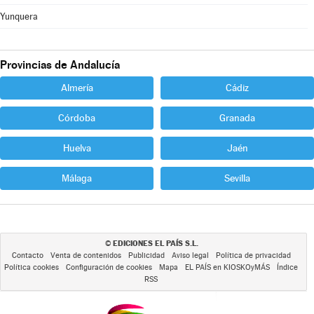
Yunquera
Provincias de Andalucía
Almería
Cádiz
Córdoba
Granada
Huelva
Jaén
Málaga
Sevilla
EDICIONES EL PAÍS S.L.
©
Contacto
Venta de contenidos
Publicidad
Aviso legal
Política de privacidad
Política cookies
Configuración de cookies
Mapa
EL PAÍS en KIOSKOyMÁS
Índice
RSS