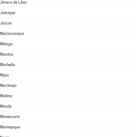
Jimera de Líbar
Jubrique
Júzcar
Macharaviaya
Málaga
Manilva
Marbella
Mijas
Moclinejo
Mollina
Monda
Montecorto
Montejaque