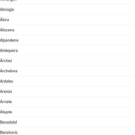
Almogía
Álora
Alozaina
Alpandeire
Antequera
Árchez
Archidona
Ardales
Arenas
Arriate
Atajate
Benadalid
Benahavís