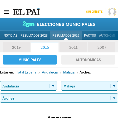
SUSCRÍBETE
26M | Elec
NOTICIAS
RESULTADOS 2023
RESULTADOS 2019
PACTOS
AUTONÓMIC
2019
2015
2011
2007
MUNICIPALES
AUTONÓMICAS
Estás en:
Total España
»
Andalucía
»
Málaga
»
Árchez