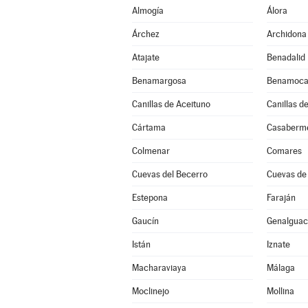
Almogía
Álora
Árchez
Archidona
Atajate
Benadalid
Benamargosa
Benamoca
Canillas de Aceituno
Canillas d
Cártama
Casaberm
Colmenar
Comares
Cuevas del Becerro
Cuevas de
Estepona
Faraján
Gaucín
Genalguaci
Istán
Iznate
Macharaviaya
Málaga
Moclinejo
Mollina