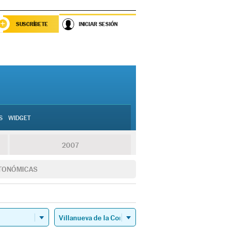
SUSCRÍBETE
INICIAR SESIÓN
S
WIDGET
2007
TONÓMICAS