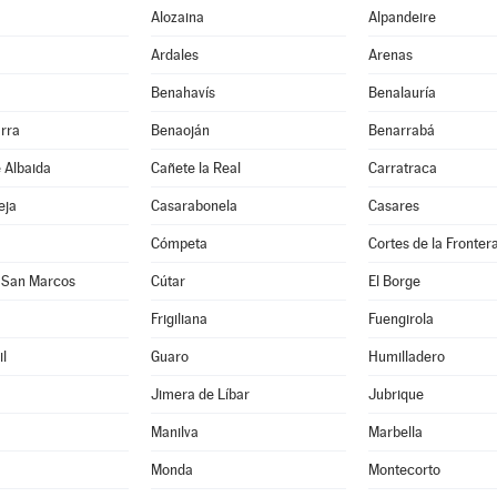
Alozaina
Alpandeire
Ardales
Arenas
Benahavís
Benalauría
rra
Benaoján
Benarrabá
e Albaida
Cañete la Real
Carratraca
eja
Casarabonela
Casares
Cómpeta
Cortes de la Fronter
 San Marcos
Cútar
El Borge
Frigiliana
Fuengirola
l
Guaro
Humilladero
Jimera de Líbar
Jubrique
Manilva
Marbella
Monda
Montecorto