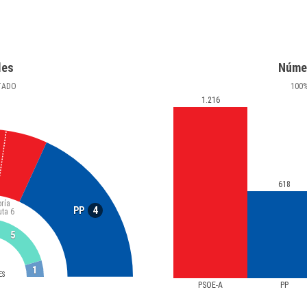
les
Núme
TADO
100
1.216
618
ría
4
PP
uta
6
5
1
ES
PSOE-A
PP