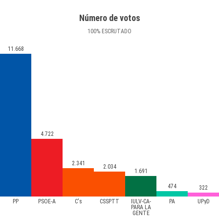
Número de votos
100
%
ESCRUTADO
11.668
4.722
2.341
2.034
1.691
474
322
PP
PSOE-A
C's
CSSPTT
IULV-CA-
PA
UPyD
PARA LA
GENTE