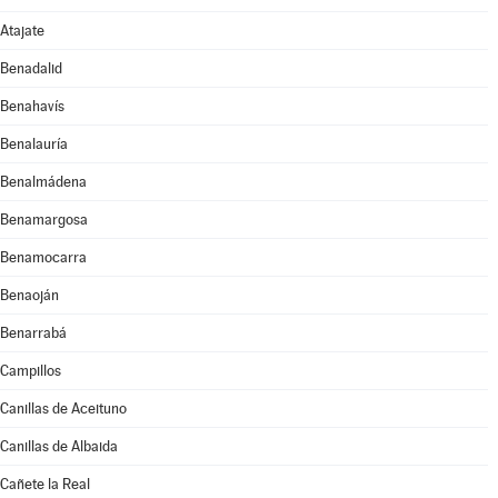
Atajate
Benadalid
Benahavís
Benalauría
Benalmádena
Benamargosa
Benamocarra
Benaoján
Benarrabá
Campillos
Canillas de Aceituno
Canillas de Albaida
Cañete la Real