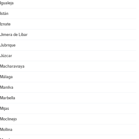
Igualeja
Istán
Iznate
Jimera de Líbar
Jubrique
Júzcar
Macharaviaya
Málaga
Manilva
Marbella
Mijas
Moclinejo
Mollina