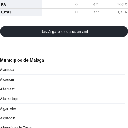
PA
0
474
2,02 %
UPyD
0
322
1,37 %
Descárgate los datos en xml
Municipios de Málaga
Alameda
Alcaucín
Alfarnate
Alfarnatejo
Algarrobo
Algatocín
Alhaurín de la Torre