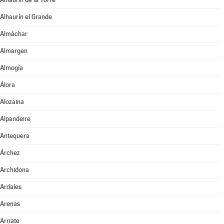
Alhaurín el Grande
Almáchar
Almargen
Almogía
Álora
Alozaina
Alpandeire
Antequera
Árchez
Archidona
Ardales
Arenas
Arriate