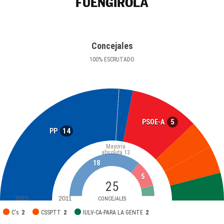
FUENGIROLA
Concejales
100
%
ESCRUTADO
5
PSOE-A
14
PP
Mayoría
absoluta
13
18
5
25
2015
2011
CONCEJALES
C's
2
CSSPTT
2
IULV-CA-PARA LA GENTE
2