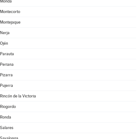
Monda
Montecorto
Montejaque
Nerja
Ojén
Parauta
Periana
Pizarra
Pujerra
Rincón de la Victoria
Riogordo
Ronda
Salares
Sayalonga