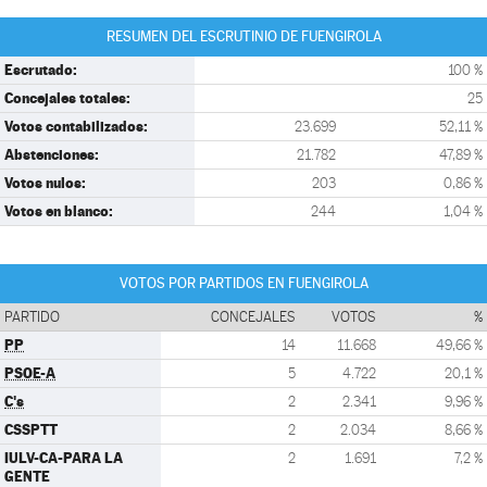
RESUMEN DEL ESCRUTINIO DE FUENGIROLA
Escrutado:
100 %
Concejales totales:
25
Votos contabilizados:
23.699
52,11 %
Abstenciones:
21.782
47,89 %
Votos nulos:
203
0,86 %
Votos en blanco:
244
1,04 %
VOTOS POR PARTIDOS EN FUENGIROLA
PARTIDO
CONCEJALES
VOTOS
%
PP
14
11.668
49,66 %
PSOE-A
5
4.722
20,1 %
C's
2
2.341
9,96 %
CSSPTT
2
2.034
8,66 %
IULV-CA-PARA LA
2
1.691
7,2 %
GENTE