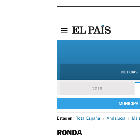
NOTICIAS
2019
MUNICIPA
Estás en:
Total España
»
Andalucía
»
Mál
RONDA