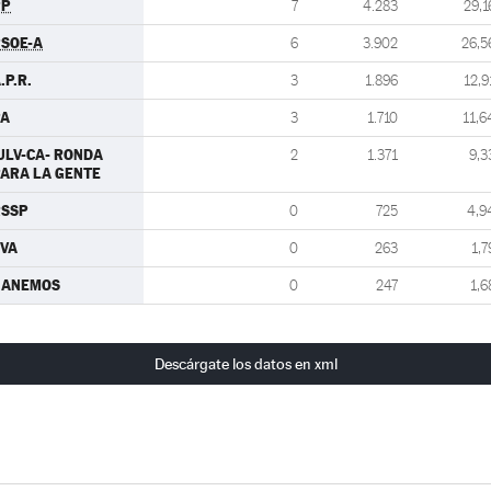
PP
7
4.283
29,1
SOE-A
6
3.902
26,5
.P.R.
3
1.896
12,9
PA
3
1.710
11,6
ULV-CA- RONDA
2
1.371
9,3
ARA LA GENTE
RSSP
0
725
4,9
VA
0
263
1,7
GANEMOS
0
247
1,6
Descárgate los datos en xml