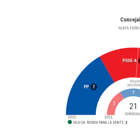
Conceja
96
,82
%
ESCRU
PSOE-A
Mayor
absolut
7
PP
7
7
21
CONCEJAL
2015
2011
IULV-CA- RONDA PARA LA GENTE
2