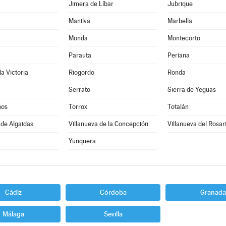
Jimera de Líbar
Jubrique
Manilva
Marbella
Monda
Montecorto
Parauta
Periana
la Victoria
Riogordo
Ronda
Serrato
Sierra de Yeguas
nos
Torrox
Totalán
 de Algaidas
Villanueva de la Concepción
Villanueva del Rosar
Yunquera
Cádiz
Córdoba
Granada
Málaga
Sevilla