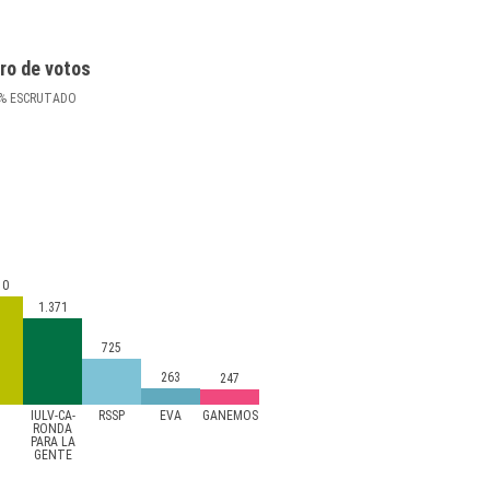
ro de votos
%
ESCRUTADO
10
1.371
725
263
247
A
IULV-CA-
RSSP
EVA
GANEMOS
RONDA
PARA LA
GENTE