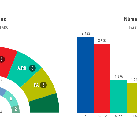
les
Núme
TADO
96
,82
4.283
3.902
6
3
A.P.R.
1.896
ía
1.7
a
11
3
PA
5
2
ES
PP
PSOE-A
A.P.R.
P