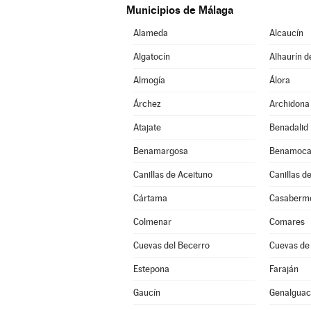
Municipios de Málaga
Alameda
Alcaucín
Algatocín
Alhaurín d
Almogía
Álora
Árchez
Archidona
Atajate
Benadalid
Benamargosa
Benamoca
Canillas de Aceituno
Canillas d
Cártama
Casaberm
Colmenar
Comares
Cuevas del Becerro
Cuevas de
Estepona
Faraján
Gaucín
Genalguaci