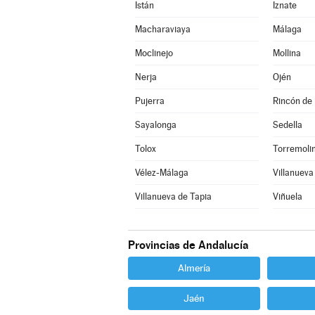
Istán
Iznate
Macharaviaya
Málaga
Moclinejo
Mollina
Nerja
Ojén
Pujerra
Rincón de 
Sayalonga
Sedella
Tolox
Torremoli
Vélez-Málaga
Villanueva
Villanueva de Tapia
Viñuela
Provincias de Andalucía
Almería
Jaén