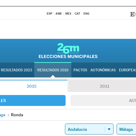
ESP
AME
MEX
CAT
ENG
RESULTADOS 2023
RESULTADOS 2019
PACTOS
AUTONÓMICAS
EUROPEA
2015
2011
LES
AU
aga
»
Ronda