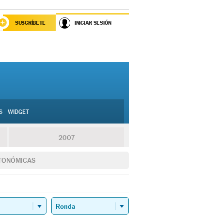
SUSCRÍBETE
INICIAR SESIÓN
S
WIDGET
2007
TONÓMICAS