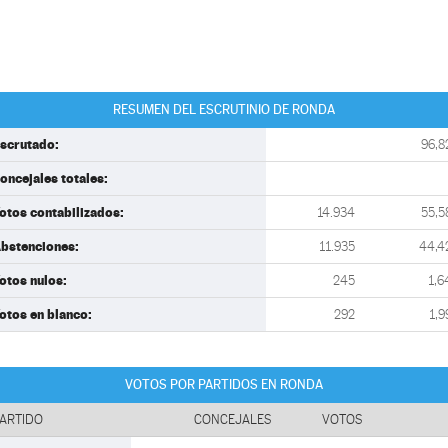
RESUMEN DEL ESCRUTINIO DE RONDA
scrutado:
96,8
oncejales totales:
otos contabilizados:
14.934
55,5
bstenciones:
11.935
44,4
otos nulos:
245
1,6
otos en blanco:
292
1,9
VOTOS POR PARTIDOS EN RONDA
ARTIDO
CONCEJALES
VOTOS