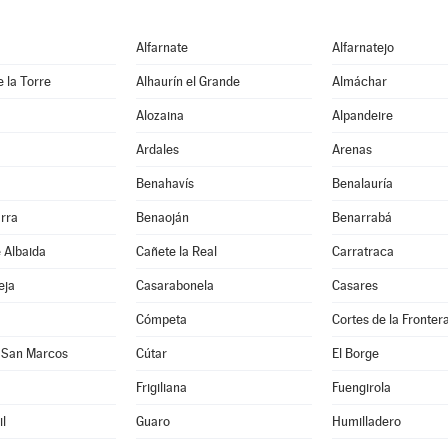
Alfarnate
Alfarnatejo
e la Torre
Alhaurín el Grande
Almáchar
Alozaina
Alpandeire
Ardales
Arenas
Benahavís
Benalauría
rra
Benaoján
Benarrabá
e Albaida
Cañete la Real
Carratraca
eja
Casarabonela
Casares
Cómpeta
Cortes de la Fronter
 San Marcos
Cútar
El Borge
Frigiliana
Fuengirola
l
Guaro
Humilladero