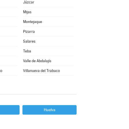
Júzcar
Mijas
Montejaque
Pizarra
Salares
Teba
Valle de Abdalajís
io
Villanueva del Trabuco
Huelva