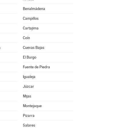
Benalmádena
Campillos
Cartajima
Coín
a
Cuevas Bajas
El Burgo
Fuente de Piedra
Igualeja
Júzcar
Mijas
Montejaque
Pizarra
Salares