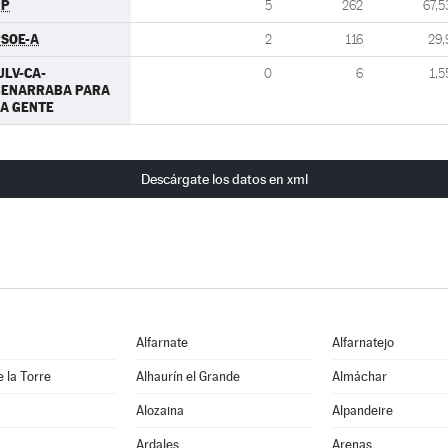
PP
5
262
67,5
SOE-A
2
116
29,
ULV-CA-
0
6
1,5
BENARRABA PARA
A GENTE
Descárgate los datos en xml
Alfarnate
Alfarnatejo
e la Torre
Alhaurín el Grande
Almáchar
Alozaina
Alpandeire
Ardales
Arenas