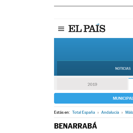
NOTICIAS
2019
MUNICIPA
Estás en:
Total España
»
Andalucía
»
Mál
BENARRABÁ