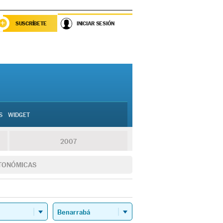
SUSCRÍBETE
INICIAR SESIÓN
S
WIDGET
2007
TONÓMICAS