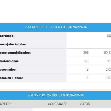
RESUMEN DEL ESCRUTINIO DE BENARRABÁ
scrutado:
10
oncejales totales:
otos contabilizados:
396
90,8
bstenciones:
40
9,1
otos nulos:
8
2,0
otos en blanco:
4
1,0
VOTOS POR PARTIDOS EN BENARRABÁ
ARTIDO
CONCEJALES
VOTOS