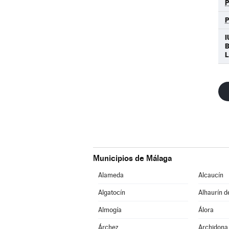
P
I
L
Municipios de Málaga
Alameda
Alcaucín
Algatocín
Alhaurín d
Almogía
Álora
Árchez
Archidona