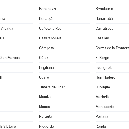
Benahavís
Benalauría
rra
Benaoján
Benarrabá
e Albaida
Cañete la Real
Carratraca
eja
Casarabonela
Casares
Cómpeta
Cortes de la Fronter
 San Marcos
Cútar
El Borge
Frigiliana
Fuengirola
l
Guaro
Humilladero
Jimera de Líbar
Jubrique
Manilva
Marbella
Monda
Montecorto
Parauta
Periana
la Victoria
Riogordo
Ronda