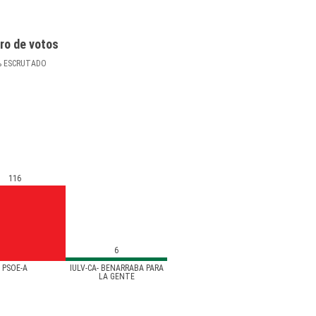
ro de votos
%
ESCRUTADO
116
6
PSOE-A
IULV-CA- BENARRABA PARA
LA GENTE