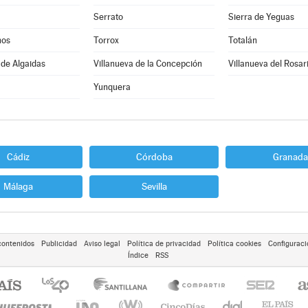
Serrato
Sierra de Yeguas
nos
Torrox
Totalán
 de Algaidas
Villanueva de la Concepción
Villanueva del Rosar
Yunquera
Cádiz
Córdoba
Granada
Málaga
Sevilla
contenidos
Publicidad
Aviso legal
Política de privacidad
Política cookies
Configuraci
Índice
RSS