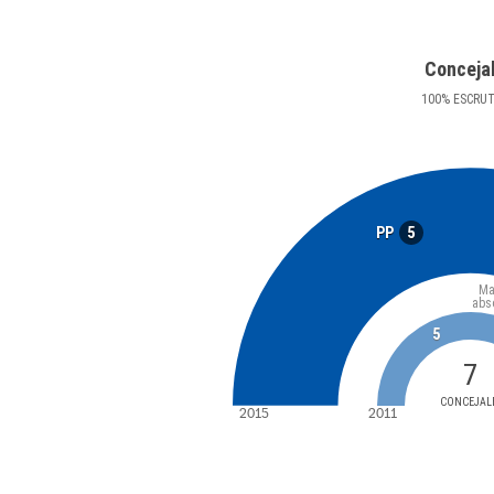
Conceja
100
%
ESCRU
5
PP
Ma
abs
5
7
CONCEJAL
2015
2011