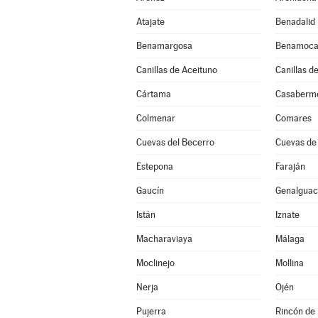
Atajate
Benadalid
Benamargosa
Benamoca
Canillas de Aceituno
Canillas d
Cártama
Casaberm
Colmenar
Comares
Cuevas del Becerro
Cuevas de
Estepona
Faraján
Gaucín
Genalguaci
Istán
Iznate
Macharaviaya
Málaga
Moclinejo
Mollina
Nerja
Ojén
Pujerra
Rincón de 