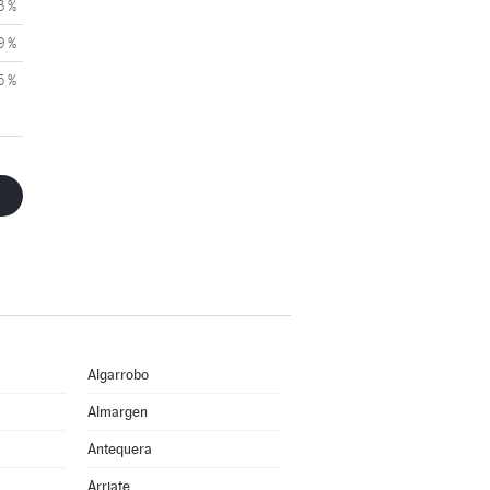
3 %
9 %
5 %
Algarrobo
Almargen
Antequera
Arriate