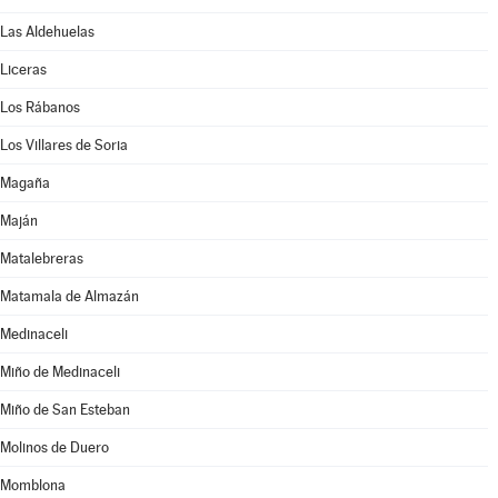
Las Aldehuelas
Liceras
Los Rábanos
Los Villares de Soria
Magaña
Maján
Matalebreras
Matamala de Almazán
Medinaceli
Miño de Medinaceli
Miño de San Esteban
Molinos de Duero
Momblona