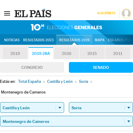
SUSCRÍBETE
10N | Eleccion
NOTICIAS
RESULTADOS 2023
RESULTADOS 2019
MAPA
ESCAÑOS POR 
2019
2019-28A
2016
2015
2011
CONGRESO
SENADO
Estás en:
Total España
»
Castilla y León
»
Soria
»
Montenegro de Cameros