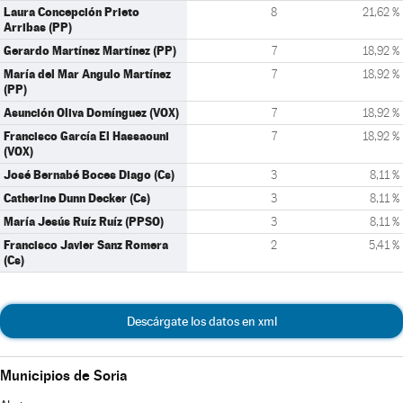
Laura Concepción Prieto
8
21,62 %
Arribas (PP)
Gerardo Martínez Martínez (PP)
7
18,92 %
María del Mar Angulo Martínez
7
18,92 %
(PP)
Asunción Oliva Domínguez (VOX)
7
18,92 %
Francisco García El Hassaouni
7
18,92 %
(VOX)
José Bernabé Boces Diago (Cs)
3
8,11 %
Catherine Dunn Decker (Cs)
3
8,11 %
María Jesús Ruíz Ruíz (PPSO)
3
8,11 %
Francisco Javier Sanz Romera
2
5,41 %
(Cs)
Descárgate los datos en xml
Municipios de Soria