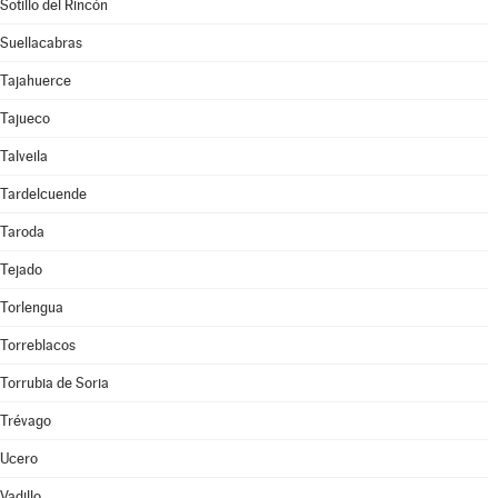
Sotillo del Rincón
Suellacabras
Tajahuerce
Tajueco
Talveila
Tardelcuende
Taroda
Tejado
Torlengua
Torreblacos
Torrubia de Soria
Trévago
Ucero
Vadillo