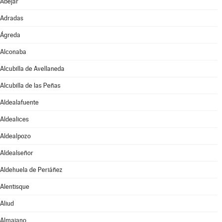
Abejar
Adradas
Ágreda
Alconaba
Alcubilla de Avellaneda
Alcubilla de las Peñas
Aldealafuente
Aldealices
Aldealpozo
Aldealseñor
Aldehuela de Periáñez
Alentisque
Aliud
Almajano