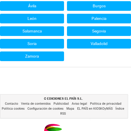
Ávila
Burgos
León
Palencia
Salamanca
Segovia
Soria
Valladolid
Zamora
EDICIONES EL PAÍS S.L.
©
Contacto
Venta de contenidos
Publicidad
Aviso legal
Política de privacidad
Política cookies
Configuración de cookies
Mapa
EL PAÍS en KIOSKOyMÁS
Índice
RSS