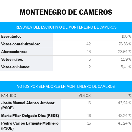
MONTENEGRO DE CAMEROS
RESUMEN DEL ESCRUTINIO DE MONTENEGRO DE CAMEROS
Escrutado:
100 %
Votos contabilizados:
42
76,36 %
Abstenciones:
13
23,64 %
Votos nulos:
5
11,9 %
Votos en blanco:
2
5,41 %
VOTOS POR SENADORES EN MONTENEGRO DE CAMEROS
PARTIDO
VOTOS
%
Jesús Manuel Alonso Jiménez
16
43,24 %
(PSOE)
María Pilar Delgado Díez (PSOE)
16
43,24 %
Pedro Carlos Lafuente Molinero
16
43,24 %
(PSOE)