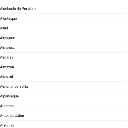
Aldehuela de Periáñez
Alentisque
Aliud
Almajano
Almaluez
Almarza
Almazán
Almazul
Almenar de Soria
Alpanseque
Arancón
Arcos de Jalón
Arenillas