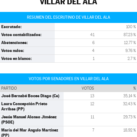
VILLAR DEL ALA
RESUMEN DEL ESCRUTINIO DE VILLAR DEL ALA
Escrutado:
100 %
Votos contabilizados:
41
87,23 %
Abstenciones:
6
12,77 %
Votos nulos:
4
9,76 %
Votos en blanco:
1
2,7 %
VOTOS POR SENADORES EN VILLAR DEL ALA
PARTIDO
VOTOS
%
José Bernabé Boces Diago (Cs)
13
35,14 %
Laura Concepción Prieto
12
32,43 %
Arribas (PP)
Jesús Manuel Alonso Jiménez
11
29,73 %
(PSOE)
María del Mar Angulo Martínez
7
18,92 %
(PP)