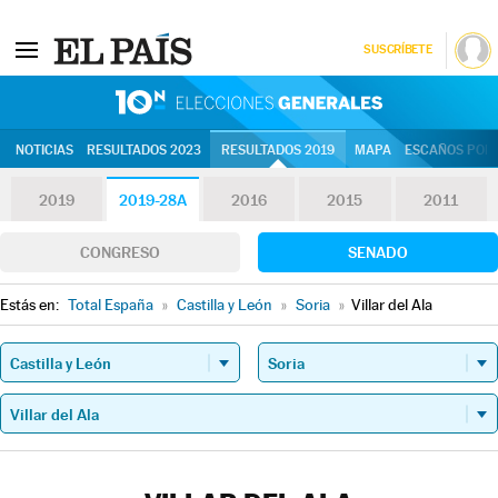
SUSCRÍBETE
10N | Eleccion
NOTICIAS
RESULTADOS 2023
RESULTADOS 2019
MAPA
ESCAÑOS POR 
2019
2019-28A
2016
2015
2011
CONGRESO
SENADO
Estás en:
Total España
»
Castilla y León
»
Soria
»
Villar del Ala