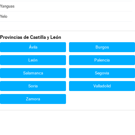
Yanguas
Yelo
Provincias de Castilla y León
Ávila
Burgos
León
Palencia
Salamanca
Segovia
Soria
Valladolid
Zamora