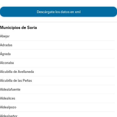
Descárgate los datos en xml
Municipios de Soria
Abejar
Adradas
Ágreda
Alconaba
Alcubilla de Avellaneda
Alcubilla de las Peñas
Aldealafuente
Aldealices
Aldealpozo
Aldealseñor