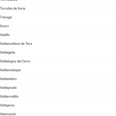
Torrubia de Soria
Trévago
Ucero
Vadillo
Valdeavellano de Tera
Valdegeña
Valdelagua del Cerro
Valdemaluque
Valdenebro
Valdeprado
Valderrodilla
Valtajeros
Velamazán