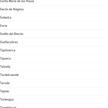
Santa María de las Hoyas
Serón de Nágima
Soliedra
Soria
Sotillo del Rincón
Suellacabras
Tajahuerce
Tajueco
Talveila
Tardelcuende
Taroda
Tejado
Torlengua
Torreblacos