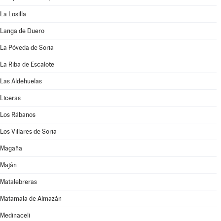
La Losilla
Langa de Duero
La Póveda de Soria
La Riba de Escalote
Las Aldehuelas
Liceras
Los Rábanos
Los Villares de Soria
Magaña
Maján
Matalebreras
Matamala de Almazán
Medinaceli