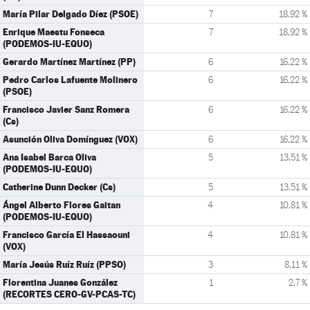
María Pilar Delgado Díez (PSOE)
7
18,92 %
Enrique Maestu Fonseca
7
18,92 %
(PODEMOS-IU-EQUO)
Gerardo Martínez Martínez (PP)
6
16,22 %
Pedro Carlos Lafuente Molinero
6
16,22 %
(PSOE)
Francisco Javier Sanz Romera
6
16,22 %
(Cs)
Asunción Oliva Domínguez (VOX)
6
16,22 %
Ana Isabel Barca Oliva
5
13,51 %
(PODEMOS-IU-EQUO)
Catherine Dunn Decker (Cs)
5
13,51 %
Ángel Alberto Flores Gaitan
4
10,81 %
(PODEMOS-IU-EQUO)
Francisco García El Hassaouni
4
10,81 %
(VOX)
María Jesús Ruíz Ruíz (PPSO)
3
8,11 %
Florentina Juanes González
1
2,7 %
(RECORTES CERO-GV-PCAS-TC)