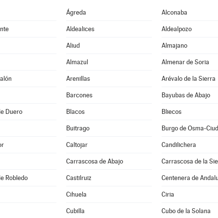
Ágreda
Alconaba
nte
Aldealices
Aldealpozo
Aliud
Almajano
Almazul
Almenar de Soria
alón
Arenillas
Arévalo de la Sierra
Barcones
Bayubas de Abajo
de Duero
Blacos
Bliecos
Buitrago
or
Caltojar
Candilichera
Carrascosa de Abajo
Carrascosa de la Sie
 de Robledo
Castilruiz
Centenera de Andal
Cihuela
Ciria
Cubilla
Cubo de la Solana