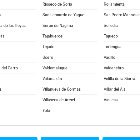
Rioseco de Soria
Rollamienta
s
San Leonardo de Yagüe
San Pedro Manrique
a de las Hoyas
Serón de Nágima
Soliedra
ras
Tajahuerce
Tajueco
Tejado
Torlengua
Ucero
Vadillo
 del Cerro
Valdemaluque
Valdenebro
Velamazán
Velilla de la Sierra
s
Villanueva de Gormaz
Villar del Ala
Villaseca de Arciel
Vinuesa
Yelo