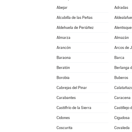
Abejar
Adradas
Alcubilla de las Peñas
Aldealafue
Aldehuela de Periáñez
Alentisque
Almarza
Almazán
Arancón
Arcos de J
Baraona
Barca
Beratón
Berlanga 
Borobia
Buberos
Cabrejas del Pinar
Calatañaz
Carabantes
Caracena
Castilfrío de la Sierra
Castillejo
Cidones
Cigudosa
Coscurita
Covaleda