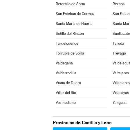
Retortillo de Soria
Reznos
San Esteban de Gormaz
San Felice
Santa María de Huerta
Santa Marí
Sotillo del Rincón
Suellacab
Tardelcuende
Taroda
Torrubia de Soria
Trévago
Valdegeña
Valdelagua
Valderrodilla
Valtajeros
Viana de Duero
Villaciervo
Villar del Río
Villasayas
Vozmediano
Yanguas
Provincias de Castilla y León