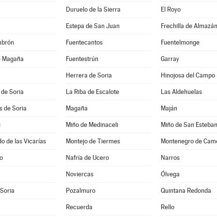
Duruelo de la Sierra
El Royo
Estepa de San Juan
Frechilla de Almazá
mbrón
Fuentecantos
Fuentelmonge
e Magaña
Fuentestrún
Garray
Herrera de Soria
Hinojosa del Campo
 de Soria
La Riba de Escalote
Las Aldehuelas
es de Soria
Magaña
Maján
i
Miño de Medinaceli
Miño de San Esteba
 de las Vicarías
Montejo de Tiermes
Montenegro de Cam
jo
Nafría de Ucero
Narros
Noviercas
Ólvega
 Soria
Pozalmuro
Quintana Redonda
Recuerda
Rello