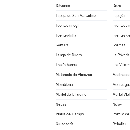
Dévanos
Deza
Espeja de San Marcelino
Espejón
Fuentearmegil
Fuenteca
Fuentepinilla
Fuentes d
Gómara
Gormaz
Langa de Duero
La Póveda
Los Rábanos
Los Villar
Matamala de Almazán
Medinacel
Momblona
Monteagudo
Muriel de la Fuente
Muriel Vie
Nepas
Nolay
Pinilla del Campo
Portillo de
Quiñonería
Rebollar