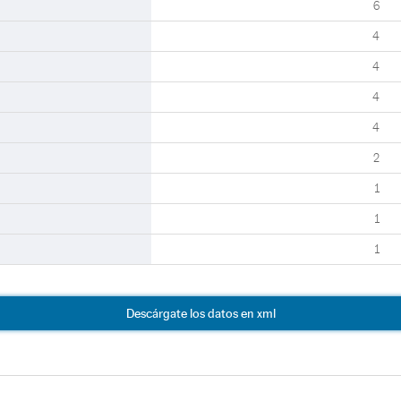
6
4
4
4
4
2
1
1
1
Descárgate los datos en xml