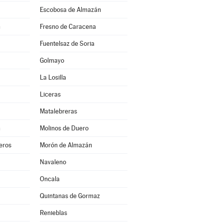
Escobosa de Almazán
n
Fresno de Caracena
Fuentelsaz de Soria
Golmayo
La Losilla
Liceras
Matalebreras
n
Molinos de Duero
eros
Morón de Almazán
Navaleno
Oncala
Quintanas de Gormaz
Renieblas