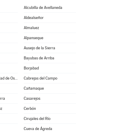
Alcubilla de Avellaneda
Aldealseñor
Almaluez
Alpanseque
Ausejo de la Sierra
Bayubas de Arriba
Borjabad
Burgo de Osma-Ciudad de Osma
Cabrejas del Campo
Cañamaque
rra
Casarejos
uz
Cerbón
Cirujales del Río
Cueva de Ágreda