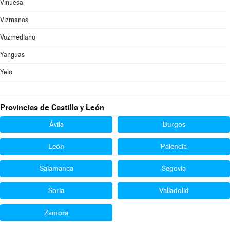
Vinuesa
Vizmanos
Vozmediano
Yanguas
Yelo
Provincias de Castilla y León
Ávila
Burgos
León
Palencia
Salamanca
Segovia
Soria
Valladolid
Zamora