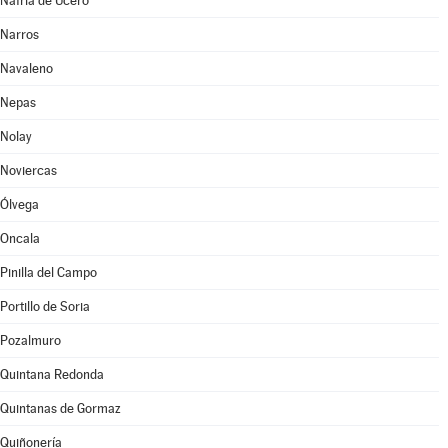
Nafría de Ucero
Narros
Navaleno
Nepas
Nolay
Noviercas
Ólvega
Oncala
Pinilla del Campo
Portillo de Soria
Pozalmuro
Quintana Redonda
Quintanas de Gormaz
Quiñonería