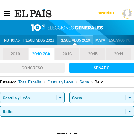
SUSCRÍBETE
10N | Eleccion
NOTICIAS
RESULTADOS 2023
RESULTADOS 2019
MAPA
ESCAÑOS POR 
2019
2019-28A
2016
2015
2011
CONGRESO
SENADO
Estás en:
Total España
»
Castilla y León
»
Soria
»
Rello