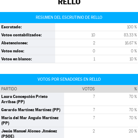
RELLO
RESUMEN DEL ESCRUTINIO DE RELLO
Escrutado:
100 %
Votos contabilizados:
10
83,33 %
Abstenciones:
2
16,67 %
Votos nulos:
0
0 %
Votos en blanco:
1
10 %
VOTOS POR SENADORES EN RELLO
PARTIDO
VOTOS
%
Laura Concepción Prieto
7
70 %
Arribas (PP)
Gerardo Martínez Martínez (PP)
7
70 %
María del Mar Angulo Martínez
7
70 %
(PP)
Jesús Manuel Alonso Jiménez
2
20 %
(PSOE)