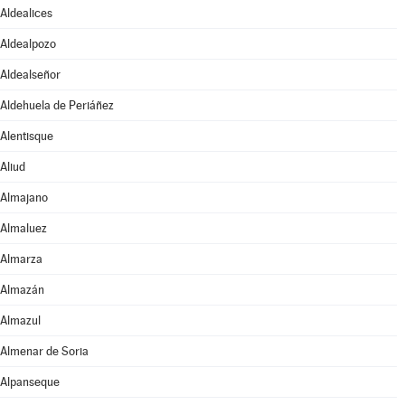
Aldealices
Aldealpozo
Aldealseñor
Aldehuela de Periáñez
Alentisque
Aliud
Almajano
Almaluez
Almarza
Almazán
Almazul
Almenar de Soria
Alpanseque