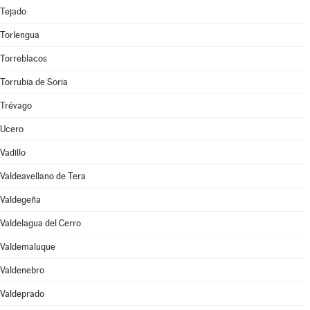
Tejado
Torlengua
Torreblacos
Torrubia de Soria
Trévago
Ucero
Vadillo
Valdeavellano de Tera
Valdegeña
Valdelagua del Cerro
Valdemaluque
Valdenebro
Valdeprado