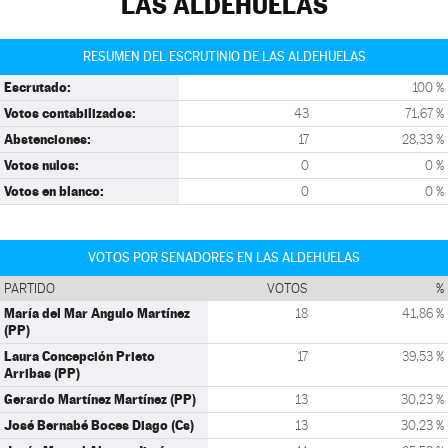
LAS ALDEHUELAS
RESUMEN DEL ESCRUTINIO DE LAS ALDEHUELAS
Escrutado:
100 %
Votos contabilizados:
43
71,67 %
Abstenciones:
17
28,33 %
Votos nulos:
0
0 %
Votos en blanco:
0
0 %
VOTOS POR SENADORES EN LAS ALDEHUELAS
PARTIDO
VOTOS
%
María del Mar Angulo Martínez
18
41,86 %
(PP)
Laura Concepción Prieto
17
39,53 %
Arribas (PP)
Gerardo Martínez Martínez (PP)
13
30,23 %
José Bernabé Boces Diago (Cs)
13
30,23 %