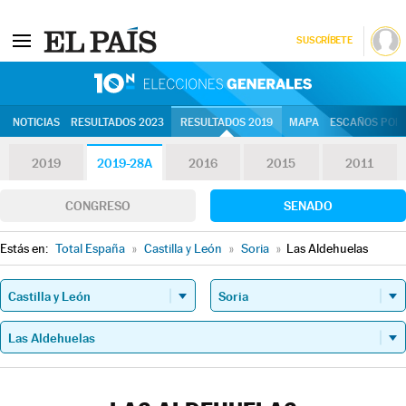
SUSCRÍBETE
10N | Eleccion
NOTICIAS
RESULTADOS 2023
RESULTADOS 2019
MAPA
ESCAÑOS POR 
2019
2019-28A
2016
2015
2011
CONGRESO
SENADO
Estás en:
Total España
»
Castilla y León
»
Soria
»
Las Aldehuelas