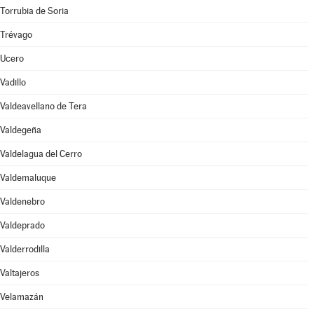
Torrubia de Soria
Trévago
Ucero
Vadillo
Valdeavellano de Tera
Valdegeña
Valdelagua del Cerro
Valdemaluque
Valdenebro
Valdeprado
Valderrodilla
Valtajeros
Velamazán