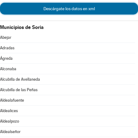
Descárgate los datos en xml
Municipios de Soria
Abejar
Adradas
Ágreda
Alconaba
Alcubilla de Avellaneda
Alcubilla de las Peñas
Aldealafuente
Aldealices
Aldealpozo
Aldealseñor