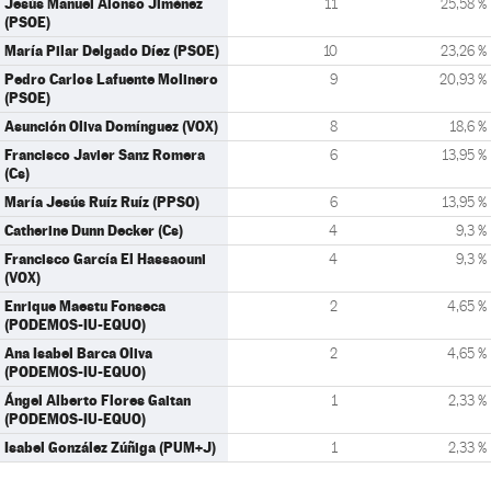
Jesús Manuel Alonso Jiménez
11
25,58 %
(PSOE)
María Pilar Delgado Díez (PSOE)
10
23,26 %
Pedro Carlos Lafuente Molinero
9
20,93 %
(PSOE)
Asunción Oliva Domínguez (VOX)
8
18,6 %
Francisco Javier Sanz Romera
6
13,95 %
(Cs)
María Jesús Ruíz Ruíz (PPSO)
6
13,95 %
Catherine Dunn Decker (Cs)
4
9,3 %
Francisco García El Hassaouni
4
9,3 %
(VOX)
Enrique Maestu Fonseca
2
4,65 %
(PODEMOS-IU-EQUO)
Ana Isabel Barca Oliva
2
4,65 %
(PODEMOS-IU-EQUO)
Ángel Alberto Flores Gaitan
1
2,33 %
(PODEMOS-IU-EQUO)
Isabel González Zúñiga (PUM+J)
1
2,33 %