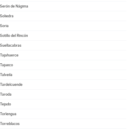
Serón de Nágima
Soliedra
Soria
Sotillo del Rincón
Suellacabras
Tajahuerce
Tajueco
Talveila
Tardelcuende
Taroda
Tejado
Torlengua
Torreblacos