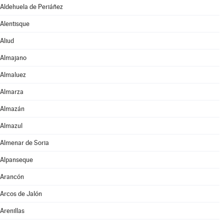
Aldehuela de Periáñez
Alentisque
Aliud
Almajano
Almaluez
Almarza
Almazán
Almazul
Almenar de Soria
Alpanseque
Arancón
Arcos de Jalón
Arenillas