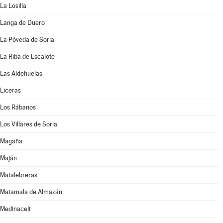
La Losilla
Langa de Duero
La Póveda de Soria
La Riba de Escalote
Las Aldehuelas
Liceras
Los Rábanos
Los Villares de Soria
Magaña
Maján
Matalebreras
Matamala de Almazán
Medinaceli