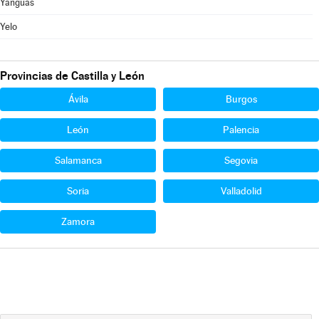
Yanguas
Yelo
Provincias de Castilla y León
Ávila
Burgos
León
Palencia
Salamanca
Segovia
Soria
Valladolid
Zamora