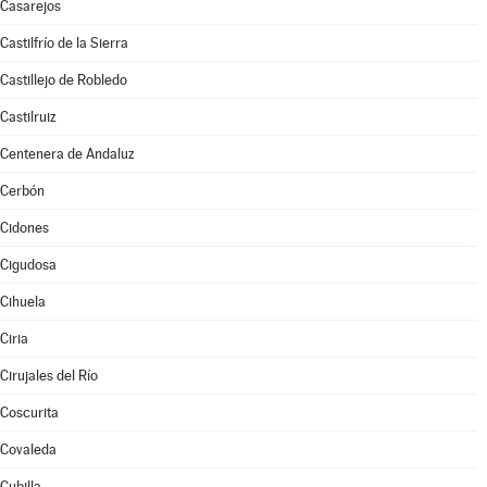
Casarejos
Castilfrío de la Sierra
Castillejo de Robledo
Castilruiz
Centenera de Andaluz
Cerbón
Cidones
Cigudosa
Cihuela
Ciria
Cirujales del Río
Coscurita
Covaleda
Cubilla