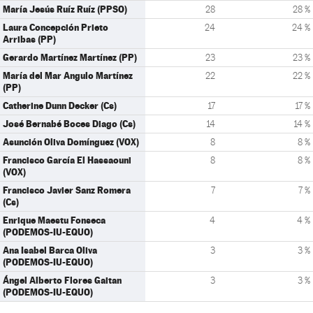
María Jesús Ruíz Ruíz (PPSO)
28
28 %
Laura Concepción Prieto
24
24 %
Arribas (PP)
Gerardo Martínez Martínez (PP)
23
23 %
María del Mar Angulo Martínez
22
22 %
(PP)
Catherine Dunn Decker (Cs)
17
17 %
José Bernabé Boces Diago (Cs)
14
14 %
Asunción Oliva Domínguez (VOX)
8
8 %
Francisco García El Hassaouni
8
8 %
(VOX)
Francisco Javier Sanz Romera
7
7 %
(Cs)
Enrique Maestu Fonseca
4
4 %
(PODEMOS-IU-EQUO)
Ana Isabel Barca Oliva
3
3 %
(PODEMOS-IU-EQUO)
Ángel Alberto Flores Gaitan
3
3 %
(PODEMOS-IU-EQUO)