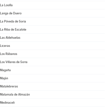
La Losilla
Langa de Duero
La Póveda de Soria
La Riba de Escalote
Las Aldehuelas
Liceras
Los Rábanos
Los Villares de Soria
Magaña
Maján
Matalebreras
Matamala de Almazán
Medinaceli