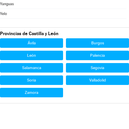
Yanguas
Yelo
Provincias de Castilla y León
Ávila
Burgos
León
Palencia
Salamanca
Segovia
Soria
Valladolid
Zamora