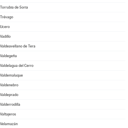
Torrubia de Soria
Trévago
Ucero
Vadillo
Valdeavellano de Tera
Valdegeña
Valdelagua del Cerro
Valdemaluque
Valdenebro
Valdeprado
Valderrodilla
Valtajeros
Velamazán