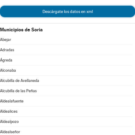
Descárgate los datos en xml
Municipios de Soria
Abejar
Adradas
Ágreda
Alconaba
Alcubilla de Avellaneda
Alcubilla de las Peñas
Aldealafuente
Aldealices
Aldealpozo
Aldealseñor