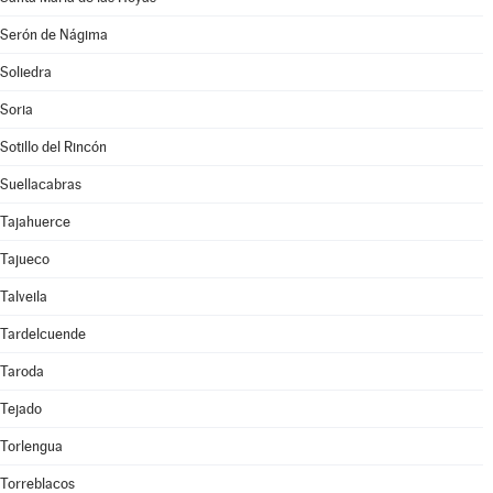
Serón de Nágima
Soliedra
Soria
Sotillo del Rincón
Suellacabras
Tajahuerce
Tajueco
Talveila
Tardelcuende
Taroda
Tejado
Torlengua
Torreblacos