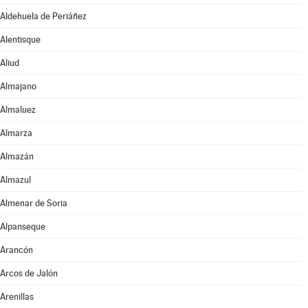
Aldehuela de Periáñez
Alentisque
Aliud
Almajano
Almaluez
Almarza
Almazán
Almazul
Almenar de Soria
Alpanseque
Arancón
Arcos de Jalón
Arenillas