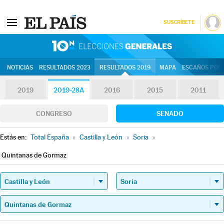
SUSCRÍBETE
10N | Eleccion
NOTICIAS
RESULTADOS 2023
RESULTADOS 2019
MAPA
ESCAÑOS POR 
2019
2019-28A
2016
2015
2011
CONGRESO
SENADO
Estás en:
Total España
»
Castilla y León
»
Soria
»
Quintanas de Gormaz