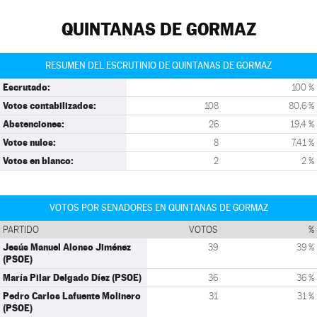
QUINTANAS DE GORMAZ
RESUMEN DEL ESCRUTINIO DE QUINTANAS DE GORMAZ
Escrutado:
100 %
Votos contabilizados:
108
80,6 %
Abstenciones:
26
19,4 %
Votos nulos:
8
7,41 %
Votos en blanco:
2
2 %
VOTOS POR SENADORES EN QUINTANAS DE GORMAZ
PARTIDO
VOTOS
%
Jesús Manuel Alonso Jiménez
39
39 %
(PSOE)
María Pilar Delgado Díez (PSOE)
36
36 %
Pedro Carlos Lafuente Molinero
31
31 %
(PSOE)