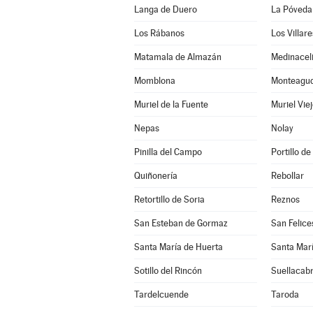
Langa de Duero
La Póveda
Los Rábanos
Los Villar
Matamala de Almazán
Medinacel
Momblona
Monteagudo
Muriel de la Fuente
Muriel Vie
Nepas
Nolay
Pinilla del Campo
Portillo de
Quiñonería
Rebollar
Retortillo de Soria
Reznos
San Esteban de Gormaz
San Felice
Santa María de Huerta
Santa Marí
Sotillo del Rincón
Suellacab
Tardelcuende
Taroda