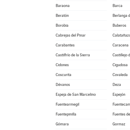
Baraona
Barca
Beratón
Berlanga 
Borobia
Buberos
Cabrejas del Pinar
Calatañaz
Carabantes
Caracena
Castilfrío de la Sierra
Castillejo
Cidones
Cigudosa
Coscurita
Covaleda
Dévanos
Deza
Espeja de San Marcelino
Espejón
Fuentearmegil
Fuenteca
Fuentepinilla
Fuentes d
Gómara
Gormaz