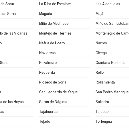
 de Soria
La Riba de Escalote
Las Aldehuelas
es de Soria
Magaña
Maján
i
Miño de Medinaceli
Miño de San Esteba
 de las Vicarías
Montejo de Tiermes
Montenegro de Cam
jo
Nafría de Ucero
Narros
Noviercas
Ólvega
 Soria
Pozalmuro
Quintana Redonda
Recuerda
Rello
Rioseco de Soria
Rollamienta
s
San Leonardo de Yagüe
San Pedro Manrique
a de las Hoyas
Serón de Nágima
Soliedra
ras
Tajahuerce
Tajueco
Tejado
Torlengua