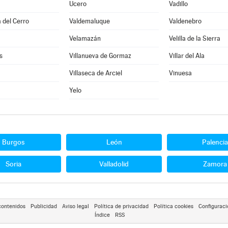
Ucero
Vadillo
 del Cerro
Valdemaluque
Valdenebro
Velamazán
Velilla de la Sierra
s
Villanueva de Gormaz
Villar del Ala
Villaseca de Arciel
Vinuesa
Yelo
Burgos
León
Palencia
Soria
Valladolid
Zamora
contenidos
Publicidad
Aviso legal
Política de privacidad
Política cookies
Configuraci
Índice
RSS