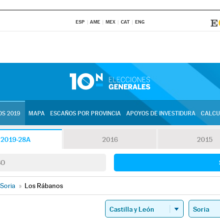
ESP
AME
MEX
CAT
ENG
S 2019
MAPA
ESCAÑOS POR PROVINCIA
APOYOS DE INVESTIDURA
CALCU
2019-28A
2016
2015
SO
Soria
»
Los Rábanos