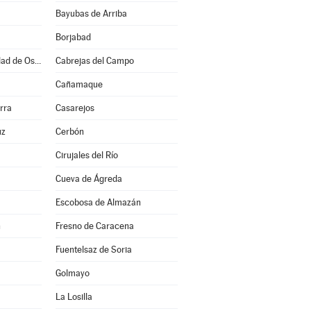
Bayubas de Arriba
Borjabad
Burgo de Osma-Ciudad de Osma
Cabrejas del Campo
Cañamaque
rra
Casarejos
uz
Cerbón
Cirujales del Río
Cueva de Ágreda
Escobosa de Almazán
n
Fresno de Caracena
Fuentelsaz de Soria
Golmayo
La Losilla