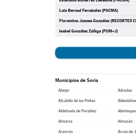
Estefanía Gutiérrez Ledesma (PACMA)
Luis Bernad Fernández (PACMA)
Florentina Juanes González (RECORTES 
Isabel González Zúñiga (PUM+J)
Municipios de Soria
Abejar
Adradas
Alcubilla de las Peñas
Aldealafue
Aldehuela de Periáñez
Alentisque
Almarza
Almazán
Arancón
Arcos de J