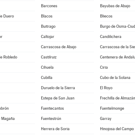
Barcones
Bayubas de Abajo
de Duero
Blacos
Bliecos
Buitrago
or
Caltojar
Candilichera
Carrascosa de Abajo
Carrascosa de la Sie
 de Robledo
Castilruiz
Centenera de Andal
Cihuela
Ciria
Cubilla
Cubo de la Solana
Duruelo de la Sierra
El Royo
Estepa de San Juan
Frechilla de Almazá
mbrón
Fuentecantos
Fuentelmonge
e Magaña
Fuentestrún
Garray
Herrera de Soria
Hinojosa del Campo