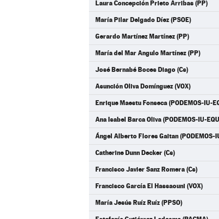
Laura Concepción Prieto Arribas (PP)
María Pilar Delgado Díez (PSOE)
Gerardo Martínez Martínez (PP)
María del Mar Angulo Martínez (PP)
José Bernabé Boces Diago (Cs)
Asunción Oliva Domínguez (VOX)
Enrique Maestu Fonseca (PODEMOS-IU-E
Ana Isabel Barca Oliva (PODEMOS-IU-EQ
Ángel Alberto Flores Gaitan (PODEMOS-
Catherine Dunn Decker (Cs)
Francisco Javier Sanz Romera (Cs)
Francisco García El Hassaouni (VOX)
María Jesús Ruíz Ruíz (PPSO)