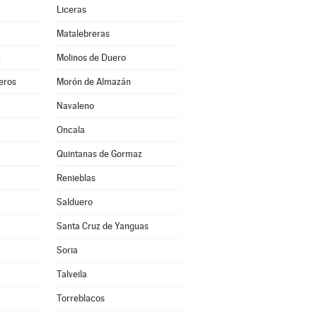
Liceras
Matalebreras
n
Molinos de Duero
eros
Morón de Almazán
Navaleno
Oncala
Quintanas de Gormaz
Renieblas
Salduero
Santa Cruz de Yanguas
Soria
Talveila
Torreblacos