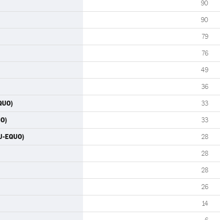
90
90
79
76
49
36
QUO)
33
UO)
33
IU-EQUO)
28
28
28
26
14