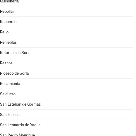
Quiñonería
Rebollar
Recuerda
Rello
Renieblas
Retortillo de Soria
Reznos
Rioseco de Soria
Rollamienta
Salduero
San Esteban de Gormaz
San Felices
San Leonardo de Yagüe
San Pedro Manrique