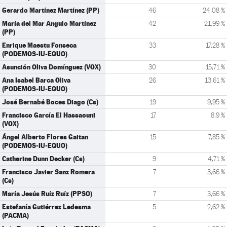
Gerardo Martínez Martínez (PP)
46
24,08 %
María del Mar Angulo Martínez
42
21,99 %
(PP)
Enrique Maestu Fonseca
33
17,28 %
(PODEMOS-IU-EQUO)
Asunción Oliva Domínguez (VOX)
30
15,71 %
Ana Isabel Barca Oliva
26
13,61 %
(PODEMOS-IU-EQUO)
José Bernabé Boces Diago (Cs)
19
9,95 %
Francisco García El Hassaouni
17
8,9 %
(VOX)
Ángel Alberto Flores Gaitan
15
7,85 %
(PODEMOS-IU-EQUO)
Catherine Dunn Decker (Cs)
9
4,71 %
Francisco Javier Sanz Romera
7
3,66 %
(Cs)
María Jesús Ruíz Ruíz (PPSO)
7
3,66 %
Estefanía Gutiérrez Ledesma
5
2,62 %
(PACMA)