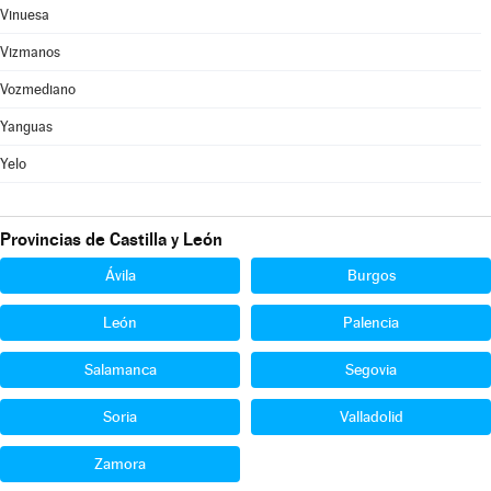
Vinuesa
Vizmanos
Vozmediano
Yanguas
Yelo
Provincias de Castilla y León
Ávila
Burgos
León
Palencia
Salamanca
Segovia
Soria
Valladolid
Zamora