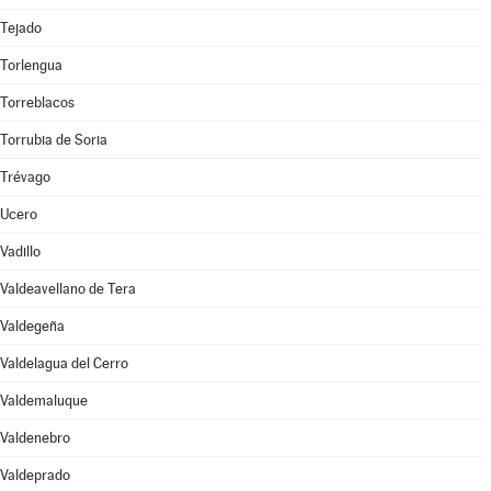
Tejado
Torlengua
Torreblacos
Torrubia de Soria
Trévago
Ucero
Vadillo
Valdeavellano de Tera
Valdegeña
Valdelagua del Cerro
Valdemaluque
Valdenebro
Valdeprado