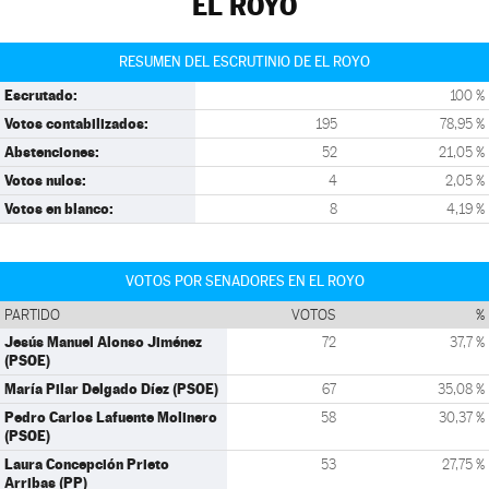
EL ROYO
RESUMEN DEL ESCRUTINIO DE EL ROYO
Escrutado:
100 %
Votos contabilizados:
195
78,95 %
Abstenciones:
52
21,05 %
Votos nulos:
4
2,05 %
Votos en blanco:
8
4,19 %
VOTOS POR SENADORES EN EL ROYO
PARTIDO
VOTOS
%
Jesús Manuel Alonso Jiménez
72
37,7 %
(PSOE)
María Pilar Delgado Díez (PSOE)
67
35,08 %
Pedro Carlos Lafuente Molinero
58
30,37 %
(PSOE)
Laura Concepción Prieto
53
27,75 %
Arribas (PP)