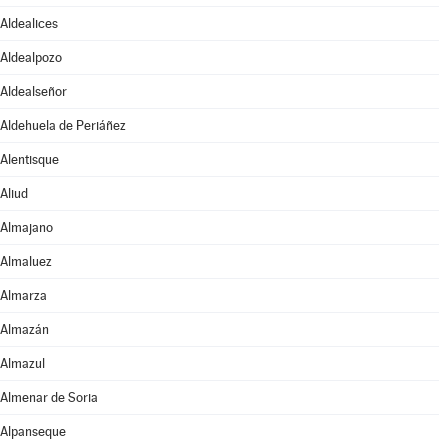
Aldealices
Aldealpozo
Aldealseñor
Aldehuela de Periáñez
Alentisque
Aliud
Almajano
Almaluez
Almarza
Almazán
Almazul
Almenar de Soria
Alpanseque