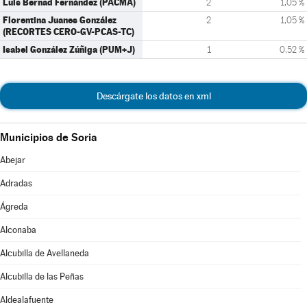
Luis Bernad Fernández (PACMA)
2
1,05 %
Florentina Juanes González
2
1,05 %
(RECORTES CERO-GV-PCAS-TC)
Isabel González Zúñiga (PUM+J)
1
0,52 %
Descárgate los datos en xml
Municipios de Soria
Abejar
Adradas
Ágreda
Alconaba
Alcubilla de Avellaneda
Alcubilla de las Peñas
Aldealafuente