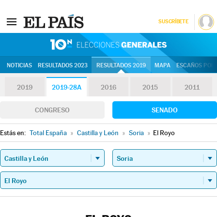
SUSCRÍBETE
10N | Eleccion
NOTICIAS
RESULTADOS 2023
RESULTADOS 2019
MAPA
ESCAÑOS POR 
2019
2019-28A
2016
2015
2011
CONGRESO
SENADO
Estás en:
Total España
»
Castilla y León
»
Soria
»
El Royo