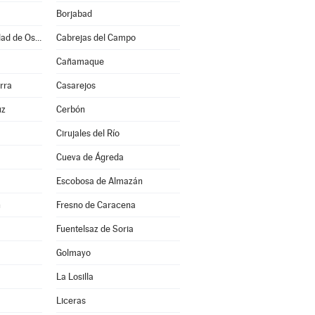
Borjabad
Burgo de Osma-Ciudad de Osma
Cabrejas del Campo
Cañamaque
rra
Casarejos
uz
Cerbón
Cirujales del Río
Cueva de Ágreda
Escobosa de Almazán
n
Fresno de Caracena
Fuentelsaz de Soria
Golmayo
La Losilla
Liceras