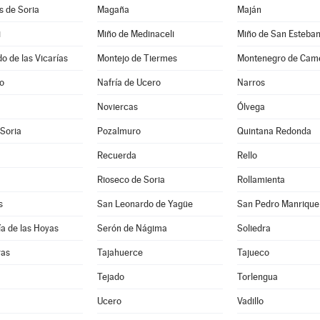
es de Soria
Magaña
Maján
i
Miño de Medinaceli
Miño de San Esteba
 de las Vicarías
Montejo de Tiermes
Montenegro de Cam
jo
Nafría de Ucero
Narros
Noviercas
Ólvega
 Soria
Pozalmuro
Quintana Redonda
Recuerda
Rello
Rioseco de Soria
Rollamienta
s
San Leonardo de Yagüe
San Pedro Manrique
a de las Hoyas
Serón de Nágima
Soliedra
ras
Tajahuerce
Tajueco
Tejado
Torlengua
Ucero
Vadillo