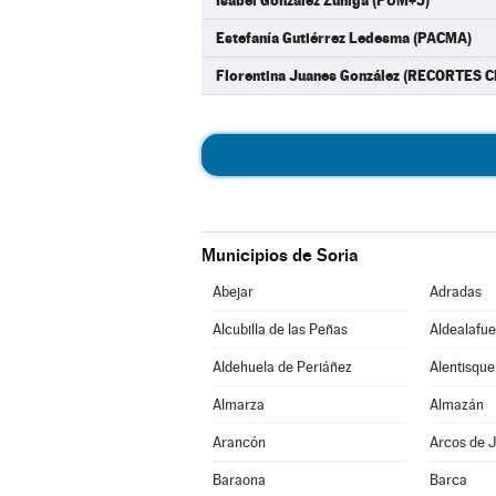
Isabel González Zúñiga (PUM+J)
Estefanía Gutiérrez Ledesma (PACMA)
Florentina Juanes González (RECORTES 
Municipios de Soria
Abejar
Adradas
Alcubilla de las Peñas
Aldealafue
Aldehuela de Periáñez
Alentisque
Almarza
Almazán
Arancón
Arcos de J
Baraona
Barca