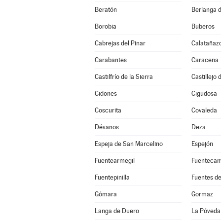
Beratón
Berlanga 
Borobia
Buberos
Cabrejas del Pinar
Calatañaz
Carabantes
Caracena
Castilfrío de la Sierra
Castillejo
Cidones
Cigudosa
Coscurita
Covaleda
Dévanos
Deza
Espeja de San Marcelino
Espejón
Fuentearmegil
Fuenteca
Fuentepinilla
Fuentes d
Gómara
Gormaz
Langa de Duero
La Póveda