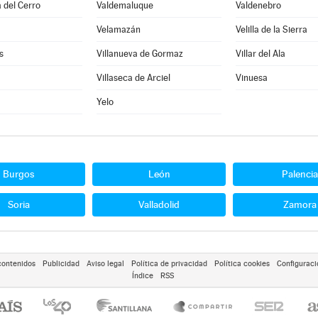
 del Cerro
Valdemaluque
Valdenebro
Velamazán
Velilla de la Sierra
s
Villanueva de Gormaz
Villar del Ala
Villaseca de Arciel
Vinuesa
Yelo
Burgos
León
Palencia
Soria
Valladolid
Zamora
contenidos
Publicidad
Aviso legal
Política de privacidad
Política cookies
Configuraci
Índice
RSS