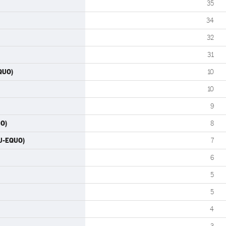
35
34
32
31
QUO)
10
10
9
UO)
8
IU-EQUO)
7
6
5
5
4