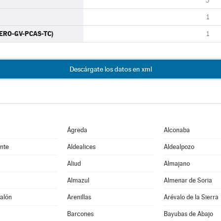
3
1
CERO-GV-PCAS-TC)
1
Descárgate los datos en xml
Ágreda
Alconaba
nte
Aldealices
Aldealpozo
Aliud
Almajano
Almazul
Almenar de Soria
alón
Arenillas
Arévalo de la Sierra
Barcones
Bayubas de Abajo