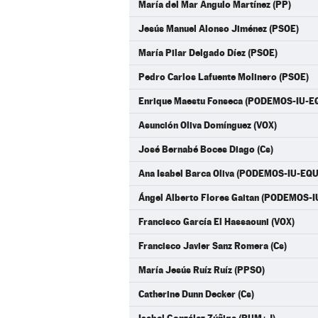
María del Mar Angulo Martínez (PP)
Jesús Manuel Alonso Jiménez (PSOE)
María Pilar Delgado Díez (PSOE)
Pedro Carlos Lafuente Molinero (PSOE)
Enrique Maestu Fonseca (PODEMOS-IU-E
Asunción Oliva Domínguez (VOX)
José Bernabé Boces Diago (Cs)
Ana Isabel Barca Oliva (PODEMOS-IU-EQ
Ángel Alberto Flores Gaitan (PODEMOS-
Francisco García El Hassaouni (VOX)
Francisco Javier Sanz Romera (Cs)
María Jesús Ruíz Ruíz (PPSO)
Catherine Dunn Decker (Cs)