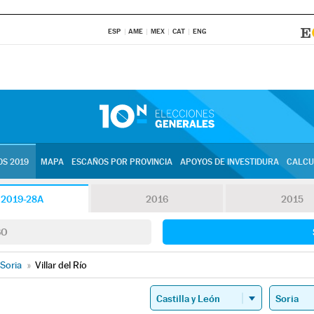
ESP
AME
MEX
CAT
ENG
S 2019
MAPA
ESCAÑOS POR PROVINCIA
APOYOS DE INVESTIDURA
CALCU
2019-28A
2016
2015
SO
Soria
»
Villar del Río