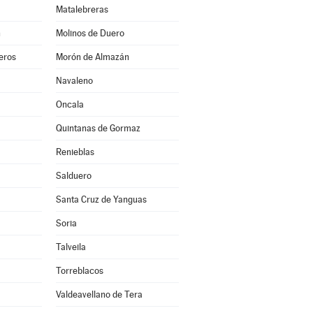
Matalebreras
n
Molinos de Duero
eros
Morón de Almazán
Navaleno
Oncala
Quintanas de Gormaz
Renieblas
Salduero
Santa Cruz de Yanguas
Soria
Talveila
Torreblacos
Valdeavellano de Tera