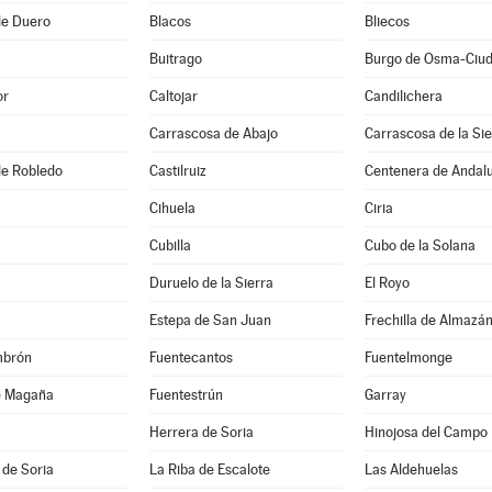
de Duero
Blacos
Bliecos
Buitrago
or
Caltojar
Candilichera
Carrascosa de Abajo
Carrascosa de la Sie
 de Robledo
Castilruiz
Centenera de Andal
Cihuela
Ciria
Cubilla
Cubo de la Solana
Duruelo de la Sierra
El Royo
Estepa de San Juan
Frechilla de Almazá
mbrón
Fuentecantos
Fuentelmonge
e Magaña
Fuentestrún
Garray
Herrera de Soria
Hinojosa del Campo
 de Soria
La Riba de Escalote
Las Aldehuelas