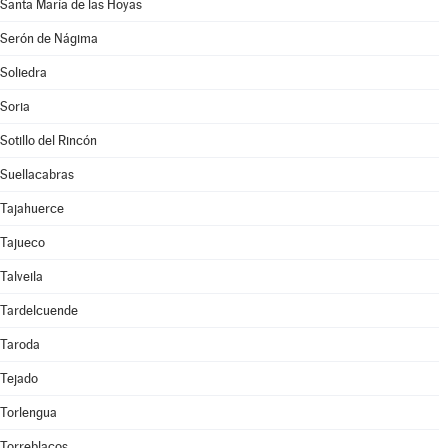
Santa María de las Hoyas
Serón de Nágima
Soliedra
Soria
Sotillo del Rincón
Suellacabras
Tajahuerce
Tajueco
Talveila
Tardelcuende
Taroda
Tejado
Torlengua
Torreblacos