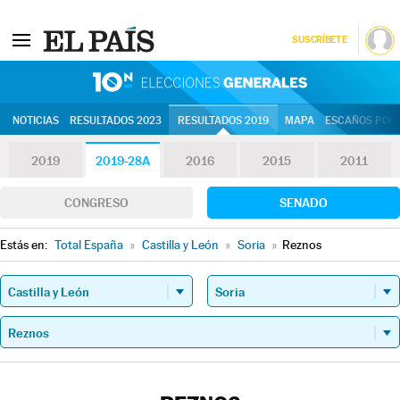
SUSCRÍBETE
10N | Eleccion
NOTICIAS
RESULTADOS 2023
RESULTADOS 2019
MAPA
ESCAÑOS POR 
2019
2019-28A
2016
2015
2011
CONGRESO
SENADO
Estás en:
Total España
»
Castilla y León
»
Soria
»
Reznos