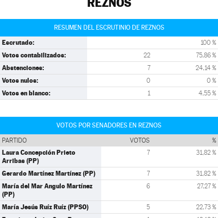
REZNOS
RESUMEN DEL ESCRUTINIO DE REZNOS
Escrutado:
100 %
Votos contabilizados:
22
75,86 %
Abstenciones:
7
24,14 %
Votos nulos:
0
0 %
Votos en blanco:
1
4,55 %
VOTOS POR SENADORES EN REZNOS
PARTIDO
VOTOS
%
Laura Concepción Prieto
7
31,82 %
Arribas (PP)
Gerardo Martínez Martínez (PP)
7
31,82 %
María del Mar Angulo Martínez
6
27,27 %
(PP)
María Jesús Ruíz Ruíz (PPSO)
5
22,73 %