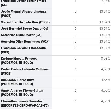
Francisco Javier Sanz Romera
4
18,18 %
(Cs)
Jesús Manuel Alonso Jiménez
3
13,64 %
(PSOE)
María Pilar Delgado Díez (PSOE)
3
13,64 %
José Bernabé Boces Diago (Cs)
3
13,64 %
Catherine Dunn Decker (Cs)
3
13,64 %
Asunción Oliva Domínguez (VOX)
3
13,64 %
Francisco García El Hassaouni
3
13,64 %
(VOX)
Enrique Maestu Fonseca
2
9,09 %
(PODEMOS-IU-EQUO)
Pedro Carlos Lafuente Molinero
1
4,55 %
(PSOE)
Ana Isabel Barca Oliva
1
4,55 %
(PODEMOS-IU-EQUO)
Ángel Alberto Flores Gaitan
1
4,55 %
(PODEMOS-IU-EQUO)
Florentina Juanes González
1
4,55 %
(RECORTES CERO-GV-PCAS-TC)