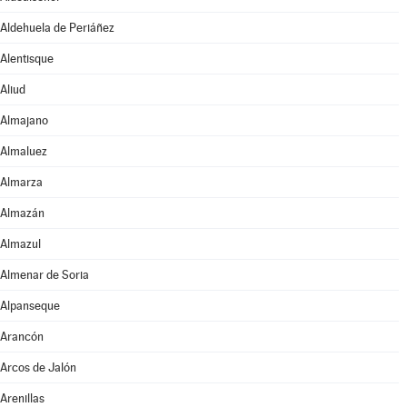
Aldehuela de Periáñez
Alentisque
Aliud
Almajano
Almaluez
Almarza
Almazán
Almazul
Almenar de Soria
Alpanseque
Arancón
Arcos de Jalón
Arenillas