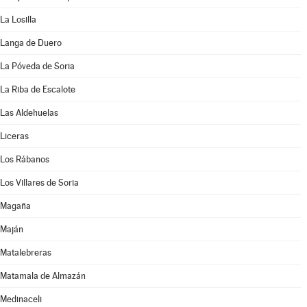
La Losilla
Langa de Duero
La Póveda de Soria
La Riba de Escalote
Las Aldehuelas
Liceras
Los Rábanos
Los Villares de Soria
Magaña
Maján
Matalebreras
Matamala de Almazán
Medinaceli