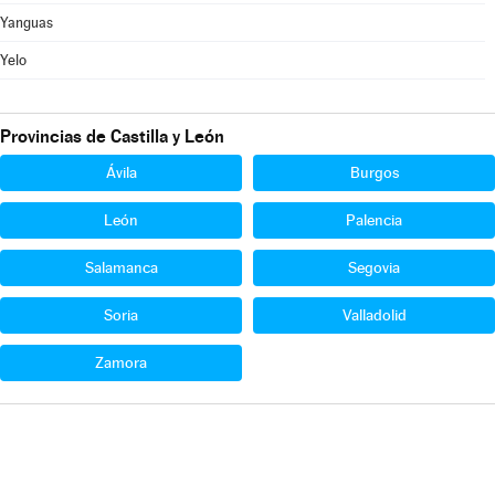
Yanguas
Yelo
Provincias de Castilla y León
Ávila
Burgos
León
Palencia
Salamanca
Segovia
Soria
Valladolid
Zamora