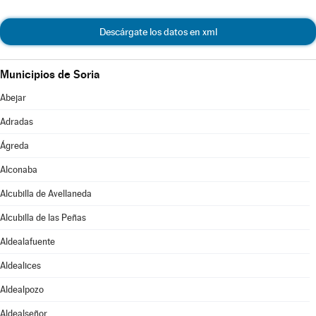
Descárgate los datos en xml
Municipios de Soria
Abejar
Adradas
Ágreda
Alconaba
Alcubilla de Avellaneda
Alcubilla de las Peñas
Aldealafuente
Aldealices
Aldealpozo
Aldealseñor