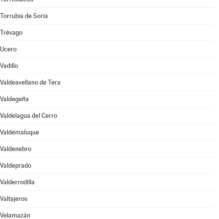
Torrubia de Soria
Trévago
Ucero
Vadillo
Valdeavellano de Tera
Valdegeña
Valdelagua del Cerro
Valdemaluque
Valdenebro
Valdeprado
Valderrodilla
Valtajeros
Velamazán