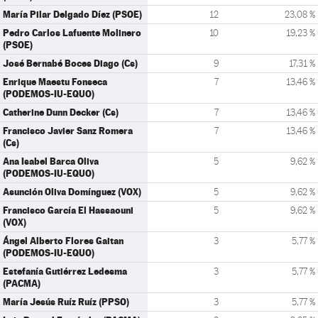
María Pilar Delgado Díez (PSOE)
12
23,08 %
Pedro Carlos Lafuente Molinero
10
19,23 %
(PSOE)
José Bernabé Boces Diago (Cs)
9
17,31 %
Enrique Maestu Fonseca
7
13,46 %
(PODEMOS-IU-EQUO)
Catherine Dunn Decker (Cs)
7
13,46 %
Francisco Javier Sanz Romera
7
13,46 %
(Cs)
Ana Isabel Barca Oliva
5
9,62 %
(PODEMOS-IU-EQUO)
Asunción Oliva Domínguez (VOX)
5
9,62 %
Francisco García El Hassaouni
5
9,62 %
(VOX)
Ángel Alberto Flores Gaitan
3
5,77 %
(PODEMOS-IU-EQUO)
Estefanía Gutiérrez Ledesma
3
5,77 %
(PACMA)
María Jesús Ruíz Ruíz (PPSO)
3
5,77 %