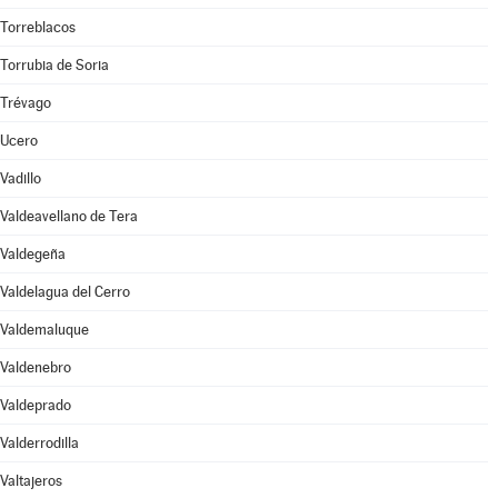
Torreblacos
Torrubia de Soria
Trévago
Ucero
Vadillo
Valdeavellano de Tera
Valdegeña
Valdelagua del Cerro
Valdemaluque
Valdenebro
Valdeprado
Valderrodilla
Valtajeros