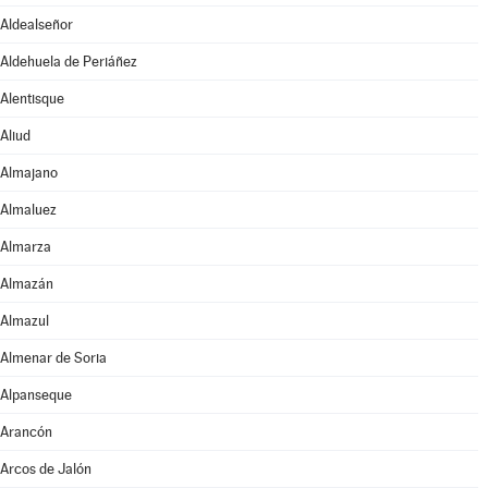
Aldealseñor
Aldehuela de Periáñez
Alentisque
Aliud
Almajano
Almaluez
Almarza
Almazán
Almazul
Almenar de Soria
Alpanseque
Arancón
Arcos de Jalón