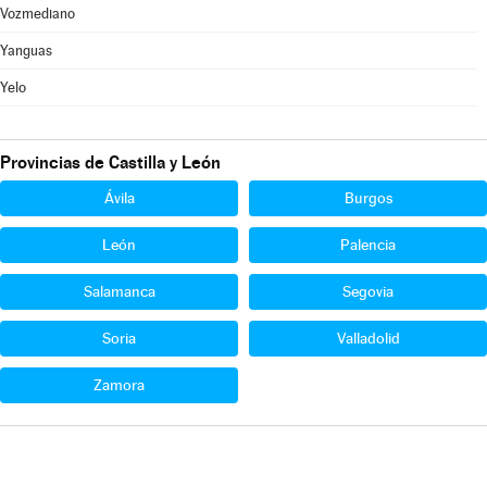
Vozmediano
Yanguas
Yelo
Provincias de Castilla y León
Ávila
Burgos
León
Palencia
Salamanca
Segovia
Soria
Valladolid
Zamora