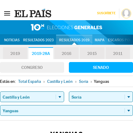
SUSCRÍBETE
10N | Eleccion
NOTICIAS
RESULTADOS 2023
RESULTADOS 2019
MAPA
ESCAÑOS POR 
2019
2019-28A
2016
2015
2011
CONGRESO
SENADO
Estás en:
Total España
»
Castilla y León
»
Soria
»
Yanguas