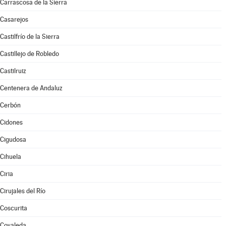
Carrascosa de la Sierra
Casarejos
Castilfrío de la Sierra
Castillejo de Robledo
Castilruiz
Centenera de Andaluz
Cerbón
Cidones
Cigudosa
Cihuela
Ciria
Cirujales del Río
Coscurita
Covaleda