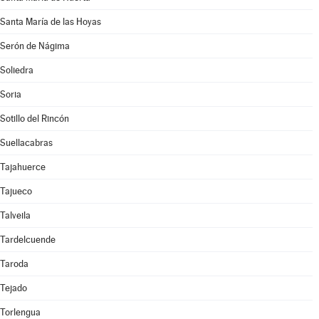
Santa María de las Hoyas
Serón de Nágima
Soliedra
Soria
Sotillo del Rincón
Suellacabras
Tajahuerce
Tajueco
Talveila
Tardelcuende
Taroda
Tejado
Torlengua