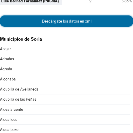
Luis Bernad Fernández (PACMA)
2
3,85 %
Descárgate los datos en xml
Municipios de Soria
Abejar
Adradas
Ágreda
Alconaba
Alcubilla de Avellaneda
Alcubilla de las Peñas
Aldealafuente
Aldealices
Aldealpozo