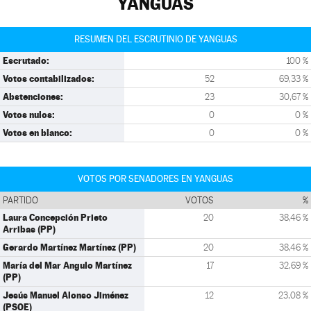
YANGUAS
RESUMEN DEL ESCRUTINIO DE YANGUAS
Escrutado:
100 %
Votos contabilizados:
52
69,33 %
Abstenciones:
23
30,67 %
Votos nulos:
0
0 %
Votos en blanco:
0
0 %
VOTOS POR SENADORES EN YANGUAS
PARTIDO
VOTOS
%
Laura Concepción Prieto
20
38,46 %
Arribas (PP)
Gerardo Martínez Martínez (PP)
20
38,46 %
María del Mar Angulo Martínez
17
32,69 %
(PP)
Jesús Manuel Alonso Jiménez
12
23,08 %
(PSOE)