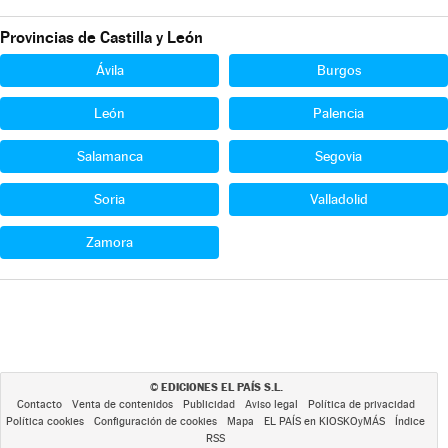
Provincias de Castilla y León
Ávila
Burgos
León
Palencia
Salamanca
Segovia
Soria
Valladolid
Zamora
EDICIONES EL PAÍS S.L.
©
Contacto
Venta de contenidos
Publicidad
Aviso legal
Política de privacidad
Política cookies
Configuración de cookies
Mapa
EL PAÍS en KIOSKOyMÁS
Índice
RSS