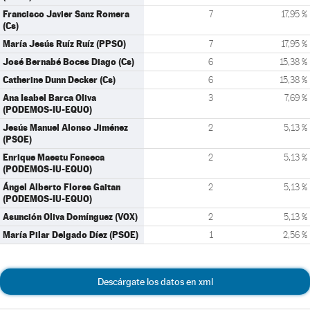
Francisco Javier Sanz Romera
7
17,95 %
(Cs)
María Jesús Ruíz Ruíz (PPSO)
7
17,95 %
José Bernabé Boces Diago (Cs)
6
15,38 %
Catherine Dunn Decker (Cs)
6
15,38 %
Ana Isabel Barca Oliva
3
7,69 %
(PODEMOS-IU-EQUO)
Jesús Manuel Alonso Jiménez
2
5,13 %
(PSOE)
Enrique Maestu Fonseca
2
5,13 %
(PODEMOS-IU-EQUO)
Ángel Alberto Flores Gaitan
2
5,13 %
(PODEMOS-IU-EQUO)
Asunción Oliva Domínguez (VOX)
2
5,13 %
María Pilar Delgado Díez (PSOE)
1
2,56 %
Descárgate los datos en xml