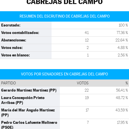
CABREJAS DEL CAMPO
RESUMEN DEL ESCRUTINIO DE CABREJAS DEL CAMPO
Escrutado:
100 %
Votos contabilizados:
41
77,36 %
Abstenciones:
12
22,64 %
Votos nulos:
2
4,88 %
Votos en blanco:
1
2,56 %
VOTOS POR SENADORES EN CABREJAS DEL CAMPO
PARTIDO
VOTOS
%
Gerardo Martínez Martínez (PP)
22
56,41 %
Laura Concepción Prieto
19
48,72 %
Arribas (PP)
María del Mar Angulo Martínez
17
43,59 %
(PP)
Pedro Carlos Lafuente Molinero
7
17,95 %
(PSOE)