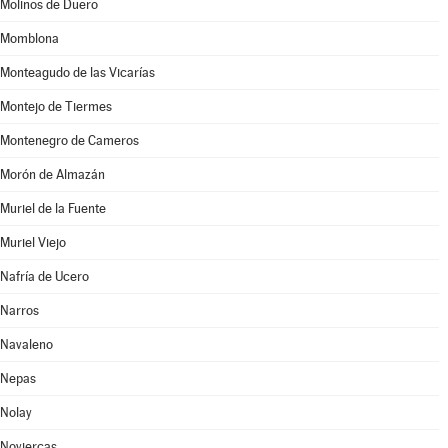
Molinos de Duero
Momblona
Monteagudo de las Vicarías
Montejo de Tiermes
Montenegro de Cameros
Morón de Almazán
Muriel de la Fuente
Muriel Viejo
Nafría de Ucero
Narros
Navaleno
Nepas
Nolay
Noviercas