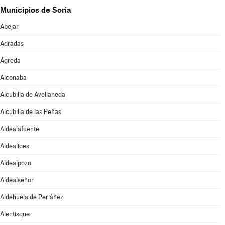
Municipios de Soria
Abejar
Adradas
Ágreda
Alconaba
Alcubilla de Avellaneda
Alcubilla de las Peñas
Aldealafuente
Aldealices
Aldealpozo
Aldealseñor
Aldehuela de Periáñez
Alentisque