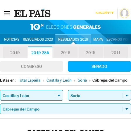
SUSCRÍBETE
10N | Eleccion
NOTICIAS
RESULTADOS 2023
RESULTADOS 2019
MAPA
ESCAÑOS POR 
2019
2019-28A
2016
2015
2011
CONGRESO
SENADO
Estás en:
Total España
»
Castilla y León
»
Soria
»
Cabrejas del Campo