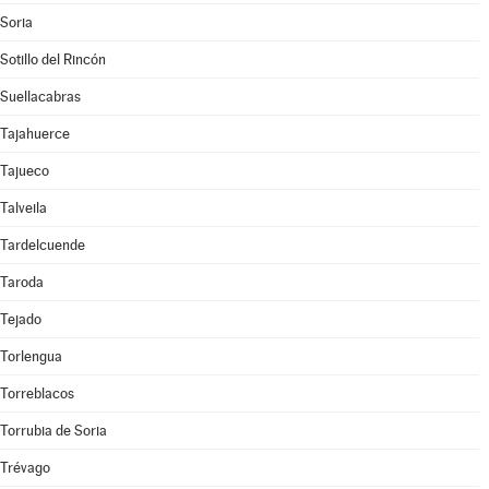
Soria
Sotillo del Rincón
Suellacabras
Tajahuerce
Tajueco
Talveila
Tardelcuende
Taroda
Tejado
Torlengua
Torreblacos
Torrubia de Soria
Trévago