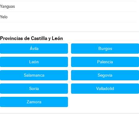
Yanguas
Yelo
Provincias de Castilla y León
Ávila
Burgos
León
Palencia
Salamanca
Segovia
Soria
Valladolid
Zamora