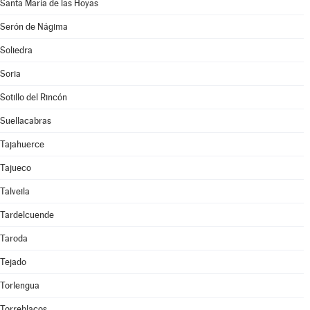
Santa María de las Hoyas
Serón de Nágima
Soliedra
Soria
Sotillo del Rincón
Suellacabras
Tajahuerce
Tajueco
Talveila
Tardelcuende
Taroda
Tejado
Torlengua
Torreblacos