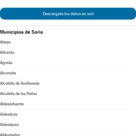
Descárgate los datos en xml
Municipios de Soria
Abejar
Adradas
Ágreda
Alconaba
Alcubilla de Avellaneda
Alcubilla de las Peñas
Aldealafuente
Aldealices
Aldealpozo
Aldealseñor