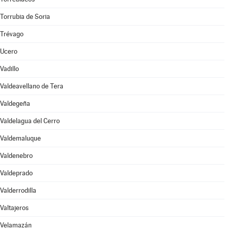
Torrubia de Soria
Trévago
Ucero
Vadillo
Valdeavellano de Tera
Valdegeña
Valdelagua del Cerro
Valdemaluque
Valdenebro
Valdeprado
Valderrodilla
Valtajeros
Velamazán