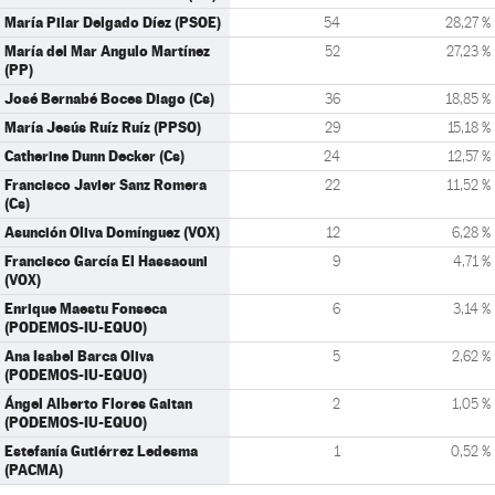
María Pilar Delgado Díez (PSOE)
54
28,27 %
María del Mar Angulo Martínez
52
27,23 %
(PP)
José Bernabé Boces Diago (Cs)
36
18,85 %
María Jesús Ruíz Ruíz (PPSO)
29
15,18 %
Catherine Dunn Decker (Cs)
24
12,57 %
Francisco Javier Sanz Romera
22
11,52 %
(Cs)
Asunción Oliva Domínguez (VOX)
12
6,28 %
Francisco García El Hassaouni
9
4,71 %
(VOX)
Enrique Maestu Fonseca
6
3,14 %
(PODEMOS-IU-EQUO)
Ana Isabel Barca Oliva
5
2,62 %
(PODEMOS-IU-EQUO)
Ángel Alberto Flores Gaitan
2
1,05 %
(PODEMOS-IU-EQUO)
Estefanía Gutiérrez Ledesma
1
0,52 %
(PACMA)