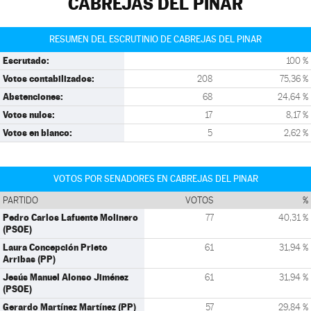
CABREJAS DEL PINAR
RESUMEN DEL ESCRUTINIO DE CABREJAS DEL PINAR
Escrutado:
100 %
Votos contabilizados:
208
75,36 %
Abstenciones:
68
24,64 %
Votos nulos:
17
8,17 %
Votos en blanco:
5
2,62 %
VOTOS POR SENADORES EN CABREJAS DEL PINAR
PARTIDO
VOTOS
%
Pedro Carlos Lafuente Molinero
77
40,31 %
(PSOE)
Laura Concepción Prieto
61
31,94 %
Arribas (PP)
Jesús Manuel Alonso Jiménez
61
31,94 %
(PSOE)
Gerardo Martínez Martínez (PP)
57
29,84 %