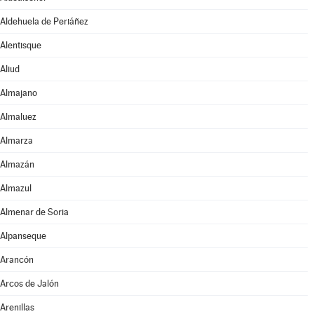
Aldehuela de Periáñez
Alentisque
Aliud
Almajano
Almaluez
Almarza
Almazán
Almazul
Almenar de Soria
Alpanseque
Arancón
Arcos de Jalón
Arenillas