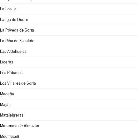
La Losilla
Langa de Duero
La Póveda de Soria
La Riba de Escalote
Las Aldehuelas
Liceras
Los Rábanos
Los Villares de Soria
Magaña
Maján
Matalebreras
Matamala de Almazán
Medinaceli