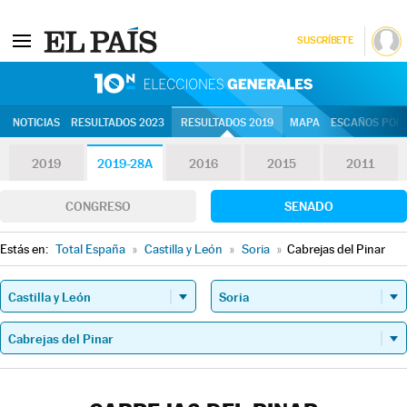
SUSCRÍBETE
10N | Eleccion
NOTICIAS
RESULTADOS 2023
RESULTADOS 2019
MAPA
ESCAÑOS POR 
2019
2019-28A
2016
2015
2011
CONGRESO
SENADO
Estás en:
Total España
»
Castilla y León
»
Soria
»
Cabrejas del Pinar