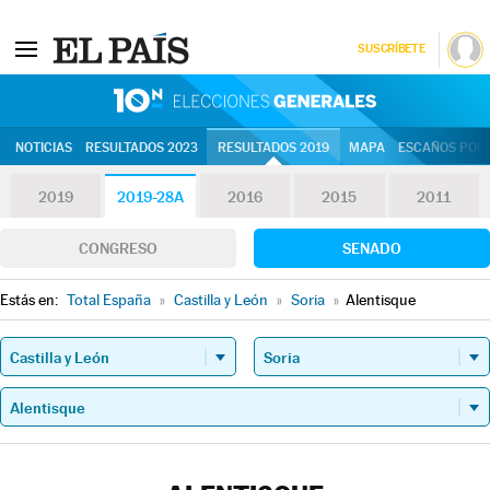
SUSCRÍBETE
10N | Eleccion
NOTICIAS
RESULTADOS 2023
RESULTADOS 2019
MAPA
ESCAÑOS POR 
2019
2019-28A
2016
2015
2011
CONGRESO
SENADO
Estás en:
Total España
»
Castilla y León
»
Soria
»
Alentisque