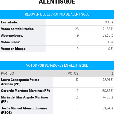
ALENTISQUE
RESUMEN DEL ESCRUTINIO DE ALENTISQUE
Escrutado:
100 %
Votos contabilizados:
23
71,88 %
Abstenciones:
9
28,13 %
Votos nulos:
0
0 %
Votos en blanco:
0
0 %
VOTOS POR SENADORES EN ALENTISQUE
PARTIDO
VOTOS
%
Laura Concepción Prieto
17
73,91 %
Arribas (PP)
Gerardo Martínez Martínez (PP)
14
60,87 %
María del Mar Angulo Martínez
11
47,83 %
(PP)
Jesús Manuel Alonso Jiménez
5
21,74 %
(PSOE)