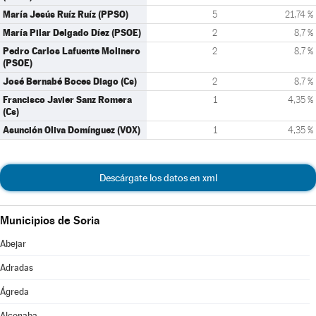
María Jesús Ruíz Ruíz (PPSO)
5
21,74 %
María Pilar Delgado Díez (PSOE)
2
8,7 %
Pedro Carlos Lafuente Molinero
2
8,7 %
(PSOE)
José Bernabé Boces Diago (Cs)
2
8,7 %
Francisco Javier Sanz Romera
1
4,35 %
(Cs)
Asunción Oliva Domínguez (VOX)
1
4,35 %
Descárgate los datos en xml
Municipios de Soria
Abejar
Adradas
Ágreda
Alconaba