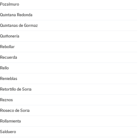
Pozalmuro
Quintana Redonda
Quintanas de Gormaz
Quiñonería
Rebollar
Recuerda
Rello
Renieblas
Retortillo de Soria
Reznos
Rioseco de Soria
Rollamienta
Salduero