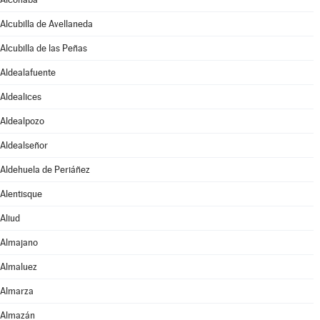
Alcubilla de Avellaneda
Alcubilla de las Peñas
Aldealafuente
Aldealices
Aldealpozo
Aldealseñor
Aldehuela de Periáñez
Alentisque
Aliud
Almajano
Almaluez
Almarza
Almazán