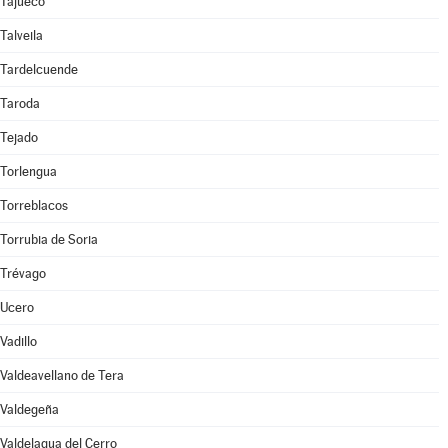
Tajueco
Talveila
Tardelcuende
Taroda
Tejado
Torlengua
Torreblacos
Torrubia de Soria
Trévago
Ucero
Vadillo
Valdeavellano de Tera
Valdegeña
Valdelagua del Cerro