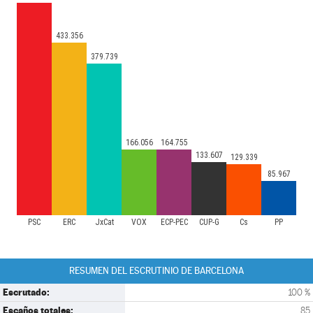
433.356
379.739
166.056
164.755
133.607
129.339
85.967
PSC
ERC
JxCat
VOX
ECP-PEC
CUP-G
Cs
PP
RESUMEN DEL ESCRUTINIO DE BARCELONA
Escrutado:
100 %
Escaños totales:
85