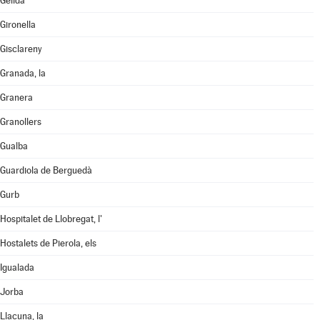
Gelida
Gironella
Gisclareny
Granada, la
Granera
Granollers
Gualba
Guardiola de Berguedà
Gurb
Hospitalet de Llobregat, l'
Hostalets de Pierola, els
Igualada
Jorba
Llacuna, la