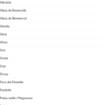
Olèrdola
Olesa de Bonesvalls
Olesa de Montserrat
Olivella
Olost
Olvan
Orís
Oristà
Orpí
Òrrius
Pacs del Penedès
Palafolls
Palau-solità i Plegamans