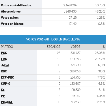
Votos contabilizados:
2.149.094
53,75 %
Abstenciones:
1.849.430
46,25 %
Votos nulos:
27.115
1,26 %
Votos en blanco:
17.142
0,8 %
VOTOS POR PARTIDOS EN BARCELONA
PARTIDO
ESCAÑOS
VOTOS
%
PSC
23
531.657
25,05 %
ERC
19
433.356
20,42 %
JxCat
16
379.739
17,9 %
VOX
7
166.056
7,83 %
ECP-PEC
7
164.755
7,76 %
CUP-G
5
133.607
6,3 %
Cs
5
129.339
6,1 %
PP
3
85.967
4,05 %
PDeCAT
0
53.260
2,51 %