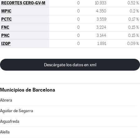
RECORTES CERO-GV-M
0
10.933
0,52 %
MPIC
0
4.350
0,2 %
PCTC
0
3.559
0,17 %
FNC
0
3.224
0,15 %
PNC
0
3.144
0,15 %
IZQP
0
1.891
0,09 %
Descárgate los datos en xml
Municipios de Barcelona
Abrera
Aguilar de Segarra
Aiguafreda
Alella