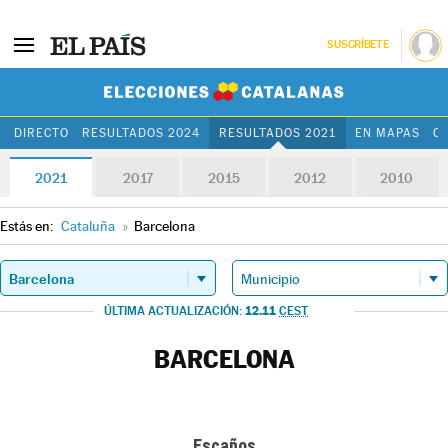
SUSCRÍBETE
Elecciones Cat
DIRECTO
RESULTADOS 2024
RESULTADOS 2021
EN MAPAS
C
2021
2017
2015
2012
2010
Estás en:
Cataluña
»
Barcelona
12.11
ÚLTIMA ACTUALIZACIÓN:
CEST
BARCELONA
Escaños