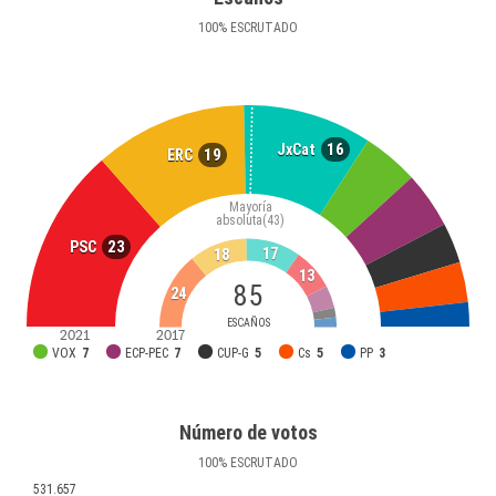
100
%
ESCRUTADO
16
JxCat
19
ERC
Mayoría
absoluta
(43)
23
PSC
17
18
13
85
24
ESCAÑOS
2021
2017
VOX
7
ECP-PEC
7
CUP-G
5
Cs
5
PP
3
Número de votos
100
%
ESCRUTADO
531.657