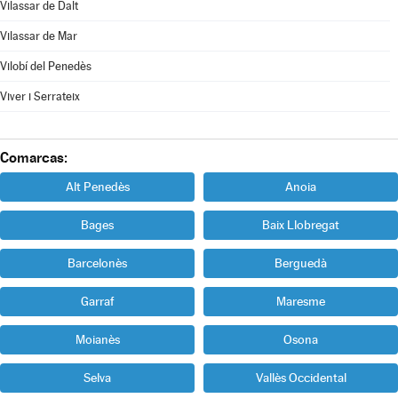
Vilassar de Dalt
Vilassar de Mar
Vilobí del Penedès
Viver i Serrateix
Comarcas:
Alt Penedès
Anoia
Bages
Baix Llobregat
Barcelonès
Berguedà
Garraf
Maresme
Moianès
Osona
Selva
Vallès Occidental