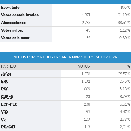
Escrutado:
100 %
Votos contabilizados:
4.371
61,49 %
Abstenciones:
2.737
38,51 %
Votos nulos:
49
1,12 %
Votos en blanco:
39
0,89 %
VOTOS POR PARTIDOS EN SANTA MARIA DE PALAUTORDERA
PARTIDO
VOTOS
%
JxCat
1.278
29,57 %
ERC
1.102
25,5 %
PSC
669
15,48 %
CUP-G
423
9,79 %
ECP-PEC
238
5,51 %
VOX
193
4,47 %
Cs
120
2,78 %
PDeCAT
113
2,61 %