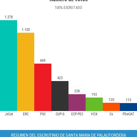
100
%
ESCRUTADO
1.278
1.102
669
423
238
193
120
113
JxCat
ERC
PSC
CUP-G
ECP-PEC
VOX
Cs
PDeCAT
RESUMEN DEL ESCRUTINIO DE SANTA MARIA DE PALAUTORDERA