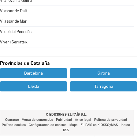
Vilanova i la Geltrú
Vilassar de Dalt
Vilassar de Mar
Vilobí del Penedès
Viver i Serrateix
Provincias de Cataluña
Barcelona
Girona
Lleida
Tarragona
EDICIONES EL PAÍS S.L.
©
Contacto
Venta de contenidos
Publicidad
Aviso legal
Política de privacidad
Política cookies
Configuración de cookies
Mapa
EL PAÍS en KIOSKOyMÁS
Índice
RSS