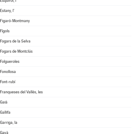
Esquirol, l'
Estany, l'
Figaró-Montmany
Fígols
Fogars de la Selva
Fogars de Montclús
Folgueroles
Fonollosa
Font-rubí
Franqueses del Vallès, les
Gaià
Gallifa
Garriga, la
Gavà