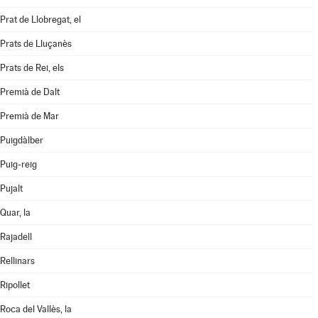
Prat de Llobregat, el
Prats de Lluçanès
Prats de Rei, els
Premià de Dalt
Premià de Mar
Puigdàlber
Puig-reig
Pujalt
Quar, la
Rajadell
Rellinars
Ripollet
Roca del Vallès, la