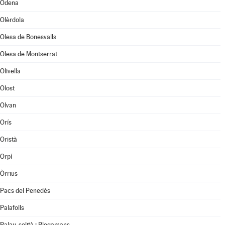
Òdena
Olèrdola
Olesa de Bonesvalls
Olesa de Montserrat
Olivella
Olost
Olvan
Orís
Oristà
Orpí
Òrrius
Pacs del Penedès
Palafolls
Palau-solità i Plegamans