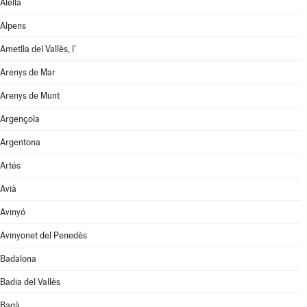
Alella
Alpens
Ametlla del Vallès, l'
Arenys de Mar
Arenys de Munt
Argençola
Argentona
Artés
Avià
Avinyó
Avinyonet del Penedès
Badalona
Badia del Vallès
Bagà