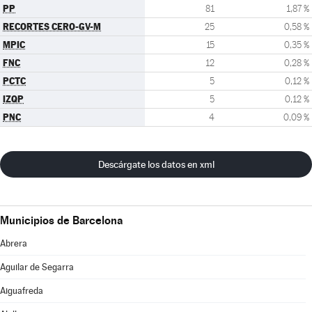
PP
81
1,87 %
RECORTES CERO-GV-M
25
0,58 %
MPIC
15
0,35 %
FNC
12
0,28 %
PCTC
5
0,12 %
IZQP
5
0,12 %
PNC
4
0,09 %
Descárgate los datos en xml
Municipios de Barcelona
Abrera
Aguilar de Segarra
Aiguafreda