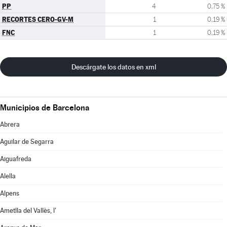
PP
4
0,75 %
RECORTES CERO-GV-M
1
0,19 %
FNC
1
0,19 %
Descárgate los datos en xml
Municipios de Barcelona
Abrera
Aguilar de Segarra
Aiguafreda
Alella
Alpens
Ametlla del Vallès, l'