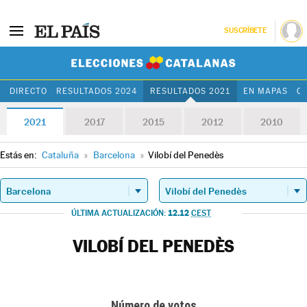
SUSCRÍBETE
Elecciones Cat
DIRECTO
RESULTADOS 2024
RESULTADOS 2021
EN MAPAS
C
2021
2017
2015
2012
2010
Estás en:
Cataluña
»
Barcelona
»
Vilobí del Penedès
12.12
ÚLTIMA ACTUALIZACIÓN:
CEST
VILOBÍ DEL PENEDÈS
Número de votos