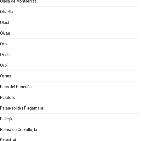
Olesa de Montserrat
Olivella
Olost
Olvan
Orís
Oristà
Orpí
Òrrius
Pacs del Penedès
Palafolls
Palau-solità i Plegamans
Pallejà
Palma de Cervelló, la
Papiol, el