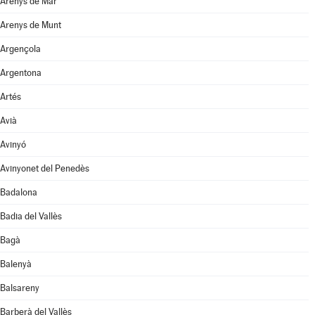
Arenys de Mar
Arenys de Munt
Argençola
Argentona
Artés
Avià
Avinyó
Avinyonet del Penedès
Badalona
Badia del Vallès
Bagà
Balenyà
Balsareny
Barberà del Vallès