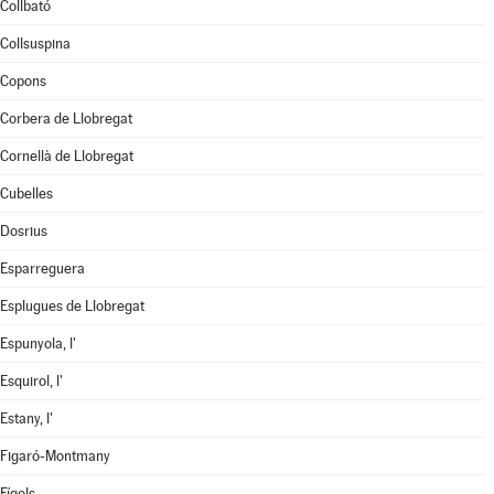
Collbató
Collsuspina
Copons
Corbera de Llobregat
Cornellà de Llobregat
Cubelles
Dosrius
Esparreguera
Esplugues de Llobregat
Espunyola, l'
Esquirol, l'
Estany, l'
Figaró-Montmany
Fígols