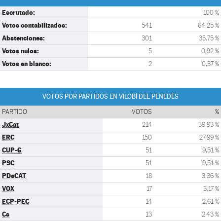
Escrutado:
100 %
Votos contabilizados:
541
64,25 %
Abstenciones:
301
35,75 %
Votos nulos:
5
0,92 %
Votos en blanco:
2
0,37 %
VOTOS POR PARTIDOS EN VILOBÍ DEL PENEDÈS
PARTIDO
VOTOS
%
JxCat
214
39,93 %
ERC
150
27,99 %
CUP-G
51
9,51 %
PSC
51
9,51 %
PDeCAT
18
3,36 %
VOX
17
3,17 %
ECP-PEC
14
2,61 %
Cs
13
2,43 %