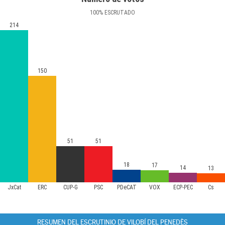
100
%
ESCRUTADO
214
150
51
51
18
17
14
13
JxCat
ERC
CUP-G
PSC
PDeCAT
VOX
ECP-PEC
Cs
RESUMEN DEL ESCRUTINIO DE VILOBÍ DEL PENEDÈS