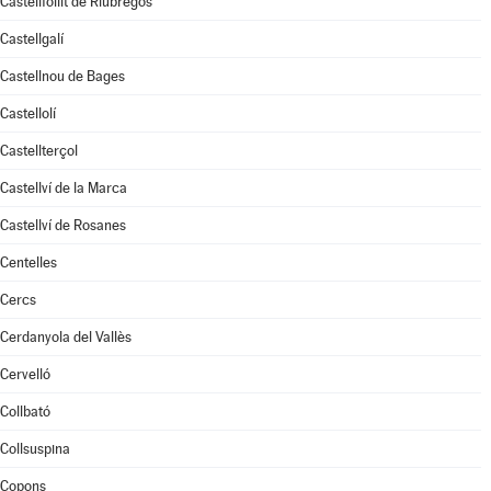
Castellfollit de Riubregós
Castellgalí
Castellnou de Bages
Castellolí
Castellterçol
Castellví de la Marca
Castellví de Rosanes
Centelles
Cercs
Cerdanyola del Vallès
Cervelló
Collbató
Collsuspina
Copons