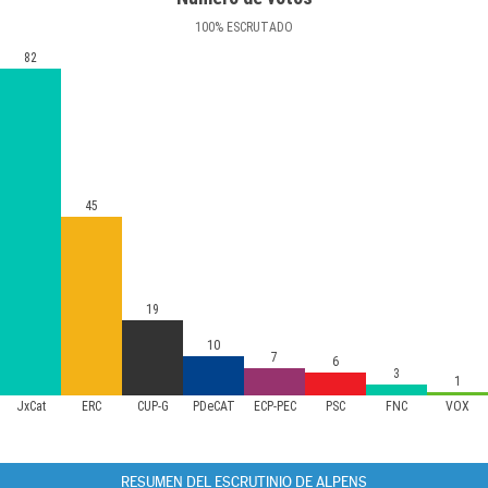
100
%
ESCRUTADO
82
45
19
10
7
6
3
1
JxCat
ERC
CUP-G
PDeCAT
ECP-PEC
PSC
FNC
VOX
RESUMEN DEL ESCRUTINIO DE ALPENS