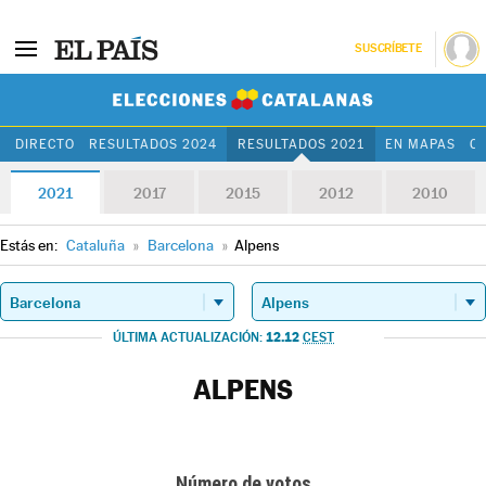
SUSCRÍBETE
Elecciones Cat
DIRECTO
RESULTADOS 2024
RESULTADOS 2021
EN MAPAS
C
2021
2017
2015
2012
2010
Estás en:
Cataluña
»
Barcelona
»
Alpens
12.12
ÚLTIMA ACTUALIZACIÓN:
CEST
ALPENS
Número de votos