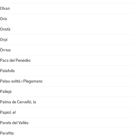
Olvan
Orís
Oristà
Orpí
Òrrius
Pacs del Penedès
Palafolls
Palau-solità i Plegamans
Pallejà
Palma de Cervelló, la
Papiol, el
Parets del Vallès
Perafita