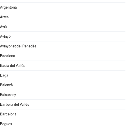
Argentona
Artés
Avià
Avinyó
Avinyonet del Penedès
Badalona
Badia del Vallès
Bagà
Balenyà
Balsareny
Barberà del Vallès
Barcelona
Begues