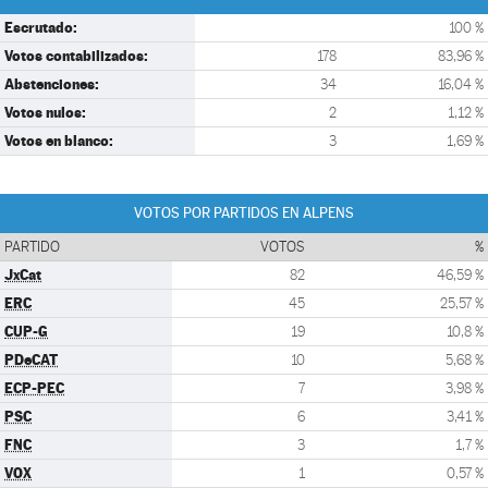
Escrutado:
100 %
Votos contabilizados:
178
83,96 %
Abstenciones:
34
16,04 %
Votos nulos:
2
1,12 %
Votos en blanco:
3
1,69 %
VOTOS POR PARTIDOS EN ALPENS
PARTIDO
VOTOS
%
JxCat
82
46,59 %
ERC
45
25,57 %
CUP-G
19
10,8 %
PDeCAT
10
5,68 %
ECP-PEC
7
3,98 %
PSC
6
3,41 %
FNC
3
1,7 %
VOX
1
0,57 %