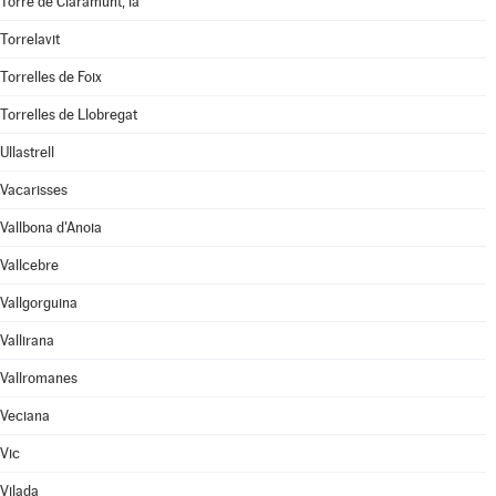
Torre de Claramunt, la
Torrelavit
Torrelles de Foix
Torrelles de Llobregat
Ullastrell
Vacarisses
Vallbona d'Anoia
Vallcebre
Vallgorguina
Vallirana
Vallromanes
Veciana
Vic
Vilada