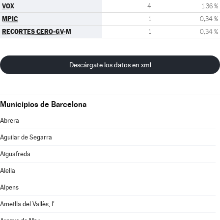
VOX
4
1,36 %
MPIC
1
0,34 %
RECORTES CERO-GV-M
1
0,34 %
Descárgate los datos en xml
Municipios de Barcelona
Abrera
Aguilar de Segarra
Aiguafreda
Alella
Alpens
Ametlla del Vallès, l'