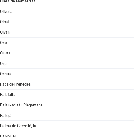
Olesa de Montserrat
Olivella
Olost
Olvan
Orís
Oristà
Orpí
Òrrius
Pacs del Penedès
Palafolls
Palau-solità i Plegamans
Pallejà
Palma de Cervelló, la
Papiol, el