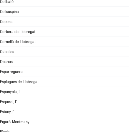
Collbató
Collsuspina
Copons
Corbera de Llobregat
Cornellà de Llobregat
Cubelles
Dosrius
Esparreguera
Esplugues de Llobregat
Espunyola, l'
Esquirol, l'
Estany, l'
Figaró-Montmany
Fígols