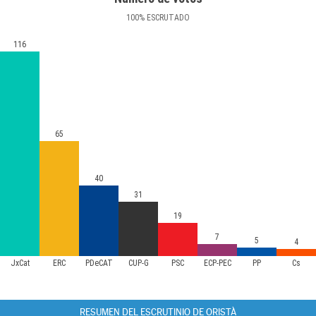
100
%
ESCRUTADO
116
65
40
31
19
7
5
4
JxCat
ERC
PDeCAT
CUP-G
PSC
ECP-PEC
PP
Cs
RESUMEN DEL ESCRUTINIO DE ORISTÀ