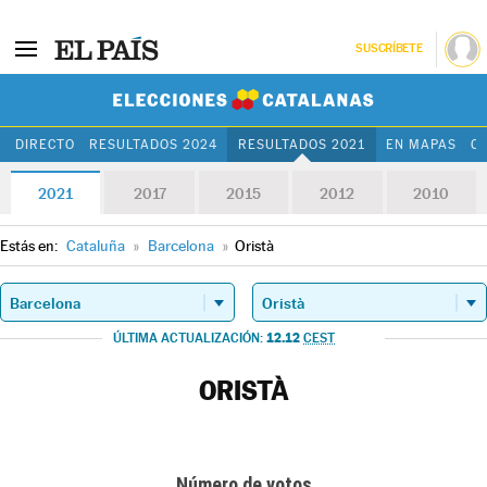
SUSCRÍBETE
Elecciones Cat
DIRECTO
RESULTADOS 2024
RESULTADOS 2021
EN MAPAS
C
2021
2017
2015
2012
2010
Estás en:
Cataluña
»
Barcelona
»
Oristà
12.12
ÚLTIMA ACTUALIZACIÓN:
CEST
ORISTÀ
Número de votos