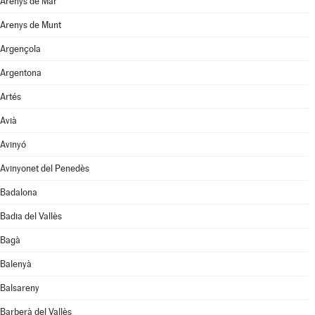
Arenys de Mar
Arenys de Munt
Argençola
Argentona
Artés
Avià
Avinyó
Avinyonet del Penedès
Badalona
Badia del Vallès
Bagà
Balenyà
Balsareny
Barberà del Vallès