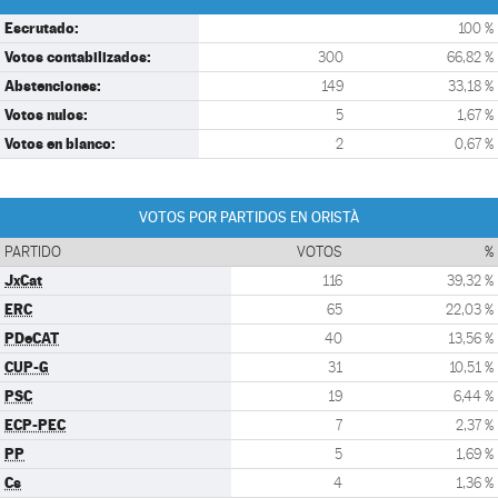
Escrutado:
100 %
Votos contabilizados:
300
66,82 %
Abstenciones:
149
33,18 %
Votos nulos:
5
1,67 %
Votos en blanco:
2
0,67 %
VOTOS POR PARTIDOS EN ORISTÀ
PARTIDO
VOTOS
%
JxCat
116
39,32 %
ERC
65
22,03 %
PDeCAT
40
13,56 %
CUP-G
31
10,51 %
PSC
19
6,44 %
ECP-PEC
7
2,37 %
PP
5
1,69 %
Cs
4
1,36 %