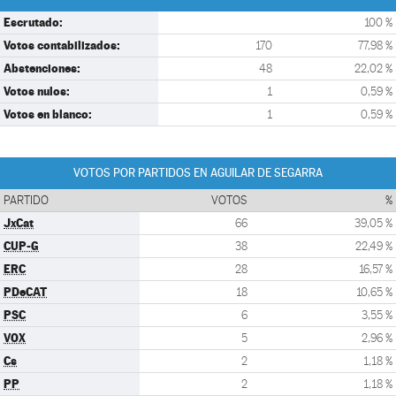
Escrutado:
100 %
Votos contabilizados:
170
77,98 %
Abstenciones:
48
22,02 %
Votos nulos:
1
0,59 %
Votos en blanco:
1
0,59 %
VOTOS POR PARTIDOS EN AGUILAR DE SEGARRA
PARTIDO
VOTOS
%
JxCat
66
39,05 %
CUP-G
38
22,49 %
ERC
28
16,57 %
PDeCAT
18
10,65 %
PSC
6
3,55 %
VOX
5
2,96 %
Cs
2
1,18 %
PP
2
1,18 %