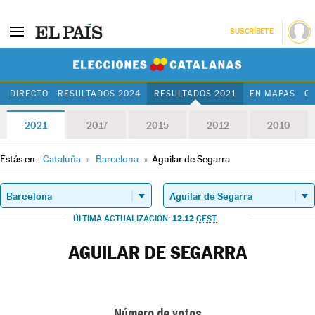
SUSCRÍBETE
Elecciones Cat
DIRECTO
RESULTADOS 2024
RESULTADOS 2021
EN MAPAS
C
2021
2017
2015
2012
2010
Estás en:
Cataluña
»
Barcelona
»
Aguilar de Segarra
12.12
ÚLTIMA ACTUALIZACIÓN:
CEST
AGUILAR DE SEGARRA
Número de votos