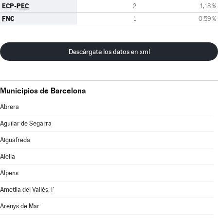
ECP-PEC
2
1,18 %
FNC
1
0,59 %
Descárgate los datos en xml
Municipios de Barcelona
Abrera
Aguilar de Segarra
Aiguafreda
Alella
Alpens
Ametlla del Vallès, l'
Arenys de Mar