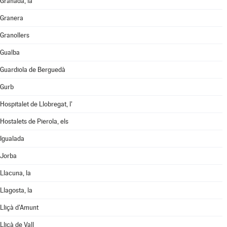
Granada, la
Granera
Granollers
Gualba
Guardiola de Berguedà
Gurb
Hospitalet de Llobregat, l'
Hostalets de Pierola, els
Igualada
Jorba
Llacuna, la
Llagosta, la
Lliçà d'Amunt
Lliçà de Vall