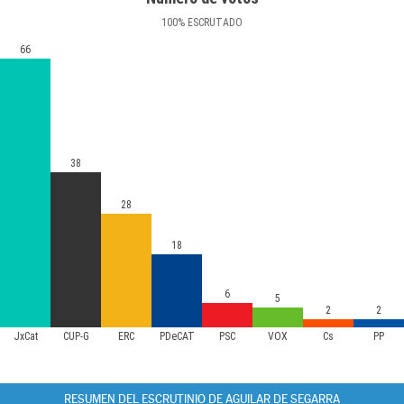
100
%
ESCRUTADO
66
38
28
18
6
5
2
2
JxCat
CUP-G
ERC
PDeCAT
PSC
VOX
Cs
PP
RESUMEN DEL ESCRUTINIO DE AGUILAR DE SEGARRA