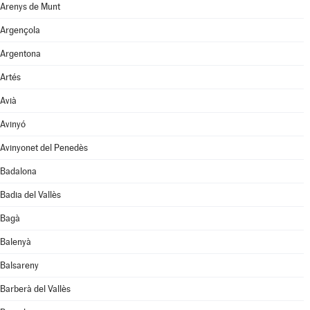
Arenys de Munt
Argençola
Argentona
Artés
Avià
Avinyó
Avinyonet del Penedès
Badalona
Badia del Vallès
Bagà
Balenyà
Balsareny
Barberà del Vallès