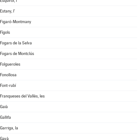
Esquirol, l'
Estany, l'
Figaró-Montmany
Fígols
Fogars de la Selva
Fogars de Montclús
Folgueroles
Fonollosa
Font-rubí
Franqueses del Vallès, les
Gaià
Gallifa
Garriga, la
Gavà