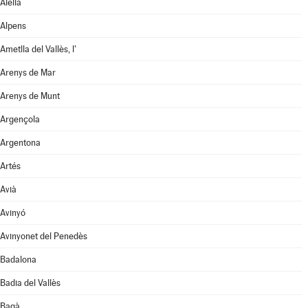
Alella
Alpens
Ametlla del Vallès, l'
Arenys de Mar
Arenys de Munt
Argençola
Argentona
Artés
Avià
Avinyó
Avinyonet del Penedès
Badalona
Badia del Vallès
Bagà