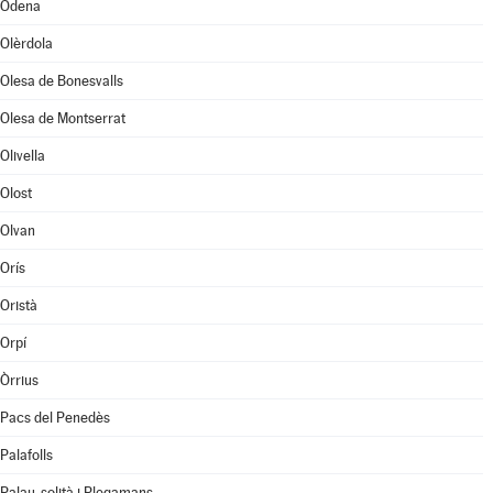
Òdena
Olèrdola
Olesa de Bonesvalls
Olesa de Montserrat
Olivella
Olost
Olvan
Orís
Oristà
Orpí
Òrrius
Pacs del Penedès
Palafolls
Palau-solità i Plegamans