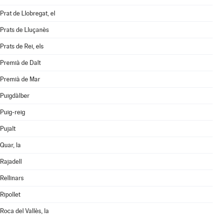
Prat de Llobregat, el
Prats de Lluçanès
Prats de Rei, els
Premià de Dalt
Premià de Mar
Puigdàlber
Puig-reig
Pujalt
Quar, la
Rajadell
Rellinars
Ripollet
Roca del Vallès, la