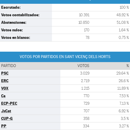
Escrutado:
100 %
Votos contabilizados:
10.391
48,92 %
Abstenciones:
10.850
51,08 %
Votos nulos:
170
1,64 %
Votos en blanco:
78
0,75 %
VOTOS POR PARTIDOS EN SANT VICENÇ DELS HORTS
PARTIDO
VOTOS
%
PSC
3.029
29,64 %
ERC
2.719
26,6 %
VOX
1.215
11,89 %
Cs
770
7,53 %
ECP-PEC
729
7,13 %
JxCat
707
6,92 %
CUP-G
358
3,5 %
PP
334
3,27 %