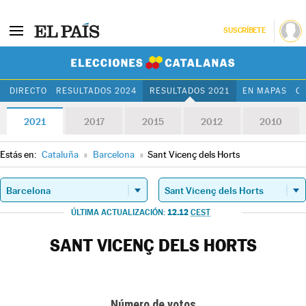
SUSCRÍBETE
Elecciones Cat
DIRECTO
RESULTADOS 2024
RESULTADOS 2021
EN MAPAS
C
2021
2017
2015
2012
2010
Estás en:
Cataluña
»
Barcelona
»
Sant Vicenç dels Horts
12.12
ÚLTIMA ACTUALIZACIÓN:
CEST
SANT VICENÇ DELS HORTS
Número de votos