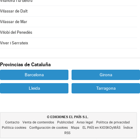
Vilanova i la Geltrú
Vilassar de Dalt
Vilassar de Mar
Vilobí del Penedès
Viver i Serrateix
Provincias de Cataluña
Barcelona
Girona
Lleida
Tarragona
EDICIONES EL PAÍS S.L.
©
Contacto
Venta de contenidos
Publicidad
Aviso legal
Política de privacidad
Política cookies
Configuración de cookies
Mapa
EL PAÍS en KIOSKOyMÁS
Índice
RSS