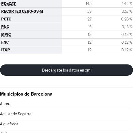
PDeCAT
145
1,42 %
RECORTES CERO-GV-M
58
0,57 %
PCTC
27
0,26 %
PNC
15
0,15 %
MPIC
13
0,13 %
FNC
12
0,12 %
IZQP
12
0,12 %
Descárgate los datos en xml
Municipios de Barcelona
Abrera
Aguilar de Segarra
Aiguafreda