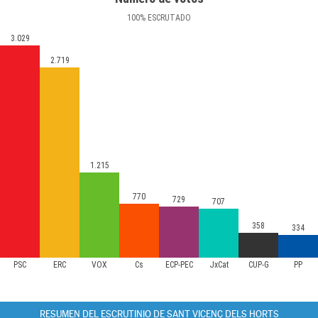
100
%
ESCRUTADO
3.029
2.719
1.215
770
729
707
358
334
PSC
ERC
VOX
Cs
ECP-PEC
JxCat
CUP-G
PP
RESUMEN DEL ESCRUTINIO DE SANT VICENÇ DELS HORTS