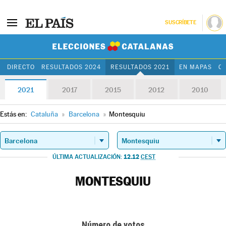
SUSCRÍBETE
Elecciones Cat
DIRECTO
RESULTADOS 2024
RESULTADOS 2021
EN MAPAS
C
2021
2017
2015
2012
2010
Estás en:
Cataluña
»
Barcelona
»
Montesquiu
12.12
ÚLTIMA ACTUALIZACIÓN:
CEST
MONTESQUIU
Número de votos