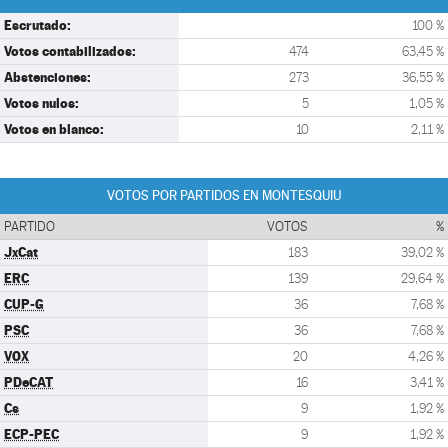
Escrutado:
100 %
Votos contabilizados:
474
63,45 %
Abstenciones:
273
36,55 %
Votos nulos:
5
1,05 %
Votos en blanco:
10
2,11 %
VOTOS POR PARTIDOS EN MONTESQUIU
PARTIDO
VOTOS
%
JxCat
183
39,02 %
ERC
139
29,64 %
CUP-G
36
7,68 %
PSC
36
7,68 %
VOX
20
4,26 %
PDeCAT
16
3,41 %
Cs
9
1,92 %
ECP-PEC
9
1,92 %