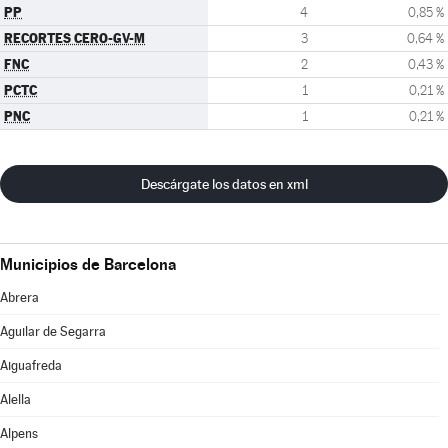
PP
4
0,85 %
RECORTES CERO-GV-M
3
0,64 %
FNC
2
0,43 %
PCTC
1
0,21 %
PNC
1
0,21 %
Descárgate los datos en xml
Municipios de Barcelona
Abrera
Aguilar de Segarra
Aiguafreda
Alella
Alpens