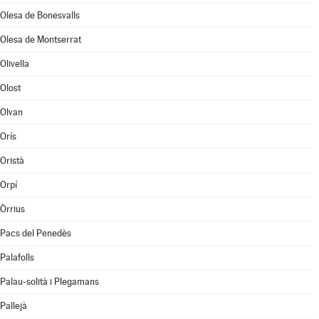
Olesa de Bonesvalls
Olesa de Montserrat
Olivella
Olost
Olvan
Orís
Oristà
Orpí
Òrrius
Pacs del Penedès
Palafolls
Palau-solità i Plegamans
Pallejà