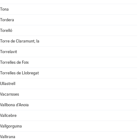
Tona
Tordera
Torelló
Torre de Claramunt, la
Torrelavit
Torrelles de Foix
Torrelles de Llobregat
Ullastrell
Vacarisses
Vallbona d'Anoia
Vallcebre
Vallgorguina
Vallirana