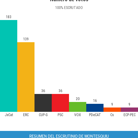
100
%
ESCRUTADO
183
139
36
36
20
16
9
9
JxCat
ERC
CUP-G
PSC
VOX
PDeCAT
Cs
ECP-PEC
RESUMEN DEL ESCRUTINIO DE MONTESQUIU