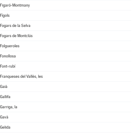
Figaró-Montmany
Fígols
Fogars de la Selva
Fogars de Montclús
Folgueroles
Fonollosa
Font-rubí
Franqueses del Vallès, les
Gaià
Gallifa
Garriga, la
Gavà
Gelida