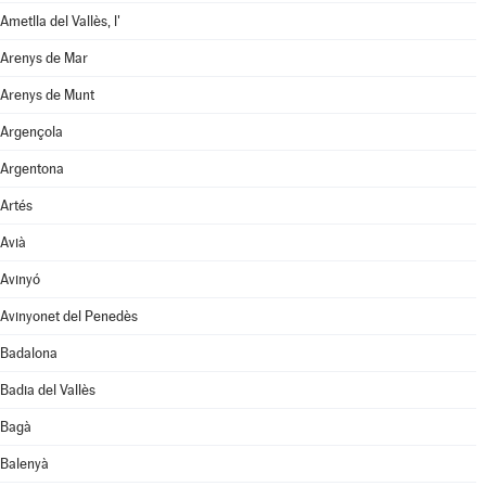
Ametlla del Vallès, l'
Arenys de Mar
Arenys de Munt
Argençola
Argentona
Artés
Avià
Avinyó
Avinyonet del Penedès
Badalona
Badia del Vallès
Bagà
Balenyà