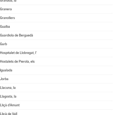
Granada, la
Granera
Granollers
Gualba
Guardiola de Berguedà
Gurb
Hospitalet de Llobregat, l'
Hostalets de Pierola, els
Igualada
Jorba
Llacuna, la
Llagosta, la
Lliçà d'Amunt
Lliçà de Vall