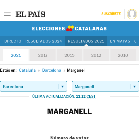
SUSCRÍBETE
Elecciones Cat
DIRECTO
RESULTADOS 2024
RESULTADOS 2021
EN MAPAS
C
2021
2017
2015
2012
2010
Estás en:
Cataluña
»
Barcelona
»
Marganell
12.12
ÚLTIMA ACTUALIZACIÓN:
CEST
MARGANELL
Número de votos