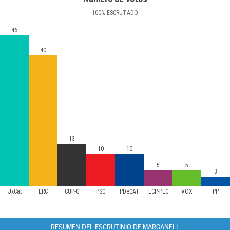
100
%
ESCRUTADO
46
40
13
10
10
5
5
3
JxCat
ERC
CUP-G
PSC
PDeCAT
ECP-PEC
VOX
PP
RESUMEN DEL ESCRUTINIO DE MARGANELL