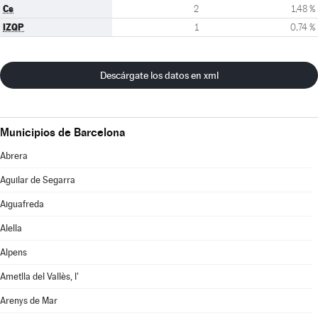
Cs
2
1,48 %
IZQP
1
0,74 %
Descárgate los datos en xml
Municipios de Barcelona
Abrera
Aguilar de Segarra
Aiguafreda
Alella
Alpens
Ametlla del Vallès, l'
Arenys de Mar