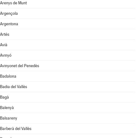
Arenys de Munt
Argençola
Argentona
Artés
Avià
Avinyó
Avinyonet del Penedès
Badalona
Badia del Vallès
Bagà
Balenyà
Balsareny
Barberà del Vallès