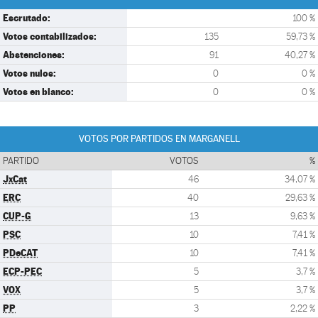
Escrutado:
100 %
Votos contabilizados:
135
59,73 %
Abstenciones:
91
40,27 %
Votos nulos:
0
0 %
Votos en blanco:
0
0 %
VOTOS POR PARTIDOS EN MARGANELL
PARTIDO
VOTOS
%
JxCat
46
34,07 %
ERC
40
29,63 %
CUP-G
13
9,63 %
PSC
10
7,41 %
PDeCAT
10
7,41 %
ECP-PEC
5
3,7 %
VOX
5
3,7 %
PP
3
2,22 %