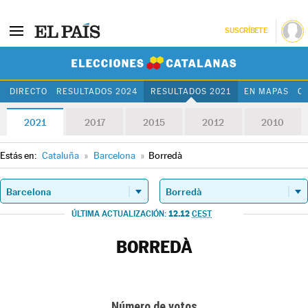
SUSCRÍBETE
Elecciones Cat
DIRECTO
RESULTADOS 2024
RESULTADOS 2021
EN MAPAS
C
2021
2017
2015
2012
2010
Estás en:
Cataluña
»
Barcelona
»
Borredà
12.12
ÚLTIMA ACTUALIZACIÓN:
CEST
BORREDÀ
Número de votos