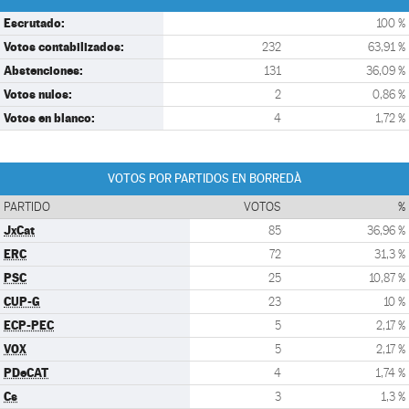
Escrutado:
100 %
Votos contabilizados:
232
63,91 %
Abstenciones:
131
36,09 %
Votos nulos:
2
0,86 %
Votos en blanco:
4
1,72 %
VOTOS POR PARTIDOS EN BORREDÀ
PARTIDO
VOTOS
%
JxCat
85
36,96 %
ERC
72
31,3 %
PSC
25
10,87 %
CUP-G
23
10 %
ECP-PEC
5
2,17 %
VOX
5
2,17 %
PDeCAT
4
1,74 %
Cs
3
1,3 %