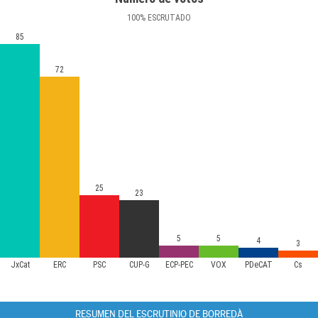
100
%
ESCRUTADO
85
72
25
23
5
5
4
3
JxCat
ERC
PSC
CUP-G
ECP-PEC
VOX
PDeCAT
Cs
RESUMEN DEL ESCRUTINIO DE BORREDÀ