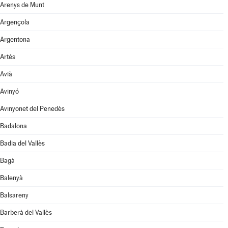
Arenys de Munt
Argençola
Argentona
Artés
Avià
Avinyó
Avinyonet del Penedès
Badalona
Badia del Vallès
Bagà
Balenyà
Balsareny
Barberà del Vallès