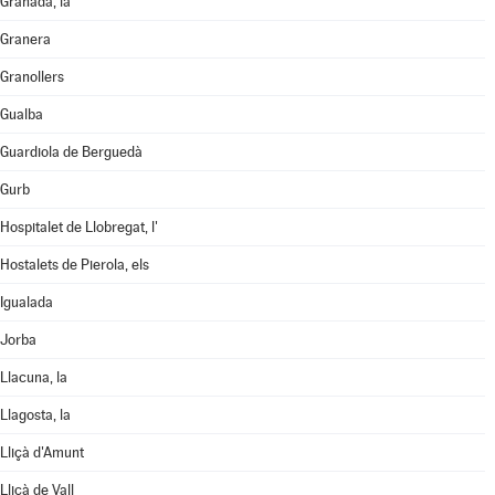
Granada, la
Granera
Granollers
Gualba
Guardiola de Berguedà
Gurb
Hospitalet de Llobregat, l'
Hostalets de Pierola, els
Igualada
Jorba
Llacuna, la
Llagosta, la
Lliçà d'Amunt
Lliçà de Vall