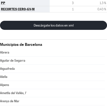
PP
3
1,3 %
RECORTES CERO-GV-M
1
0,43 %
Descárgate los datos en xml
Municipios de Barcelona
Abrera
Aguilar de Segarra
Aiguafreda
Alella
Alpens
Ametlla del Vallès, l'
Arenys de Mar