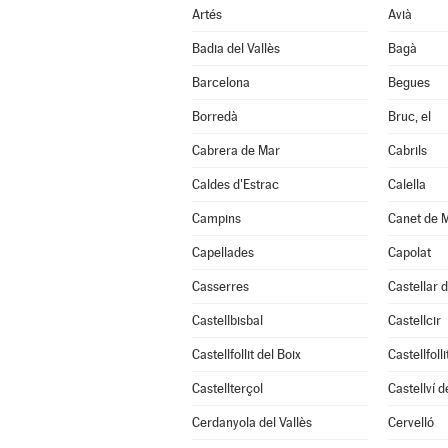
Artés
Avià
Badia del Vallès
Bagà
Barcelona
Begues
Borredà
Bruc, el
Cabrera de Mar
Cabrils
Caldes d'Estrac
Calella
Campins
Canet de 
Capellades
Capolat
Casserres
Castellar d
Castellbisbal
Castellcir
Castellfollit del Boix
Castellfoll
Castellterçol
Castellví 
Cerdanyola del Vallès
Cervelló