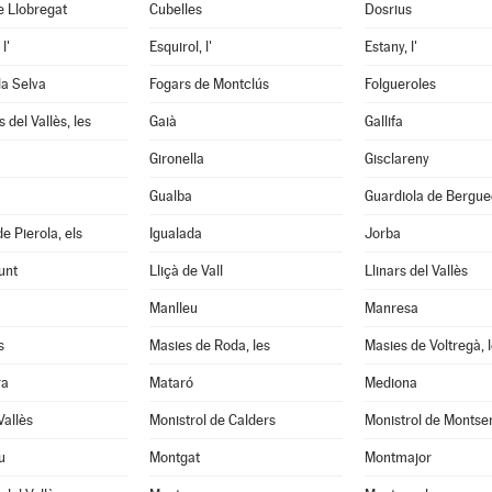
e Llobregat
Cubelles
Dosrius
l'
Esquirol, l'
Estany, l'
la Selva
Fogars de Montclús
Folgueroles
 del Vallès, les
Gaià
Gallifa
Gironella
Gisclareny
Gualba
Guardiola de Bergu
e Pierola, els
Igualada
Jorba
unt
Lliçà de Vall
Llinars del Vallès
Manlleu
Manresa
s
Masies de Roda, les
Masies de Voltregà, 
ra
Mataró
Mediona
Vallès
Monistrol de Calders
Monistrol de Montse
u
Montgat
Montmajor