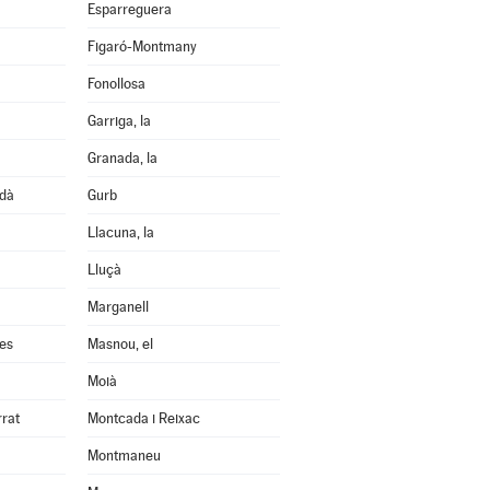
Esparreguera
Figaró-Montmany
Fonollosa
Garriga, la
Granada, la
edà
Gurb
Llacuna, la
Lluçà
Marganell
les
Masnou, el
Moià
rrat
Montcada i Reixac
Montmaneu