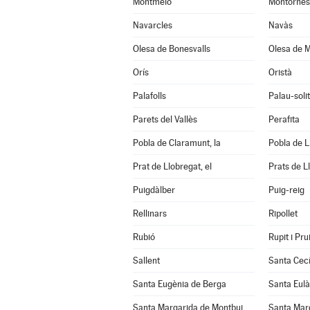
Montmeló
Montornès 
Navarcles
Navàs
Olesa de Bonesvalls
Olesa de M
Orís
Oristà
Palafolls
Palau-soli
Parets del Vallès
Perafita
Pobla de Claramunt, la
Pobla de Lil
Prat de Llobregat, el
Prats de L
Puigdàlber
Puig-reig
Rellinars
Ripollet
Rubió
Rupit i Prui
Sallent
Santa Cecí
Santa Eugènia de Berga
Santa Eulà
Santa Margarida de Montbui
Santa Marg