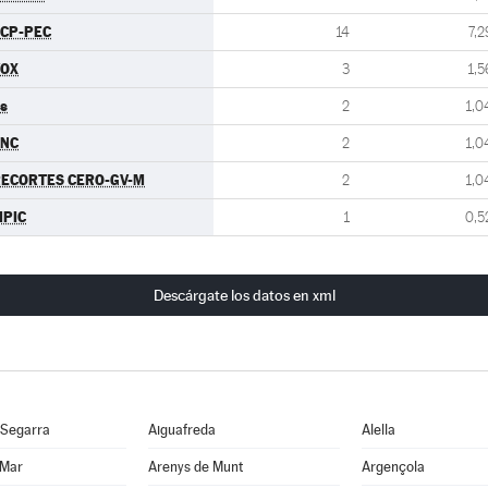
CP-PEC
14
7,2
VOX
3
1,5
s
2
1,0
FNC
2
1,0
ECORTES CERO-GV-M
2
1,0
PIC
1
0,5
Descárgate los datos en xml
 Segarra
Aiguafreda
Alella
 Mar
Arenys de Munt
Argençola