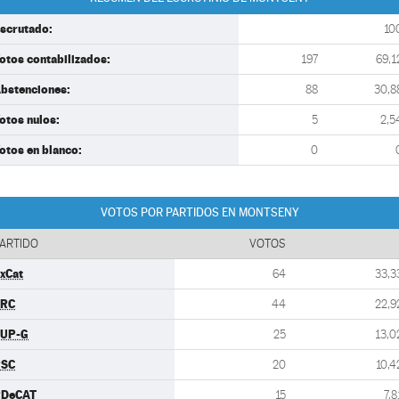
scrutado:
10
otos contabilizados:
197
69,1
bstenciones:
88
30,8
otos nulos:
5
2,5
otos en blanco:
0
VOTOS POR PARTIDOS EN MONTSENY
ARTIDO
VOTOS
xCat
64
33,3
ERC
44
22,9
UP-G
25
13,0
PSC
20
10,4
PDeCAT
15
7,8