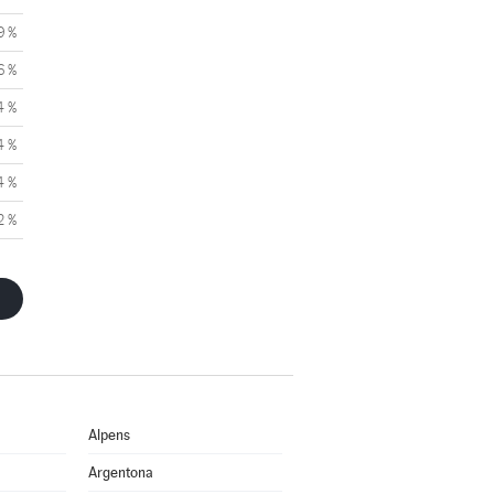
9 %
6 %
4 %
4 %
4 %
2 %
Alpens
Argentona