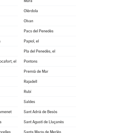
Mura
Olèrdola
Olvan
Pacs del Penedès
a
Papiol, el
Pla del Penedès, el
cafort, el
Pontons
Premià de Mar
Rajadell
Rubí
Saldes
amenet
Sant Adrià de Besòs
s
Sant Agustí de Lluçanès
orelles
Santa Maria de Merlès