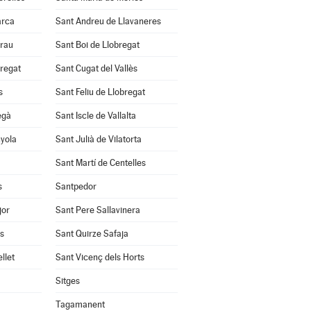
arca
Sant Andreu de Llavaneres
Grau
Sant Boi de Llobregat
bregat
Sant Cugat del Vallès
s
Sant Feliu de Llobregat
egà
Sant Iscle de Vallalta
nyola
Sant Julià de Vilatorta
Sant Martí de Centelles
s
Santpedor
jor
Sant Pere Sallavinera
ès
Sant Quirze Safaja
llet
Sant Vicenç dels Horts
Sitges
Tagamanent