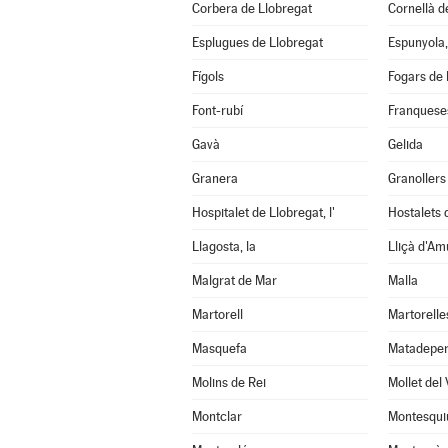
Corbera de Llobregat
Cornellà d
Esplugues de Llobregat
Espunyola, 
Fígols
Fogars de 
Font-rubí
Franqueses
Gavà
Gelida
Granera
Granollers
Hospitalet de Llobregat, l'
Hostalets d
Llagosta, la
Lliçà d'Am
Malgrat de Mar
Malla
Martorell
Martorelle
Masquefa
Matadepe
Molins de Rei
Mollet del 
Montclar
Montesqui