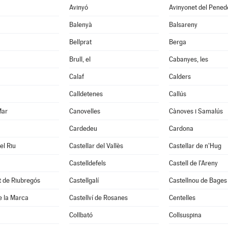
Avinyó
Avinyonet del Pened
Balenyà
Balsareny
Bellprat
Berga
Brull, el
Cabanyes, les
Calaf
Calders
Calldetenes
Callús
Mar
Canovelles
Cànoves i Samalús
Cardedeu
Cardona
el Riu
Castellar del Vallès
Castellar de n'Hug
Castelldefels
Castell de l'Areny
it de Riubregós
Castellgalí
Castellnou de Bages
de la Marca
Castellví de Rosanes
Centelles
Collbató
Collsuspina