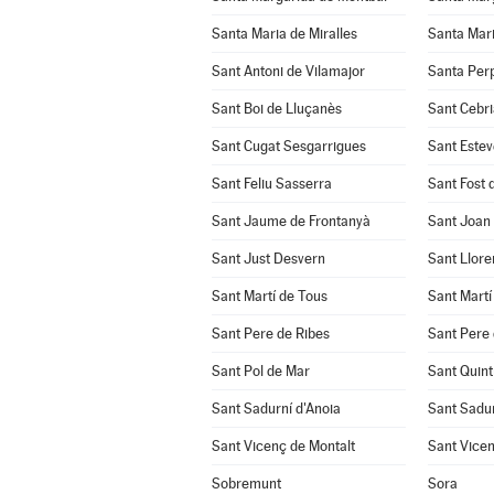
Santa Maria de Miralles
Santa Mari
Sant Antoni de Vilamajor
Santa Per
Sant Boi de Lluçanès
Sant Cebri
Sant Cugat Sesgarrigues
Sant Estev
Sant Feliu Sasserra
Sant Fost 
Sant Jaume de Frontanyà
Sant Joan
Sant Just Desvern
Sant Llore
Sant Martí de Tous
Sant Martí
Sant Pere de Ribes
Sant Pere 
Sant Pol de Mar
Sant Quint
Sant Sadurní d'Anoia
Sant Sadu
Sant Vicenç de Montalt
Sant Vicen
Sobremunt
Sora