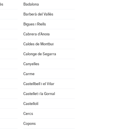
ès
Badalona
Barberà del Vallès
Bigues i Riells
Cabrera d'Anoia
Caldes de Montbui
Calonge de Segarra
Canyelles
Carme
Castellbell i el Vilar
Castellet i la Gornal
Castellolí
Cercs
Copons