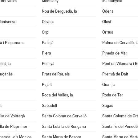
del Vallès
Montseny
Muntanyola
Nou de Berguedà, la
Òdena
ontserrat
Olivella
Olost
Orpí
Òrrius
tà i Plegamans
Pallejà
Palma de Cervelló, l
Piera
Pineda de Mar
let, la
Polinyà
Pont de Vilomara i Ro
luçanès
Prats de Rei, els
Premià de Dalt
Pujalt
Quar, la
Roca del Vallès, la
Roda de Ter
t
Sabadell
Sagàs
lia de Voltregà
Santa Coloma de Cervelló
Santa Coloma de Gr
lia de Riuprimer
Santa Eulàlia de Ronçana
Santa Fe del Penedè
arida i els Monjos
Santa Maria de Besora
Santa Maria de Mart