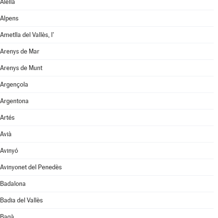
Alella
Alpens
Ametlla del Vallès, l'
Arenys de Mar
Arenys de Munt
Argençola
Argentona
Artés
Avià
Avinyó
Avinyonet del Penedès
Badalona
Badia del Vallès
Bagà