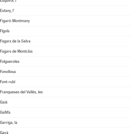
Esquirol, l'
Estany, l'
Figaró-Montmany
Fígols
Fogars de la Selva
Fogars de Montclús
Folgueroles
Fonollosa
Font-rubí
Franqueses del Vallès, les
Gaià
Gallifa
Garriga, la
Gavà