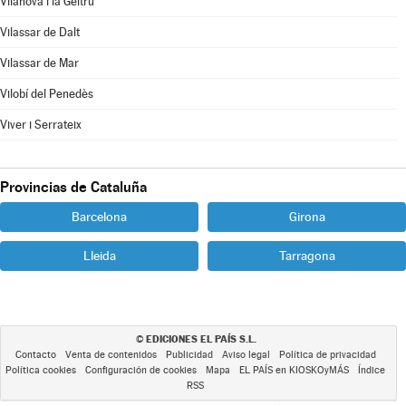
Vilanova i la Geltrú
Vilassar de Dalt
Vilassar de Mar
Vilobí del Penedès
Viver i Serrateix
Provincias de Cataluña
Barcelona
Girona
Lleida
Tarragona
EDICIONES EL PAÍS S.L.
©
Contacto
Venta de contenidos
Publicidad
Aviso legal
Política de privacidad
Política cookies
Configuración de cookies
Mapa
EL PAÍS en KIOSKOyMÁS
Índice
RSS