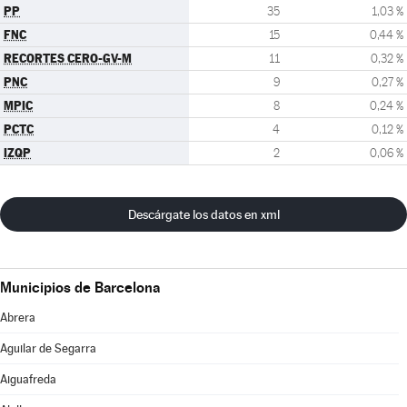
PP
35
1,03 %
FNC
15
0,44 %
RECORTES CERO-GV-M
11
0,32 %
PNC
9
0,27 %
MPIC
8
0,24 %
PCTC
4
0,12 %
IZQP
2
0,06 %
Descárgate los datos en xml
Municipios de Barcelona
Abrera
Aguilar de Segarra
Aiguafreda