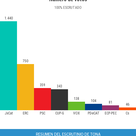
100
%
ESCRUTADO
1.440
750
359
343
138
104
81
46
JxCat
ERC
PSC
CUP-G
VOX
PDeCAT
ECP-PEC
Cs
RESUMEN DEL ESCRUTINIO DE TONA