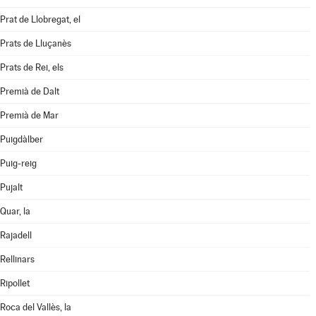
Prat de Llobregat, el
Prats de Lluçanès
Prats de Rei, els
Premià de Dalt
Premià de Mar
Puigdàlber
Puig-reig
Pujalt
Quar, la
Rajadell
Rellinars
Ripollet
Roca del Vallès, la