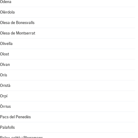
Òdena
Olèrdola
Olesa de Bonesvalls
Olesa de Montserrat
Olivella
Olost
Olvan
Orís
Oristà
Orpí
Òrrius
Pacs del Penedès
Palafolls
Palau-solità i Plegamans