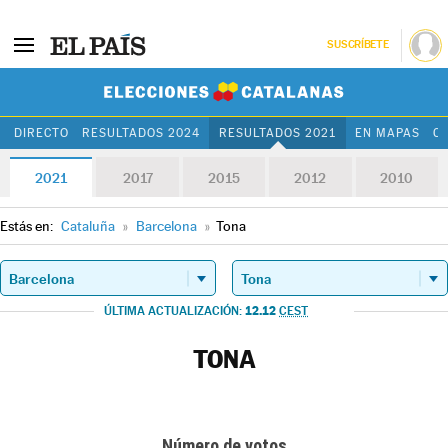
SUSCRÍBETE
Elecciones Cat
DIRECTO
RESULTADOS 2024
RESULTADOS 2021
EN MAPAS
C
2021
2017
2015
2012
2010
Estás en:
Cataluña
»
Barcelona
»
Tona
12.12
ÚLTIMA ACTUALIZACIÓN:
CEST
TONA
Número de votos