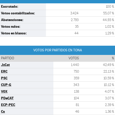
Escrutado:
100 %
Votos contabilizados:
3.424
55,07 %
Abstenciones:
2.793
44,93 %
Votos nulos:
35
1,02 %
Votos en blanco:
44
1,29 %
VOTOS POR PARTIDOS EN TONA
PARTIDO
VOTOS
%
JxCat
1.440
42,49 %
ERC
750
22,13 %
PSC
359
10,59 %
CUP-G
343
10,12 %
VOX
138
4,07 %
PDeCAT
104
3,07 %
ECP-PEC
81
2,39 %
Cs
46
1,36 %