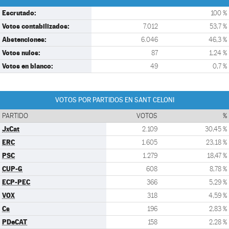
Escrutado:
100 %
Votos contabilizados:
7.012
53,7 %
Abstenciones:
6.046
46,3 %
Votos nulos:
87
1,24 %
Votos en blanco:
49
0,7 %
VOTOS POR PARTIDOS EN SANT CELONI
PARTIDO
VOTOS
%
JxCat
2.109
30,45 %
ERC
1.605
23,18 %
PSC
1.279
18,47 %
CUP-G
608
8,78 %
ECP-PEC
366
5,29 %
VOX
318
4,59 %
Cs
196
2,83 %
PDeCAT
158
2,28 %