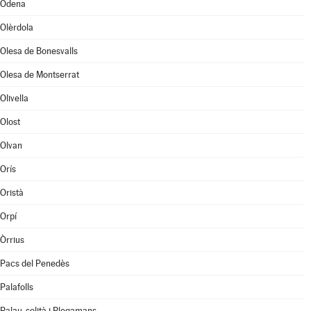
Òdena
Olèrdola
Olesa de Bonesvalls
Olesa de Montserrat
Olivella
Olost
Olvan
Orís
Oristà
Orpí
Òrrius
Pacs del Penedès
Palafolls
Palau-solità i Plegamans