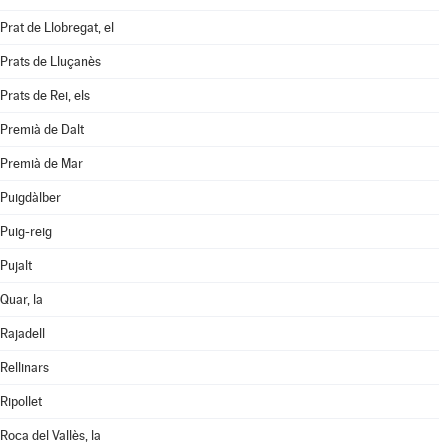
Prat de Llobregat, el
Prats de Lluçanès
Prats de Rei, els
Premià de Dalt
Premià de Mar
Puigdàlber
Puig-reig
Pujalt
Quar, la
Rajadell
Rellinars
Ripollet
Roca del Vallès, la