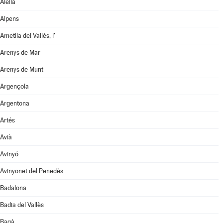
Alella
Alpens
Ametlla del Vallès, l'
Arenys de Mar
Arenys de Munt
Argençola
Argentona
Artés
Avià
Avinyó
Avinyonet del Penedès
Badalona
Badia del Vallès
Bagà