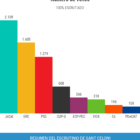
100
%
ESCRUTADO
2.109
1.605
1.279
608
366
318
196
158
JxCat
ERC
PSC
CUP-G
ECP-PEC
VOX
Cs
PDeCAT
RESUMEN DEL ESCRUTINIO DE SANT CELONI