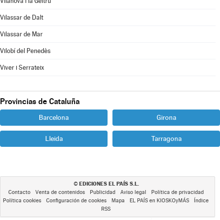
Vilanova i la Geltrú
Vilassar de Dalt
Vilassar de Mar
Vilobí del Penedès
Viver i Serrateix
Provincias de Cataluña
Barcelona
Girona
Lleida
Tarragona
EDICIONES EL PAÍS S.L.
©
Contacto
Venta de contenidos
Publicidad
Aviso legal
Política de privacidad
Política cookies
Configuración de cookies
Mapa
EL PAÍS en KIOSKOyMÁS
Índice
RSS