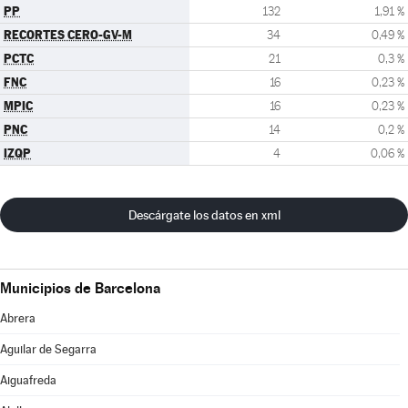
PP
132
1,91 %
RECORTES CERO-GV-M
34
0,49 %
PCTC
21
0,3 %
FNC
16
0,23 %
MPIC
16
0,23 %
PNC
14
0,2 %
IZQP
4
0,06 %
Descárgate los datos en xml
Municipios de Barcelona
Abrera
Aguilar de Segarra
Aiguafreda