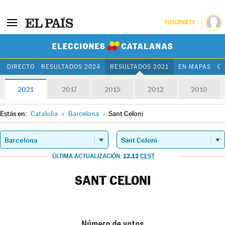
SUSCRÍBETE
Elecciones Cat
DIRECTO
RESULTADOS 2024
RESULTADOS 2021
EN MAPAS
C
2021
2017
2015
2012
2010
Estás en:
Cataluña
»
Barcelona
»
Sant Celoni
12.12
ÚLTIMA ACTUALIZACIÓN:
CEST
SANT CELONI
Número de votos