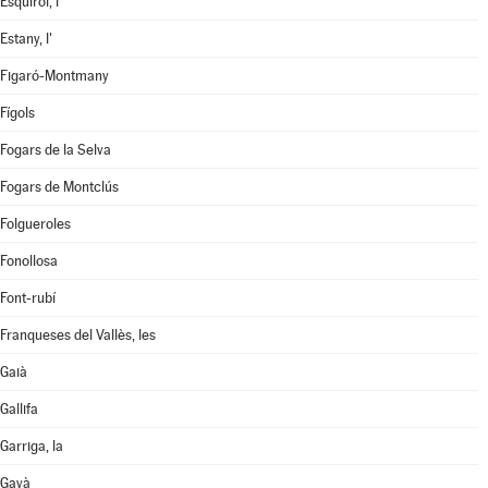
Esquirol, l'
Estany, l'
Figaró-Montmany
Fígols
Fogars de la Selva
Fogars de Montclús
Folgueroles
Fonollosa
Font-rubí
Franqueses del Vallès, les
Gaià
Gallifa
Garriga, la
Gavà