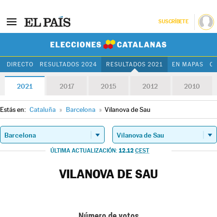
SUSCRÍBETE
Elecciones Cat
DIRECTO
RESULTADOS 2024
RESULTADOS 2021
EN MAPAS
C
2021
2017
2015
2012
2010
Estás en:
Cataluña
»
Barcelona
»
Vilanova de Sau
12.12
ÚLTIMA ACTUALIZACIÓN:
CEST
VILANOVA DE SAU
Número de votos