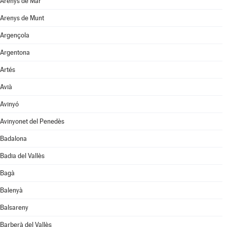
Arenys de Mar
Arenys de Munt
Argençola
Argentona
Artés
Avià
Avinyó
Avinyonet del Penedès
Badalona
Badia del Vallès
Bagà
Balenyà
Balsareny
Barberà del Vallès