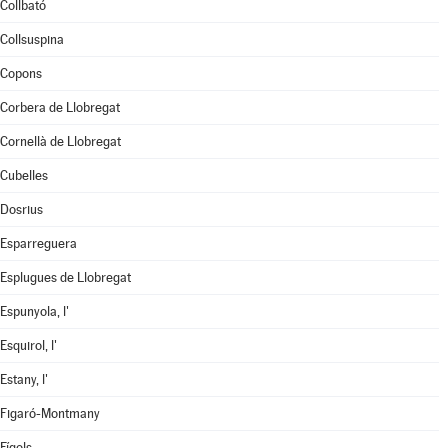
Collbató
Collsuspina
Copons
Corbera de Llobregat
Cornellà de Llobregat
Cubelles
Dosrius
Esparreguera
Esplugues de Llobregat
Espunyola, l'
Esquirol, l'
Estany, l'
Figaró-Montmany
Fígols