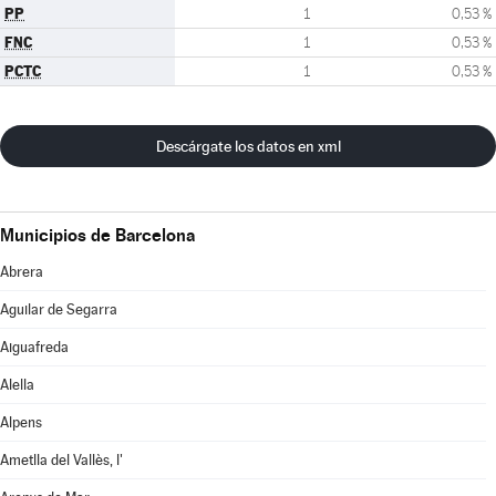
PP
1
0,53 %
FNC
1
0,53 %
PCTC
1
0,53 %
Descárgate los datos en xml
Municipios de Barcelona
Abrera
Aguilar de Segarra
Aiguafreda
Alella
Alpens
Ametlla del Vallès, l'