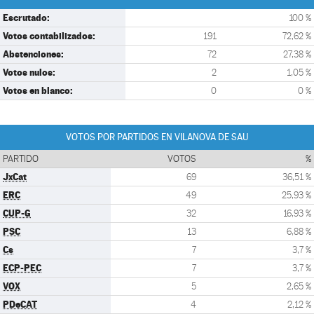
Escrutado:
100 %
Votos contabilizados:
191
72,62 %
Abstenciones:
72
27,38 %
Votos nulos:
2
1,05 %
Votos en blanco:
0
0 %
VOTOS POR PARTIDOS EN VILANOVA DE SAU
PARTIDO
VOTOS
%
JxCat
69
36,51 %
ERC
49
25,93 %
CUP-G
32
16,93 %
PSC
13
6,88 %
Cs
7
3,7 %
ECP-PEC
7
3,7 %
VOX
5
2,65 %
PDeCAT
4
2,12 %