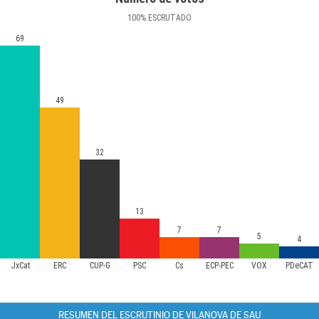
100
%
ESCRUTADO
69
49
32
13
7
7
5
4
JxCat
ERC
CUP-G
PSC
Cs
ECP-PEC
VOX
PDeCAT
RESUMEN DEL ESCRUTINIO DE VILANOVA DE SAU