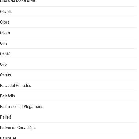
Olesa de Montserrat
Olivella
Olost
Olvan
Orís
Oristà
Orpí
Òrrius
Pacs del Penedès
Palafolls
Palau-solità i Plegamans
Pallejà
Palma de Cervelló, la
Papiol, el