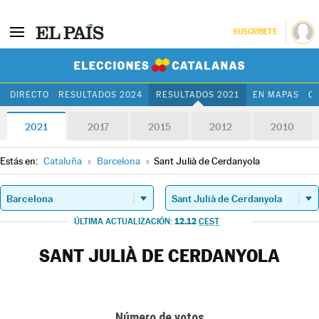
SUSCRÍBETE
Elecciones Cat
DIRECTO
RESULTADOS 2024
RESULTADOS 2021
EN MAPAS
C
2021
2017
2015
2012
2010
Estás en:
Cataluña
»
Barcelona
»
Sant Julià de Cerdanyola
12.12
ÚLTIMA ACTUALIZACIÓN:
CEST
SANT JULIÀ DE CERDANYOLA
Número de votos