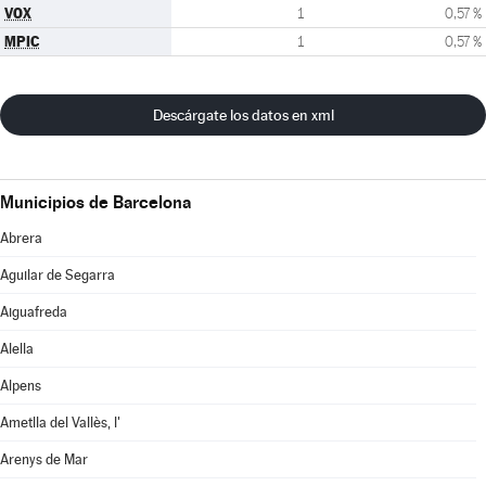
VOX
1
0,57 %
MPIC
1
0,57 %
Descárgate los datos en xml
Municipios de Barcelona
Abrera
Aguilar de Segarra
Aiguafreda
Alella
Alpens
Ametlla del Vallès, l'
Arenys de Mar