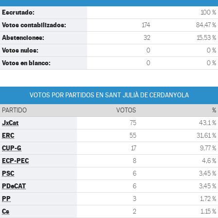
Escrutado:
100 %
Votos contabilizados:
174
84,47 %
Abstenciones:
32
15,53 %
Votos nulos:
0
0 %
Votos en blanco:
0
0 %
VOTOS POR PARTIDOS EN SANT JULIÀ DE CERDANYOLA
PARTIDO
VOTOS
%
JxCat
75
43,1 %
ERC
55
31,61 %
CUP-G
17
9,77 %
ECP-PEC
8
4,6 %
PSC
6
3,45 %
PDeCAT
6
3,45 %
PP
3
1,72 %
Cs
2
1,15 %