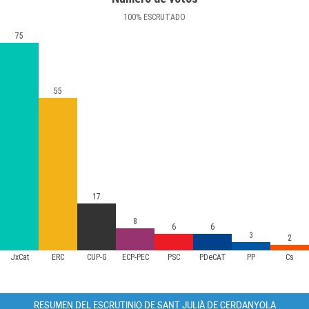
100
%
ESCRUTADO
75
55
17
8
6
6
3
2
JxCat
ERC
CUP-G
ECP-PEC
PSC
PDeCAT
PP
Cs
RESUMEN DEL ESCRUTINIO DE SANT JULIÀ DE CERDANYOLA