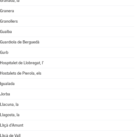
Granada, la
Granera
Granollers
Gualba
Guardiola de Berguedà
Gurb
Hospitalet de Llobregat, l'
Hostalets de Pierola, els
Igualada
Jorba
Llacuna, la
Llagosta, la
Lliçà d'Amunt
Lliçà de Vall