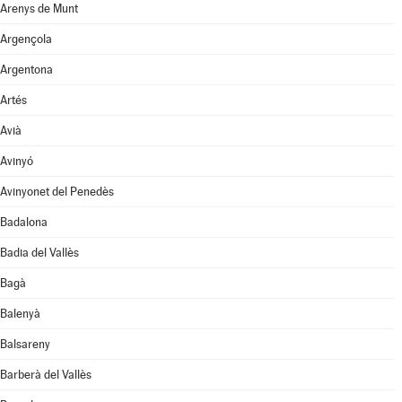
Arenys de Munt
Argençola
Argentona
Artés
Avià
Avinyó
Avinyonet del Penedès
Badalona
Badia del Vallès
Bagà
Balenyà
Balsareny
Barberà del Vallès