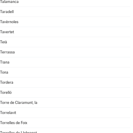
Talamanca
Taradell
Tavèrnoles
Tavertet
Teià
Terrassa
Tiana
Tona
Tordera
Torelló
Torre de Claramunt, la
Torrelavit
Torrelles de Foix
Torrelles de Llobregat