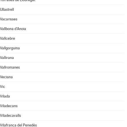
Ullastrell
Vacarisses
Vallbona d'Anoia
Vallcebre
Vallgorguina
Vallirana
Vallromanes
Veciana
Vic
Vilada
Viladecans
Viladecavalls
Vilafranca del Penedès