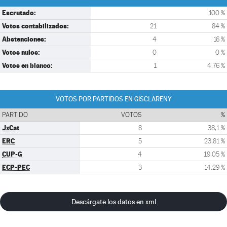
Escrutado:
100 %
Votos contabilizados:
21
84 %
Abstenciones:
4
16 %
Votos nulos:
0
0 %
Votos en blanco:
1
4,76 %
VOTOS POR PARTIDOS EN GISCLARENY
PARTIDO
VOTOS
%
JxCat
8
38,1 %
ERC
5
23,81 %
CUP-G
4
19,05 %
ECP-PEC
3
14,29 %
Descárgate los datos en xml