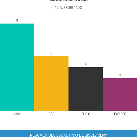
100
%
ESCRUTADO
8
5
4
3
JxCat
ERC
CUP-G
ECP-PEC
RESUMEN DEL ESCRUTINIO DE GISCLARENY