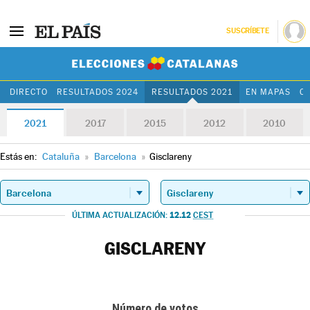
SUSCRÍBETE
Elecciones Cat
DIRECTO
RESULTADOS 2024
RESULTADOS 2021
EN MAPAS
C
2021
2017
2015
2012
2010
Estás en:
Cataluña
»
Barcelona
»
Gisclareny
12.12
ÚLTIMA ACTUALIZACIÓN:
CEST
GISCLARENY
Número de votos