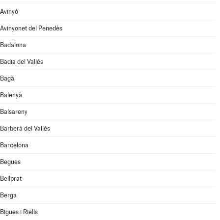
Avinyó
Avinyonet del Penedès
Badalona
Badia del Vallès
Bagà
Balenyà
Balsareny
Barberà del Vallès
Barcelona
Begues
Bellprat
Berga
Bigues i Riells